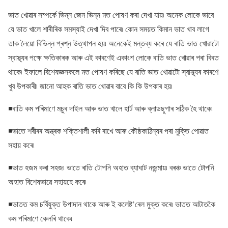
ভাত খোৱাৰ সম্পৰ্কে ভিন্ন জেন ভিন্ন মত পোষণ কৰা দেখা যায়৷ অনেক লোকে ভাবে
যে ভাত খালে শাৰীৰিক সমস্যাই দেখা দিব পাৰে৷ কোন সময়ত কিমান ভাত খাব লাগে
তাক লৈয়ো বিভিন্ন প্ৰশ্ন উত্থাপন হয়৷ অনেকেই মন্তব্য কৰে যে ৰাতি ভাত খোৱাটো
স্বাস্থ্যৰ পক্ষে ক্ষতিকাৰক আৰু এই কাৰণেই একাংশ লোকে ৰাতি ভাত খোৱাৰ পৰা বিৰত
থাকে৷ ইফালে বিশেষজ্ঞসকলে মত পোষণ কৰিছে যে ৰাতি ভাত খোৱাটো স্বাস্থ্যৰ কাৰণে
খুব উপকাৰী৷ জানো আহক ৰাতি ভাত খোৱাৰ বাবে কি কি উপকাৰ হয়৷
◾ৰাতি কম পৰিমাণে মচুৰ দাইল আৰু ভাত খালে হাৰ্ট আৰু ব্লাডছুগাৰ সঠিক হৈ থাকে৷
◾ভাতে শৰীৰৰ অন্ত্ৰক শক্তিশালী কৰি ৰাখে আৰু কৌষ্ঠকাঠিন্যৰ পৰা মুক্তি পোৱাত
সহায় কৰে৷
◾ভাত হজম কৰা সহজ৷ ভাতে ৰাতি টোপনি অহাত ব্যাঘাট নজন্মায়৷ বৰঞ্চ ভাতে টোপনি
অহাত বিশেষভাৱে সহায়হে কৰে৷
◾ভাতত কম চৰ্বিযুক্ত উপাদান থাকে আৰু ই কলেষ্ট’ৰেল মুক্ত কৰে৷ ভাতত আটাতকৈ
কম পৰিমাণে কেলৰি থাকে৷