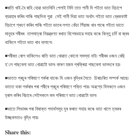
◾ৰাতি খাই-বৈ ৰাহি হোৱা ভাতখিনি পেলাই নিদি তাত পানী দি পইতা ভাত হিচাপে
ব্যৱহাৰ কৰিব পাৰি৷ পাছদিনা পুৱা সেই পানী দিয়া ভাত অৰ্থাৎ পইতা ভাত ব্ৰেকফাষ্ট
হিচাপে গ্ৰহণ কৰিব পাৰি৷ পইতা ভাতৰ লগত কেঁচা পিঁয়াজ খাব পাৰে৷ পইতা ভাতে
মানুহৰ শৰীৰৰ তাপমাত্ৰা নিয়ন্ত্ৰণত ৰখাত বিশেষভাৱে সহায় কৰে৷ কিন্তু চৰ্দি বা জ্বৰ
থাকিলে পইতা ভাত খাব নালাগে৷
◾শৰীৰত ৰোগ থাকিলেও ৰাতি ভাত খোৱাত কোনো সমস্যা নাই৷ শৰীৰৰ ওজন বেছি
হ’লে পাছবেলা ভাত খোৱাটো ভাল৷ কাৰণ হজম প্ৰক্ৰিয়া পাছবেলা ভালদৰে হয়৷
◾ভাতত প্ৰচুৰ পৰিমাণে শৰ্কৰা থাকে৷ যি ওজন বৃদ্ধিৰ সৈতে চিৰাচৰিত সম্পৰ্ক আছে৷
ভাতত থকা শৰ্কৰাৰ পৰা শৰীৰে প্ৰচুৰ পৰিমাণে শক্তি পায়৷ অৱশ্যে যিসকলে ওজন
হ্ৰাস কৰিব বিচাৰে সেইসকলে কম পৰিমাণে ভাত খোৱাটো ভাল৷
◾ভাতে লিভাৰৰ পৰা বিষাক্ত পদাৰ্থসমূহ দূৰ কৰাত সহায় কৰে৷ ভাত খালে ত্বকৰ
উজ্জ্বলতাও বৃদ্ধি পায়৷
Share this: