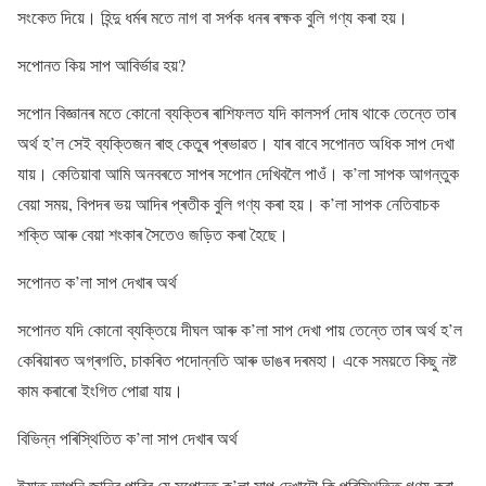
সংকেত দিয়ে। হিন্দু ধৰ্মৰ মতে নাগ বা সৰ্পক ধনৰ ৰক্ষক বুলি গণ্য কৰা হয়।
সপোনত কিয় সাপ আবিৰ্ভাৱ হয়?
সপোন বিজ্ঞানৰ মতে কোনো ব্যক্তিৰ ৰাশিফলত যদি কালসৰ্প দোষ থাকে তেন্তে তাৰ
অৰ্থ হ’ল সেই ব্যক্তিজন ৰাহু কেতুৰ প্ৰভাৱত। যাৰ বাবে সপোনত অধিক সাপ দেখা
যায়। কেতিয়াবা আমি অনবৰতে সাপৰ সপোন দেখিবলৈ পাওঁ। ক’লা সাপক আগন্তুক
বেয়া সময়, বিপদৰ ভয় আদিৰ প্ৰতীক বুলি গণ্য কৰা হয়। ক’লা সাপক নেতিবাচক
শক্তি আৰু বেয়া শংকাৰ সৈতেও জড়িত কৰা হৈছে।
সপোনত ক’লা সাপ দেখাৰ অৰ্থ
সপোনত যদি কোনো ব্যক্তিয়ে দীঘল আৰু ক’লা সাপ দেখা পায় তেন্তে তাৰ অৰ্থ হ’ল
কেৰিয়াৰত অগ্ৰগতি, চাকৰিত পদোন্নতি আৰু ডাঙৰ দৰমহা। একে সময়তে কিছু নষ্ট
কাম কৰাৰো ইংগিত পোৱা যায়।
বিভিন্ন পৰিস্থিতিত ক’লা সাপ দেখাৰ অৰ্থ
ইয়াত আপুনি জানিব পাৰিব যে সপোনত ক’লা সাপ দেখাটো কি পৰিস্থিতিত গণ্য কৰা