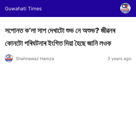
Guwahati Times
সপোনত ক’লা সাপ দেখাটো শুভ নে অশুভ? জীৱনৰ
কোনটো পৰিঘটনাৰ ইংগিত দিয়া হৈছে জানি লওক
Shahnawaz Hamza
3 years ago