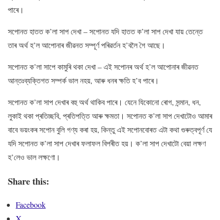
পাৰে।
সপোনত হাতত ক’লা সাপ দেখা – সপোনত যদি হাতত ক’লা সাপ দেখা যায় তেন্তে
তাৰ অৰ্থ হ’ল আপোনাৰ জীৱনত সম্পূৰ্ণ পৰিৱৰ্তন হ’বলৈ গৈ আছে।
সপোনত ক’লা সাপে কামুৰি থকা দেখা – এই সপোনৰ অৰ্থ হ’ল আপোনাৰ জীৱনত
আন্তঃব্যক্তিগত সম্পৰ্ক ভাল নহয়, আৰু ধনৰ ক্ষতি হ’ব পাৰে।
সপোনত ক’লা সাপ দেখাৰ বহু অৰ্থ থাকিব পাৰে। যেনে যিকোনো ৰোগ, সন্মান, ধন,
লুকাই থকা প্ৰতিচ্ছবি, প্ৰতিপত্তি আৰু ক্ষমতা। সপোনত ক’লা সাপ দেখাটোও আমাৰ
বাবে ভয়ংকৰ সপোন বুলি গণ্য কৰা হয়, কিন্তু এই সপোনবোৰত এটা কথা গুৰুত্বপূৰ্ণ যে
যদি সপোনত ক’লা সাপ দেখাৰ ফলাফল বিপৰীত হয়। ক’লা সাপ দেখাটো বেয়া লক্ষণ
হ’লেও ভাল লক্ষণো।
Share this:
Facebook
X