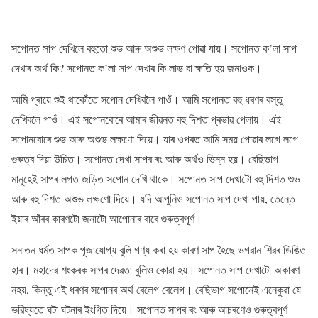
সপোনত সাপ দেখিলে বহুতো শুভ আৰু অশুভ লক্ষণ পোৱা যায়। সপোনত ক’লা সাপ
দেখাৰ অৰ্থ কি? সপোনত ক’লা সাপ দেখাৰ কি লাভ বা ক্ষতি হয় জনাওক।
আমি প্ৰায়ে শুই থাকোঁতে সপোন দেখিবলৈ পাওঁ। আমি সপোনত বহু ধৰণৰ বস্তু
দেখিবলৈ পাওঁ। এই সপোনবোৰে আমাৰ জীৱনত বহু দিশত প্ৰভাৱ পেলায়। এই
সপোনবোৰে শুভ আৰু অশুভ লক্ষণো দিয়ে। যাৰ ওপৰত আমি সময় পোৱাৰ লগে লগে
গুৰুত্ব দিয়া উচিত। সপোনত দেখা সাপৰ ৰং আৰু অৰ্থও ভিন্ন হয়। বেছিভাগ
মানুহেই সাপৰ লগত জড়িত সপোন দেখি থাকে। সপোনত সাপ দেখাটো বহু দিশত শুভ
আৰু বহু দিশত অশুভ লক্ষণো দিয়ে। যদি আপুনিও সপোনত সাপ দেখা পায়, তেন্তে
ইয়াৰ আঁৰৰ কাৰণটো জনাটো আপোনাৰ বাবে গুৰুত্বপূৰ্ণ।
সনাতন ধৰ্মত সাপক পূজাযোগ্য বুলি গণ্য কৰা হয় কাৰণ সাপ হৈছে ভগৱান শিৱৰ ডিঙিত
হাৰ। মহাদেৱ শংকৰক সাপৰ দেৱতা বুলিও কোৱা হয়। সপোনত সাপ দেখাটো অকাৰণ
নহয়, কিন্তু এই ধৰণৰ সপোনৰ অৰ্থ বেলেগ বেলেগ। বেছিভাগ সপোনেই এনেকুৱা যে
ভৱিষ্যতে ঘটা ঘটনাৰ ইংগিত দিয়ে। সপোনত সাপৰ ৰং আৰু আচৰণেও গুৰুত্বপূৰ্ণ