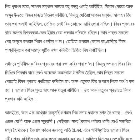
শিৱ পুৰাণৰ মতে, সাগৰৰ মন্থনৰ সময়ত বহু বস্তু ওলাই আহিছিল, যিবোৰ দেৱতা আৰু
অসুৰ উভয়ে নিজৰ মাজত বিতৰণ কৰিছিল, কিন্তু যেতিয়া সাগৰৰ মন্থন, হালাহল বিষ
তাৰ পৰা ওলাই আহিছিল, তেতিয়া সেই বিষ কোনেও মানি লোৱা নাছিল। বিষৰ প্ৰভাৱৰ
বাবে সমগ্ৰ বিশ্বব্ৰহ্মাণ্ডত ইয়াৰ বেয়া প্ৰভাৱ পৰিবলৈ ধৰিলে। তাৰ পাছত সকলো
দেৱ-অসুৰে ভগৱান শিৱৰ ওচৰলৈ গ’ল। তেতিয়া ভগৱান ভোলে ভাণ্ডাৰীয়ে বিষৰ
পাৰ্শ্বক্ৰিয়াৰ পৰা সমগ্ৰ সৃষ্টিক ৰক্ষা কৰিবলৈ ডিঙিত বিষ লগাইছিল।
এইদৰে পৃথিৱীখনক বিষৰ প্ৰভাৱৰ পৰা ৰক্ষা কৰিব পৰা গ’ল। কিন্তু ভগৱান শিৱৰ বিষ
ডিঙিত পিন্ধাৰ বাবে তেওঁ অচেতন অৱস্থাত উপনীত হৈছিল, তাৰ পিছত সকলো
দেৱতাই বিষৰ প্ৰভাৱ প্ৰতিহত কৰিবলৈ ভাং আৰু ধতুৰাক কিয় ভগৱান শিৱক অৰ্পণ কৰা
হয় । ভগৱান শিৱৰ মূৰত ভাং আৰু ধতুৰা ৰাখিছিল। ভাং আৰু ধতুৰাৰ প্ৰভাৱত বিষৰ
প্ৰভাৱ কমি আহিল।
আনহাতে, আন এক আখ্যান অনুসৰি ভগৱান শিৱ সদায় ধ্যানত মগ্ন হৈ থাকে। তেওঁ
এজন যোগী আৰু এজন সন্ন্যাসী। বেছিভাগ সময় কৈলাশ পৰ্বতত থাকি তেওঁ সমাধিত
মগ্ন হৈ থাকে। কৈলাশ পৰ্বতৰ জলবায়ু অতি ঠাণ্ডা, এনে পৰিস্থিতিত ভগৱান শিৱৰ
শৰীৰ গৰম কৰিবলৈ ভাং আৰু ধতুৰা ব্যৱহাৰ কৰা হয়। আজিও হিমালয়ৰ তপস্বীসকলে