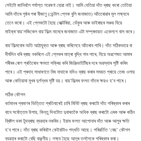
সেইটো জানিবলৈ পৰ্যাপ্ত গৱেষণা হোৱা নাই। আমি যেতিয়া দাঁত ব্ৰাছ কৰো তেতিয়া
আমি দাঁতৰ পৃষ্ঠৰ পৰা বীজাণু (ডেন্টাল প্লেক বুলি জনাজাত) আঁতৰোৱাৰ মূল লক্ষ্যৰে
তেনে কৰো। এই প্লেকটো হৈছে বেক্টেৰিয়া, ভেঁকুৰ আৰু ভাইৰাছৰ সঞ্চয় যিয়ে
মাইক্ৰ’বায়’লজিকেল বায়’ফিল্ম নামেৰে জনাজাত এটা সম্প্ৰদায়ত একেলগে বাস কৰে।
বায়’ফিল্মবোৰ অতি আঠাযুক্ত আৰু ব্ৰাছ কৰিলেহে আঁতৰাব পাৰি। দাঁত সঠিকভাৱে বা
দীৰ্ঘদিন ধৰি ব্ৰাছ নকৰিলে এই প্লেকৰ মাত্ৰা বৃদ্ধি পাব পাৰে, যিয়ে অৱশেষত আমাৰ
শৰীৰৰ ৰোগ প্ৰতিৰোধ ক্ষমতা সক্ৰিয় কৰি জিঞ্জিভাইটিছৰ দৰে অৱস্থাৰ সৃষ্টি কৰিব
পাৰে। এই প্ৰদাহ সাধাৰণতে বিষ নাথাকে যদিও ব্ৰাছ কৰাৰ সময়ত প্ৰায়ে তেজ ওলায়
আৰু কেতিয়াবা মুখৰ দুৰ্গন্ধৰ সৃষ্টি হয়। বায়’ফিল্মৰ ফলত দাঁতৰ ক্ষয়ও হ’ব পাৰে।
সঠিক কৌশল
বৰ্তমানৰ প্ৰমাণৰ ভিত্তিত প্ৰতিবাৰেই চাৰি মিনিট ব্ৰাছ কৰাটো দাঁত পৰিষ্কাৰ কৰাৰ
বাবে সৰ্বোত্তম উপায়, কিন্তু দিনটোত দুবাৰতকৈ অধিক ব্ৰাছ কৰাটো এৰক আৰু কঠিন
ব্ৰিষ্টল থকা টুথব্ৰাছ ব্যৱহাৰ নকৰিব। ইয়াৰ ফলত আপোনাৰ দাঁত আৰু আলুৰ ক্ষতি
হ’ব পাৰে। দাঁত ব্ৰাছ কৰিবলৈ কেইবাটাও পদ্ধতি আছে। পৰিৱৰ্তিত ‘বেছ’ কৌশল
ব্যৱহাৰ কৰাটো বেছি বাঞ্ছনীয়। লক্ষ্য হৈছে আলুৰ তললৈকে পৰিষ্কাৰ কৰা।