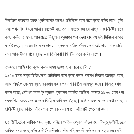
দিনটোত দুবাৰকৈ আৰু প্ৰতিবাৰেই কমেও দুমিনিটৰ বাবে দাঁত ব্ৰাছ কৰিব লাগে বুলি
দিয়া পৰামৰ্শৰ বিষয়ে আমাৰ বহুতেই সচেতন। বহুতে কয় যে মাত্ৰ এক মিনিটৰ বাবে
ব্ৰাছ কৰিলেই হ’ল, আনহাতে কিছুমান প্ৰমাণৰ পৰা দেখা যায় যে দুই মিনিটৰ বাবেও
যথেষ্ট নহয়। গৱেষণাৰ মতে দাঁতত প্লেক বা কঠিন মলিৰ তৰপ আঁতৰাই পেলোৱাটো
ভাল আৰু ইয়াৰ বাবে ব্ৰাছ কৰা তিনি-চাৰি মিনিটৰ বাবে কৰিব লাগে।
তাৰমানে আমি দাঁত ব্ৰাছ কৰাৰ সময় দুগুণ হ’ব লাগে নেকি ?
১৯৭০ চনত দন্ত চিকিৎসকে দুমিনিটৰ বাবে ব্ৰাছ কৰাৰ পৰামৰ্শ দিবলৈ আৰম্ভ কৰে,
আৰু পিছলৈ কোমল ব্ৰাছ ব্যৱহাৰ কৰাৰ পৰামৰ্শ দিবলৈ আৰম্ভ কৰে। কিন্তু ব্ৰাছ
কৰাৰ সময়, কৌশল আৰু টুথব্ৰাছৰ প্ৰকাৰৰ সন্দৰ্ভত আজিৰ একমত ১৯৯০ চনৰ পৰা
প্ৰকাশিত অধ্যয়নৰ ওপৰত ভিত্তি কৰি কৰা হৈছে। এই গৱেষণাৰ পৰা দেখা গৈছে যে
দুমিনিট ব্ৰাছ কৰিলে দাঁতৰ পৰা প্লেক ভাল ধৰণে আঁতৰাই পেলোৱা হয়।
দুই মিনিটতকৈ অধিক সময় ব্ৰাছ কৰিলে অধিক প্লেক আঁতৰ হয়, কিন্তু দুমিনিটতকৈ
অধিক সময় ব্ৰাছ কৰিলে দীৰ্ঘম্যাদীভাৱে দাঁত শক্তিশালী কৰি ৰখাত সহায় হয় নেকি