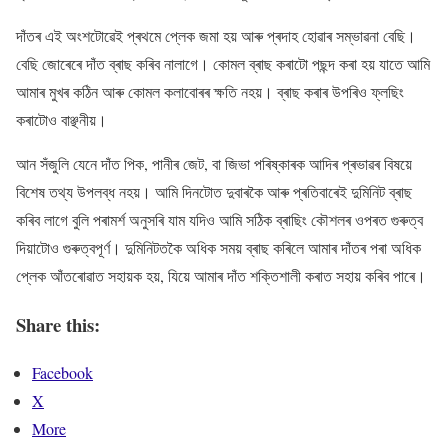
দাঁতৰ এই অংশটোৱেই প্ৰথমে প্লেক জমা হয় আৰু প্ৰদাহ হোৱাৰ সম্ভাৱনা বেছি।
বেছি জোৰেৰে দাঁত ব্ৰাছ কৰিব নালাগে। কোমল ব্ৰাছ কৰাটো পছন্দ কৰা হয় যাতে আমি
আমাৰ মুখৰ কঠিন আৰু কোমল কলাবোৰৰ ক্ষতি নহয়। ব্ৰাছ কৰাৰ উপৰিও ফ্লছিং
কৰাটোও বাঞ্ছনীয়।
আন সঁজুলি যেনে দাঁত পিক, পানীৰ জেট, বা জিভা পৰিষ্কাৰক আদিৰ প্ৰভাৱৰ বিষয়ে
বিশেষ তথ্য উপলব্ধ নহয়। আমি দিনটোত দুবাৰকৈ আৰু প্ৰতিবাৰেই দুমিনিট ব্ৰাছ
কৰিব লাগে বুলি পৰামৰ্শ অনুসৰি যাম যদিও আমি সঠিক ব্ৰাছিং কৌশলৰ ওপৰত গুৰুত্ব
দিয়াটোও গুৰুত্বপূৰ্ণ। দুমিনিটতকৈ অধিক সময় ব্ৰাছ কৰিলে আমাৰ দাঁতৰ পৰা অধিক
প্লেক আঁতৰোৱাত সহায়ক হয়, যিয়ে আমাৰ দাঁত শক্তিশালী কৰাত সহায় কৰিব পাৰে।
Share this:
Facebook
X
More