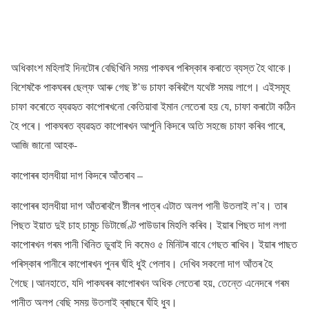
অধিকাংশ মহিলাই দিনটোৰ বেছিখিনি সময় পাকঘৰ পৰিস্কাৰ কৰাতে ব্যস্ত হৈ থাকে।
বিশেষকৈ পাকঘৰৰ ছেল্ফ আৰু গেছ ষ্ট’ভ চাফা কৰিবলৈ যথেষ্ট সময় লাগে। এইসমূহ
চাফা কৰোতে ব্যৱহৃত কাপোৰখনো কেতিয়াবা ইমান লেতেৰা হয় যে, চাফা কৰাটো কঠিন
হৈ পৰে। পাকঘৰত ব্যৱহৃত কাপোৰখন আপুনি কিদৰে অতি সহজে চাফা কৰিব পাৰে,
আজি জানো আহক-
কাপোৰৰ হালধীয়া দাগ কিদৰে আঁতৰাব –
কাপোৰৰ হালধীয়া দাগ আঁতৰাবলৈ ষ্টীলৰ পাত্ৰ এটাত অলপ পানী উতলাই ল’ব। তাৰ
পিছত ইয়াত দুই চাহ চামুচ ডিটাৰ্জেণ্ট পাউডাৰ মিহলি কৰিব। ইয়াৰ পিছত দাগ লগা
কাপোৰখন গৰম পানী খিনিত ডুবাই দি কমেও ৫ মিনিটৰ বাবে গেছত ৰাখিব। ইয়াৰ পাছত
পৰিস্কাৰ পানীৰে কাপোৰখন পুনৰ ঘঁহি ধুই পেলাব। দেখিব সকলো দাগ আঁতৰ হৈ
গৈছে।আনহাতে, যদি পাকঘৰৰ কাপোৰখন অধিক লেতেৰা হয়, তেন্তে এনেদৰে গৰম
পানীত অলপ বেছি সময় উতলাই ব্ৰাছৰে ঘঁহি ধুব।