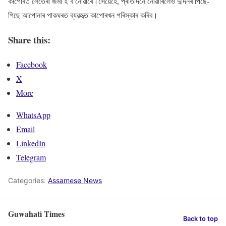
কাপোৰত লেতেৰা জমা হ’ব নোৱাৰে।সেয়েহে, প্ৰতিদিনে নোৱাৰিলেও দুদিনৰ পিছে-
পিছে আপোনাৰ পাকঘৰত ব্যৱহৃত কাপোৰখন পৰিস্কাৰ কৰিব।
Share this:
Facebook
X
More
WhatsApp
Email
LinkedIn
Telegram
Categories:
Assamese News
Guwahati Times
Back to top