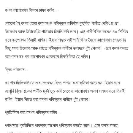
ক’লা কাপোৰখন কিদৰে চাফা কৰিব –
লেতেৰা হৈ ক’লা হোৱা কাপোৰখন পৰিস্কাৰ কৰিবলৈ কুহুমীয়া পানীত বেকিং ছ’ডা,
ভিনেগাৰ আৰু ডিটাৰ্জেণ্ট পাউডাৰ মিহলি কৰি ল’ব। এই পানীখিনিত কমেও ৪০ মিনিটৰ
বাবে কাপোৰখন তিয়াই ৰাখিব। ইয়াৰ পিছত এই পানীখিনিৰ সৈতে কাপোৰখন গেছত দি
কিছু সময় উতলাব আৰু পাছত পৰিস্কাৰ পানীৰে ভালদৰে ধুই পেলাব। এনে কৰাৰ ফলত
আপোনাৰ চচ ধৰা কাপোৰখন একেবাৰে চিকচিকিয়া হৈ পৰিব।
ব্লিচ পাউডাৰ –
কাপোৰ জিলিকাই তোলাৰ ক্ষেত্ৰত ব্লিচ পাউডাৰৰো ভূমিকা অন্যতম।ইয়াৰ বাবে
আপুনি ব্লিচ ঠাণ্ডা পানীত দ্ৰৱীভূত কৰি লেতেৰা কাপোৰখন অলপ সময়ৰ বাবে তিয়াই
ৰাখিব।ইয়াৰ পিছত কাপোৰখন পৰিস্কাৰ পানীৰে ধুই পেলাব।
প্ৰতিদিনে কাপোৰখন পৰিস্কাৰ কৰিব –
পৰাপক্ষত প্ৰতিদিনে পাকঘৰৰ কাপোৰ পৰিস্কাৰ কৰাটো ভাল। এনে কৰাৰ ফলত