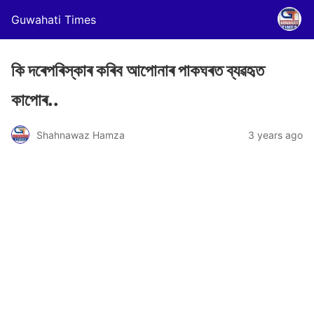
Guwahati Times
কি দৰেপৰিস্কাৰ কৰিব আপোনাৰ পাকঘৰত ব্যৱহৃত
কাপোৰ..
Shahnawaz Hamza
3 years ago