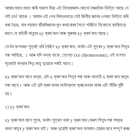
আমাৰ মহান মহান ঋষি সকলে দিয়া এই নিষেধাজ্ঞাৰ কোনো বৈজ্ঞানিক ভিত্তি আছে নে
নাই চাওঁ আহক । আমাৰ এই লেখ বিশুদ্ধভাৱে সেই জিনীয় জ্ঞানৰ ওপৰত ভিত্তি কৰি
কৰা হৈছে, যাৰ সহায়ত জীৱবিজ্ঞানৰ মূল কথাবোৰৰ সৈতে পৰিচিত যিকোনো ব্যক্তিয়ে
জানে যে মাইকী মানুহৰ xy ক্ৰম’জম আৰু পুৰুষৰ xy ক্ৰম’জম আছে।
তেওঁৰ বংশধৰত পুত্ৰই ধৰি লৈছিল xy ক্ৰম’জম, অৰ্থাৎ এই পুত্ৰৰ y ক্ৰম’জম পিতৃৰ
পৰা আহিছে, । আৰু যদি কন্যা থাকে, তেন্তে (xx chromosome), এই গুণগত
সূত্ৰটো কন্যাৰ পিতৃ-মাতৃ দুয়োৰে পৰাই আহে।
xx ক্ৰম’জম মানে কন্যা, এটা x ক্ৰম’জম পিতৃৰ পৰা আৰু আনটো x ক্ৰম’জম মাতৃৰ
পৰা আহে। আৰু এই দুটা ক্ৰম’জমৰ সংমিশ্ৰণত ক্ৰছঅভাৰ নামৰ এটা গাঁঠিৰ সৃষ্টি
হয়।
২) xy ক্ৰম’জম
xy ক্ৰম’জম মানে পুত্ৰ, অৰ্থাৎ পুত্ৰত থকা y ক্ৰম’জম কেৱল পিতৃৰ পৰা সম্ভৱ
কাৰণ মাতৃৰ y ক্ৰম’জম নাই। আৰু দুয়োটা ক্ৰম’জম অসমান হোৱাৰ বাবে সম্পূৰ্ণ ক্ৰছ