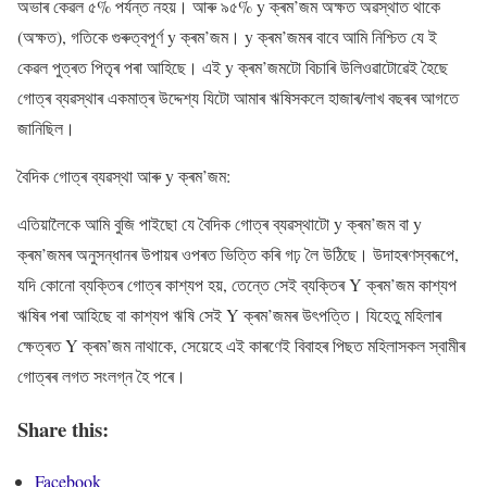
অভাৰ কেৱল ৫% পৰ্যন্ত নহয়। আৰু ৯৫% y ক্ৰম’জম অক্ষত অৱস্থাত থাকে
(অক্ষত), গতিকে গুৰুত্বপূৰ্ণ y ক্ৰম’জম। y ক্ৰম’জমৰ বাবে আমি নিশ্চিত যে ই
কেৱল পুত্ৰত পিতৃৰ পৰা আহিছে। এই y ক্ৰম’জমটো বিচাৰি উলিওৱাটোৱেই হৈছে
গোত্ৰ ব্যৱস্থাৰ একমাত্ৰ উদ্দেশ্য যিটো আমাৰ ঋষিসকলে হাজাৰ/লাখ বছৰৰ আগতে
জানিছিল।
বৈদিক গোত্ৰ ব্যৱস্থা আৰু y ক্ৰম’জম:
এতিয়ালৈকে আমি বুজি পাইছো যে বৈদিক গোত্ৰ ব্যৱস্থাটো y ক্ৰম’জম বা y
ক্ৰম’জমৰ অনুসন্ধানৰ উপায়ৰ ওপৰত ভিত্তি কৰি গঢ় লৈ উঠিছে। উদাহৰণস্বৰূপে,
যদি কোনো ব্যক্তিৰ গোত্ৰ কাশ্যপ হয়, তেন্তে সেই ব্যক্তিৰ Y ক্ৰম’জম কাশ্যপ
ঋষিৰ পৰা আহিছে বা কাশ্যপ ঋষি সেই Y ক্ৰম’জমৰ উৎপত্তি। যিহেতু মহিলাৰ
ক্ষেত্ৰত Y ক্ৰম’জম নাথাকে, সেয়েহে এই কাৰণেই বিবাহৰ পিছত মহিলাসকল স্বামীৰ
গোত্ৰৰ লগত সংলগ্ন হৈ পৰে।
Share this:
Facebook