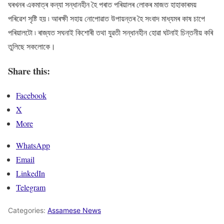
ঘৰখনৰ একমাত্ৰ কন্যা সন্ধানহীন হৈ পৰাত পৰিয়ালৰ লোকৰ মাজত হাহাকাৰময়
পৰিৱেশ সৃষ্টি হয় ৷ আৰক্ষী সহায় নোপোৱাত উপায়ন্তৰ হৈ সংবাদ মাধ্যমৰ কাষ চাপে
পৰিয়ালটো ৷ ৰাজ্যত সঘনাই কিশোৰী তথা যুৱতী সন্ধানহীন হোৱা ঘটনাই চিন্তনীয় কৰি
তুলিছে সকলোকে।
Share this:
Facebook
X
More
WhatsApp
Email
LinkedIn
Telegram
Categories:
Assamese News