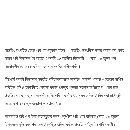
লামডিং সংঘটিত হৈছে এক চাঞ্চল্যকৰ ঘটনা । লামডিং জৰংদিচা কবৰখোলাৰ পৰা প্ৰায়
দুমাহ ধৰি নিৰুদ্দেশ হৈ আছে এগৰাকী ১৫ বছৰীয়া কিশোৰী । যোৱা ২০ জুনৰ পৰা
সন্ধানহীন হৈ আছে ৰচিদা বেগম নামৰ কিশোৰীগৰাকী।
কিশোৰীগৰাকী নিৰুদ্দেশ সন্দৰ্ভত পৰিয়ালৰলোকে লামডিং আৰক্ষী থানাত এজেহাৰ দাখিল
কৰিছিল যদিও আৰক্ষীয়ে কোনো ধৰণৰ গুৰুত্ব প্ৰদান নকৰাৰ অভিযোগ ৷ ডেৰ মাহ
উকলি যোৱাৰ পাছতো আৰক্ষীয়ে কিশোৰী গৰাকীৰ শুং সূত্ৰ উলিয়াই দিব পৰা নাই বুলি
অভিযোগ কৰে ভুক্তভোগী পৰিয়ালটোৱে ৷
আনফালে হৰি ওম টিলা হাইস্কুলৰ দশম শ্ৰেণীত পঢ়ি থকা ৰচিদাই যোৱা ২০ জুনত
টিউচনলৈ বুলি ঘৰৰ পৰা ওলাই গৈছিল যদিও ঘৰলৈ উভতি নাহিল কিশোৰীগৰাকী ৷