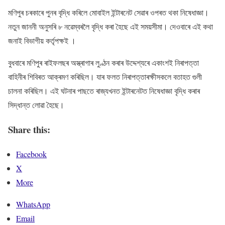
মণিপুৰ চৰকাৰে পুনৰ বৃদ্ধি কৰিলে মোবাইল ইন্টাৰনেট সেৱাৰ ওপৰত থকা নিষেধাজ্ঞা।
নতুন জাননী অনুসৰি ৮ নৱেম্বৰলৈ বৃদ্ধি কৰা হৈছে এই সময়সীমা। দেওবাৰে এই কথা
জনাই বিভাগীয় কৰ্তৃপক্ষই ।
বুধবাৰে মণিপুৰ ৰাইফলছৰ অস্ত্ৰাগাৰ লুণ্ঠন কৰাৰ উদ্দেশ্যৰে একাংশই নিৰাপত্তা
বাহিনীৰ শিবিৰত আক্ৰমণ কৰিছিল। যাৰ ফলত নিৰাপত্তাৰক্ষীসকলে বতাহত গুলী
চালনা কৰিছিল। এই ঘটনাৰ পাছতে ৰাজ্যখনত ইন্টাৰনেটত নিষেধাজ্ঞা বৃদ্ধি কৰাৰ
সিদ্ধান্ত লোৱা হৈছে।
Share this:
Facebook
X
More
WhatsApp
Email