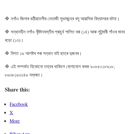
🔷 নগাঁও জিলাৰ কঠীয়াতলীৰ নেতাজী সুভাষচন্দ্ৰ বসু আৱাসিক বিদ্যালয়ৰ ঘটনা।
🔷 সন্ধানহীন নগাঁও খৃীষ্টানবস্তীৰ প্ৰাচুৰ্য পালিত বৰা (১৪) আৰু লুটুমাৰী গাঁওৰ মানব
বড়ো (১৩)।
🔷 বিগত ১৯ আগষ্টৰ পৰা সন্ধান নাই ছাত্ৰ দুজনৰ।
🔷 এই সম্পৰ্কত যিকােনাে তথ্যৰ থাকিলে যোগাযোগ কৰক ৯০৮৫০১৮৯১৮,
৮৬৩৮১৬৩১৪৬ নম্বৰত।
Share this:
Facebook
X
More
WhatsApp