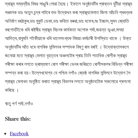
স্বাস্থ্য সম্বন্ধীয় বিষয় সাঙুৰি লোৱা হৈছে। ইফালে অনুষ্ঠানটিৰ প্ৰাক্তন যুটীয়া স্বাস্থ্য
সঞ্চালক ডাঃ অতুল চন্দ্ৰ পাটৰে শুভ উদ্বোধন কৰা স্বাস্থ্যমেলাত জিলা আঁচনি প্ৰবন্ধক
অনিৰ্বাণ বৰঠাকুৰ,ডাঃ মুকুট ডেকা,ডাঃ কবিতা বৰুৱা,ডাঃ যফেৰ,মঃ ইৰচাদ,সুমন জ্যোতি
বৰগোহাঁইকে ধৰি ৰাষ্ট্ৰীয় স্বাস্থ্য মিচনৰ কাৰ্যকতা অশোক শৰ্মা,জয়ন্ত ভূঞা,মলয়া
আদিত্য,বাবুমনি শইকীয়াকে ধৰি ভালেসংখ্যক বিষয়া-কৰ্মচাৰী উপস্থিত থাকে । উক্ত
অনুষ্ঠানটিৰ আঁত ধৰে নাগৰিক সন্মিলনৰ সম্পাদক বিষ্ণু ৰাম বৰাই । উদ্যোক্তাসকলে
জনোৱা মতে স্বাস্থ্য মেলাত বৃহত্তৰ অঞ্চলটোৰ প্ৰায় তিনি শতাধিক ৰোগীক স্বাস্থ্য
পৰীক্ষা কৰাৰ লগতে ভ্ৰাম্যমাণ ৰোগ পৰীক্ষা ভেনৰ জৰিয়তে ৰোগীসকলৰ বিভিন্ন পৰীক্ষা
সম্পন্ন কৰা হয় ৷ উল্লেখযোগ্য যে পশ্চিম নগাঁও জ্যেষ্ঠ নাগৰিক সন্মিলনে উদ্যোগ লৈ
স্বাস্থ্য মেলাখন অনুষ্ঠিত কৰাত স্বাস্থ্য বিভাগৰ লগতে অনুষ্ঠানটোক সকলোৱে প্ৰশংসা
কৰিছে ।
ঋতু পৰ্ণ শৰ্মা,নগাঁও
Share this:
Facebook