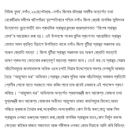
নিউজ ব্যুৰ’,নগাঁও,২৯ছেপ্টেম্বৰ:–নগাঁও জিলাৰ বটদ্ৰৱা সমষ্টিৰ অন্তৰ্গত তথা
বেবেজীয়াৰ সমীপৰ খালৈগাঁৱত বৃহস্পতিবাৰে পশ্চিম নগাঁও জিলা জ্যেষ্ঠ নাগৰিক সন্মিলনৰ
উদ্যোগত বুঢ়াগোহাঁই থান প্ৰাথমিক স্বাস্থ্যকেন্দ্ৰৰ ব্যৱস্থাপনাত “বিশেষ স্বাস্থ্য
মেলা”ৰ আয়োজন কৰা হয়। এই উপলক্ষে শংকৰ মন্দিৰ প্ৰাংগণত আয়োজিত স্বাস্থ্য
মেলাত সমল ব্যক্তি হিচাপে উপস্থিত থাকে নগাঁও জিলা যুটীয়া স্বাস্থ্য সঞ্চালক ডাঃ
অৰূপ জ্যোতি মহন্ত । জিলা যুটীয়া স্বাস্থ্য সঞ্চালক ডাঃ অৰূপ জ্যোতি মহন্তই
ভাষণ প্ৰসংগত কেতবোৰ গুৰুত্বপূৰ্ণ বক্তব্য প্ৰদান কৰে। তেওঁ কয় যে স্বাস্থ্য সেৱাৰ
আঁচনিসমূহক জনসাধাৰণৰ অধিক ওচৰ চপাই নিয়াৰ উদ্দেশ্যেৰে সমগ্ৰ দেশজুৰি আৰম্ভ
হৈছে “আয়ুস্মান ভৱ” অভিযান।স্বাস্থ্য সেৱাৰ সুবিধা আৰু আঁচনিসমূহ সমাজৰ প্ৰতিটো
শ্ৰেণীৰ লোকে যাতে সহজতে লাভ কৰিব পাৰে তাৰ বাবেই চৰকাৰে এই পদক্ষেপ গ্ৰহণ
কৰিছে। “আয়ুষ্মান ভৱ” অভিযানৰ অন্তৰ্গত প্ৰধানমন্ত্ৰী জন আৰোগ্য যোজনা তথা
মুখ্যমন্ত্ৰী জন আৰোগ্য যোজনাৰ অধীনত আয়ুস্মান ভাৰত কাৰ্ডসমূহৰ বিতৰণ,আভা
পৰিচয় ক্ৰমাংক তৈয়াৰ কৰা,সংক্ৰমিত-অসংক্ৰমিত ৰোগ নিৰ্ণয় কৰণ,মাতৃ আৰু শিশু
স্বাস্থ্যৰ ওপৰত গুৰুত্বৰ প্ৰদান কৰা,জ্যেষ্ঠ নাগৰিক স্বাস্থ্যৰ যতন,ৰোগ নিৰ্মূল কৰণৰ
ক্ষেত্ৰত ৰাইজৰ মাজত সজাগতা আৰু পৰীক্ষাৰ ওপৰত জোৰ দিয়াকে আদি কৰি বিভিন্ন