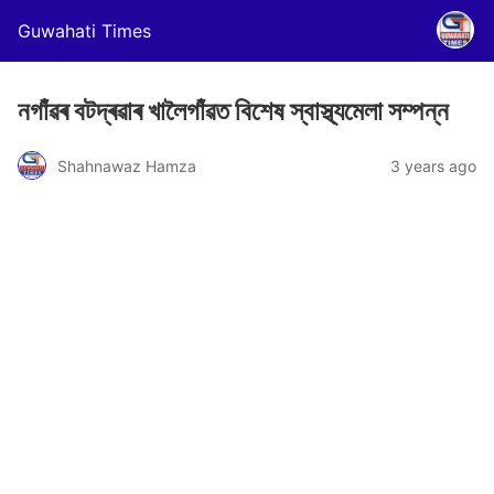
Guwahati Times
নগাঁৱৰ বটদ্ৰৱাৰ খালৈগাঁৱত বিশেষ স্বাস্থ্যমেলা সম্পন্ন
Shahnawaz Hamza
3 years ago