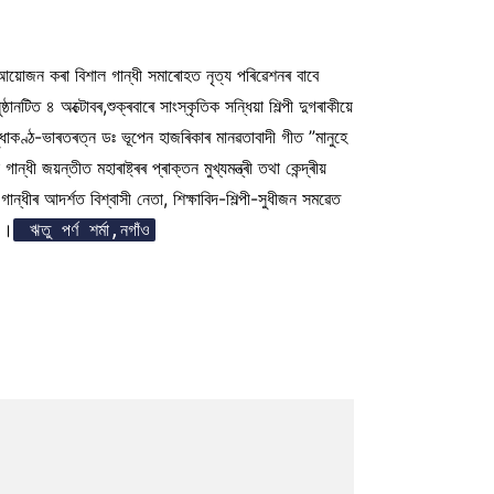
ভৱনত আয়োজন কৰা বিশাল গান্ধী সমাৰোহত নৃত্য পৰিৱেশনৰ বাবে
ানটিত ৪ অক্টোবৰ,শুক্ৰবাৰে সাংস্কৃতিক সন্ধিয়া শিল্পী দুগৰাকীয়ে
ত সুধাকণ্ঠ-ভাৰতৰত্ন ডঃ ভূপেন হাজৰিকাৰ মানৱতাবাদী গীত ”মানুহে
 জয়ন্তীত মহাৰাষ্ট্ৰৰ প্ৰাক্তন মুখ্যমন্ত্ৰী তথা কেন্দ্ৰীয়
গান্ধীৰ আদৰ্শত বিশ্বাসী নেতা, শিক্ষাবিদ-শিল্পী-সুধীজন সমৱেত
া ।
ঋতু পৰ্ণ শৰ্মা,নগাঁও