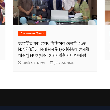
Assamese News
গুৱাহাটীত প্ৰ’ হেল্থ ফিজিকেল থেৰাপী এণ্ড
ৰিহেবিলিটেচন ক্লিনিকৰ উন্নত ফিজিঅ’থেৰাপী
আৰু পুনৰসংস্থাপন সেৱাৰ পৰিসৰ সম্প্ৰসাৰণ
Desk GT News
July 22, 2026