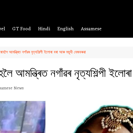
vel
GT Food
Hindi
English
Assamese
ৰোহলৈ আমন্ত্ৰিত নগাঁৱৰ নৃত্যশিল্পী ইলোৰা বৰা আৰু ময়ূখী বেজবৰুৱা
লৈ আমন্ত্ৰিত নগাঁৱৰ নৃত্যশিল্পী ইলোৰ
samese News