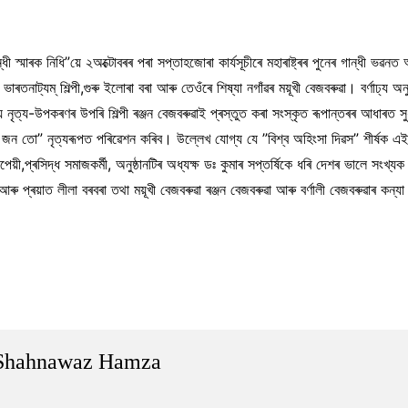
ান্ধী স্মাৰক নিধি”য়ে ২অক্টোবৰৰ পৰা সপ্তাহজোৰা কাৰ্যসূচীৰে মহাৰাষ্ট্ৰৰ পুনেৰ গান্ধী 
াট্যম্ শিল্পী,গুৰু ইলোৰা বৰা আৰু তেওঁৰে শিষ্যা নগাঁৱৰ ময়ূখী বেজবৰুৱা। বৰ্ণাঢ্য অনুষ্ঠ
াস্ত্ৰীয় নৃত্য-উপকৰণৰ উপৰি শিল্পী ৰঞ্জন বেজবৰুৱাই প্ৰস্তুত কৰা সংস্কৃত ৰূপান্তৰৰ আধাৰ
ৱ জন তো” নৃত্যৰূপত পৰিৱেশন কৰিব। উল্লেখ যোগ্য যে ”বিশ্ব অহিংসা দিৱস” শীৰ্ষক এই গান্ধী
েয়ী,প্ৰসিদ্ধ সমাজকৰ্মী, অনুষ্ঠানটিৰ অধ্যক্ষ ডঃ কুমাৰ সপ্তৰ্ষিকে ধৰি দেশৰ ভালে সংখ্যক 
আৰু প্ৰয়াত লীলা বৰবৰা তথা ময়ূখী বেজবৰুৱা ৰঞ্জন বেজবৰুৱা আৰু বৰ্ণালী বেজবৰুৱাৰ কন্য
Shahnawaz Hamza