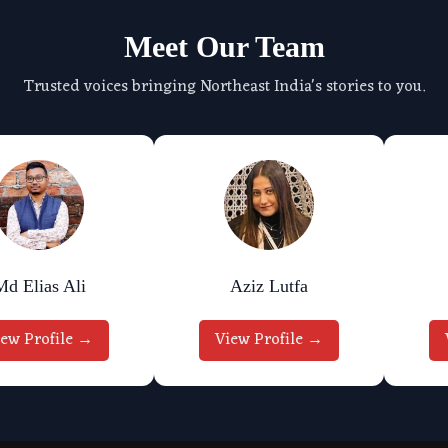
Meet Our Team
Trusted voices bringing Northeast India's stories to you.
Md Elias Ali
Aziz Lutfa
iew Profile →
View Profile →