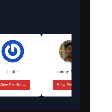
Jenifer
Jimmy Murmu
View Profile →
View Profile →