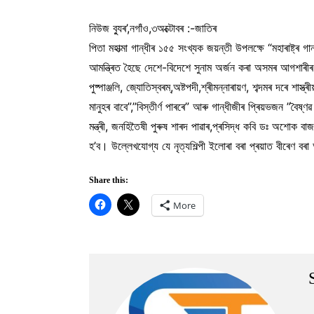
নিউজ ব্যুৰ’,নগাঁও,৩অক্টোবৰ :-জাতিৰ
পিতা মহাত্মা গান্ধীৰ ১৫৫ সংখ্যক জয়ন্তী উপলক্ষে “মহাৰাষ্ট্ৰ গ
আমন্ত্ৰিত হৈছে দেশে-বিদেশে সুনাম অৰ্জন কৰা অসমৰ আগশাৰীৰ ভাৰতন
পুষ্পাঞ্জলি, জ্যোতিস্বৰম্,অষ্টপদী,শ্ৰীমন্নাৰায়ণ, শব্দমৰ দৰে শ
মানুহৰ বাবে”,”বিস্তীৰ্ণ পাৰৰে” আৰু গান্ধীজীৰ প্ৰিয়ভজন ”বৈষ্ণ
মন্ত্ৰী, জনহিতৈষী পুৰুষ শাৰদ পাৱাৰ,প্ৰসিদ্ধ কবি ডঃ অশোক বাজপ
হ’ব। উল্লেখযোগ্য যে নৃত্যশিল্পী ইলোৰা বৰা প্ৰয়াত বীৰেণ বৰা 
Share this:
More