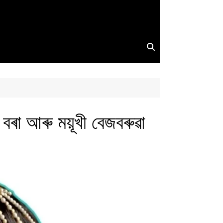
া বৰা আৰু ময়ূখী বেজবৰুৱা