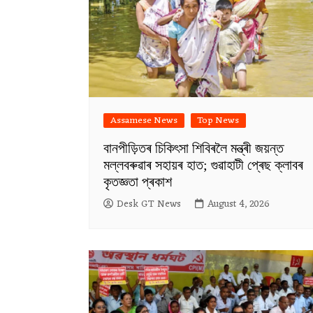
Assamese News
Top News
বানপীড়িতৰ চিকিৎসা শিবিৰলৈ মন্ত্ৰী জয়ন্ত
মল্লবৰুৱাৰ সহায়ৰ হাত; গুৱাহাটী প্ৰেছ ক্লাবৰ
কৃতজ্ঞতা প্ৰকাশ
Desk GT News
August 4, 2026