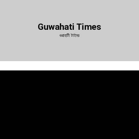
Guwahati Times
গুৱাহাটী টাইমচ