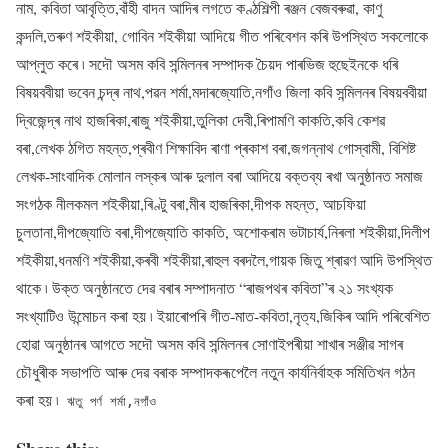
নাম, কবিতা আবৃত্তি,বাঁহী বাদন আদিৰ লগতে কণ্ঠশিল্পী ৰঞ্জন বেজবৰুৱা, কাণু
কন্দলি,তৰুণ শইকীয়া, গোবিন শইকীয়া আদিয়ে গীত পৰিবেশন কৰি উপস্থিত সকলোকে
আপ্লুত কৰে ৷ সদৌ অসম কবি সন্মিলনৰ সম্পাদক চৈয়দ পাৰভিজ হুছেইনকে ধৰি
বিষয়ববীয়া ভবেন চন্দ্ৰ নাথ,পৱন শৰ্মা,মদাৰজ্যোতি,নগাঁও জিলা কবি সন্মিলনৰ বিষয়ববীয়া
দ্বিজেন্দ্ৰ নাথ হাজৰিকা,ৰাজু শইকীয়া,তুলিকা দেবী,ৰিপামণি কাকতি,কবি কেশৱ
বৰা,লেখক ঠগিত মহন্ত,প্ৰবীণ শিক্ষাবিদ ৰাণা প্ৰকাশ বৰা,জগন্নাথ গোস্বামী, বিশিষ্ট
লেখক-সাংবাদিক মোলান লস্কৰ আৰু দুলাল বৰা আদিয়ে বক্তব্য ৰখা অনুষ্ঠানত সমাজ
সংগঠক নীলকমল শইকীয়া,ৰিণ্টু বৰা,মীৰ হাজৰিকা,দীপক মহন্ত, আচফিয়া
চুলতানা,দীপজ্যোতি বৰা,দীপজ্যোতি কাকতি, অশোকৰাম ভটাচাৰ্য,নিৰলা শইকীয়া,দিলীপ
শইকীয়া,ধনমণি শইকীয়া,কৰবী শইকীয়া,ৰাহুল বৰদলৈ,গায়ক জিতু শ্ৰাৱণ আদি উপস্থিত
থাকে ৷ উক্ত অনুষ্ঠানতে দেৱ বৰাৰ সম্পাদনাত “ৰাজপথৰ কবিতা”ৰ ২১ সংখ্যক
সংখ্যাটিও উন্মোচন কৰা হয় ৷ ইয়াৰোপৰি গীত-মাত-কবিতা,নৃত্য,জিকিৰ আদি পৰিবেশিত
হোৱা অনুষ্ঠানৰ আগতে সদৌ অসম কবি সন্মিলনৰ সোণাইপৰীয়া শাখাৰ সঞ্জীৱ সাগৰ
চৌধুৰীক সভাপতি আৰু দেৱ বৰাক সম্পাদকৰূপেলৈ নতুন কাৰ্যনিৰ্বাহক সমিতিখন গঠন
কৰা হয় ৷
ঋতু পৰ্ণ শৰ্মা,নগাঁও