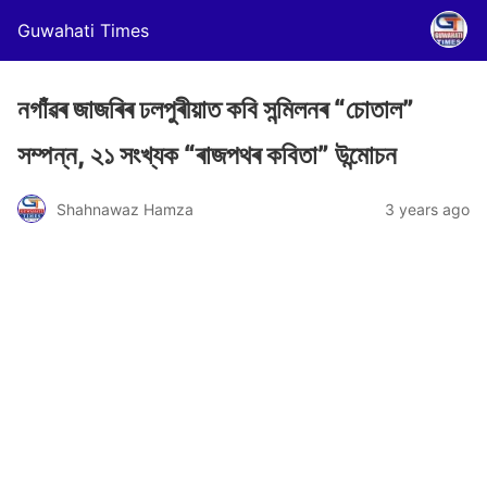
Guwahati Times
নগাঁৱৰ জাজৰিৰ ঢলপুৰীয়াত কবি সন্মিলনৰ “চোতাল”
সম্পন্ন, ২১ সংখ্যক “ৰাজপথৰ কবিতা” উন্মোচন
Shahnawaz Hamza
3 years ago