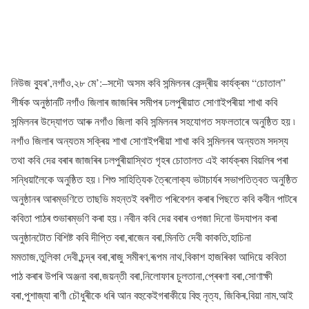
নিউজ ব্যুৰ’,নগাঁও,২৮ মে’:–সদৌ অসম কবি সন্মিলনৰ কেন্দ্ৰীয় কাৰ্যক্ৰম “চোতাল”
শীৰ্ষক অনুষ্ঠানটি নগাঁও জিলাৰ জাজৰিৰ সমীপৰ ঢলপুৰীয়াত সোণাইপৰীয়া শাখা কবি
সন্মিলনৰ উদ্যোগত আৰু নগাঁও জিলা কবি সন্মিলনৰ সহযোগত সফলতাৰে অনুষ্ঠিত হয় ৷
নগাঁও জিলাৰ অন্যতম সক্ৰিয় শাখা সোণাইপৰীয়া শাখা কবি সন্মিলনৰ অন্যতম সদস্য
তথা কবি দেৱ বৰাৰ জাজৰিৰ ঢলপুৰীয়াস্থিত গৃহৰ চোতালত এই কাৰ্যক্ৰম বিয়লিৰ পৰা
সন্ধিয়ালৈকে অনুষ্ঠিত হয় ৷ শিশু সাহিত্যিক ত্ৰৈলোক্য ভটাচাৰ্যৰ সভাপতিত্বত অনুষ্ঠিত
অনুষ্ঠানৰ আৰম্ভণিতে তাছভি মহন্তই বৰগীত পৰিবেশন কৰাৰ পিছতে কবি কবীন পাটৰে
কবিতা পাঠৰ শুভাৰম্ভণি কৰা হয় ৷ নবীন কবি দেৱ বৰাৰ ওপজা দিনো উদযাপন কৰা
অনুষ্ঠানটোত বিশিষ্ট কবি দীপ্তি বৰা,ৰাজেন বৰা,মিনতি দেবী কাকতি,হাচিনা
মমতাজ,তুলিকা দেবী,চন্দ্ৰ বৰা,ৰাজু সমীৰণ,ৰূপম নাথ,বিকাশ হাজৰিকা আদিয়ে কবিতা
পাঠ কৰাৰ উপৰি অঞ্জনা বৰা,জয়ন্তী বৰা,নিলোফাৰ চুলতানা,প্ৰেৰণা বৰা,সোণাক্ষী
বৰা,পুশাজ্যা ৰাণী চৌধুৰীকে ধৰি আন বহুকেইগৰাকীয়ে বিহু নৃত্য, জিকিৰ,বিয়া নাম,আই