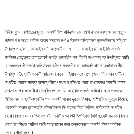
নিউজ ব্যুৰ’,নগাঁও,১৫জুন:– আৰক্ষী উপ পৰিদৰ্শক জোনমণি ৰাভাৰ ৰহস্যজনক মৃত্যুৰ
ঘটনাৰ ন ন তথ্য চৰ্চালৈ অহাৰ সময়তে নগাঁও জিলাৰ কলিয়াবৰত বৃহস্পতিবাৰে সন্ধিয়া
উপস্থিত হ’ল চি বি আইৰ এটা আঠজনীয়া দল । চি বি আইৰ ডি আই জি লাভলী
কাটিয়াৰ নেতৃত্বত তদন্তকাৰী দলটো গুৱাহাটীৰ পৰা বিয়লি জখলাবন্ধাত উপস্থিত হয়হি
। তদন্তকাৰী দলটো কলিয়াবৰৰ সমীপৰ সৰুভগীয়াত জোনমণি ৰাভাৰ দুৰ্ঘটনাস্থলীত
উপস্থিত হৈ দুৰ্ঘটনাস্থলী পৰ্যৱেক্ষণ কৰে । ইয়াৰ লগে লগে জোনমণি ৰাভাৰ দুৰ্ঘটনা
সংঘটিত হোৱাৰ সময়ত ঘটনাস্থলীত প্ৰথম উপস্থিত হোৱা জখলাবন্ধা আৰক্ষী থানাৰ
উপ-পৰিদৰ্শক জাকাৰীয়া চৌধুৰীৰ লগতো ডি আই জি লাভলী কাটিয়াৰা কথোপকথনত
মিলিত হয় । দুৰ্ঘটনাস্থলীৰ পৰা আৰক্ষী থানাৰ দূৰত্ব কিমান, হস্পিটেলৰ দূৰত্ব কিমান,
জোনমণি ৰাভাৰ মৃতদেহটো হস্পিটেললৈ কি বাহনত নিয়া হৈছিল, দুৰ্ঘটনাটো সংঘটিত
হোৱাৰ কিমান সময়ৰ ভিতৰত ঘটনাস্থলীত আৰক্ষী উপস্থিত হৈছিল,সেই সময়ত কিমান
লোক উপস্থিত আছিল আদি সকলোবোৰ কথা তন্নতন্নকৈ আৰক্ষী বিষয়াগৰাকীক
সোধা-পোছা কৰে ।