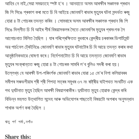
আহিব নে নাই,সেয়া সময়তহে স্পষ্ট হ’ব । আনহাতে অসম আৰক্ষীৰ সঞ্চালক প্ৰধান
জি পি সিঙে প্ৰকাশ কৰা মতে চি বি আইয়ে জোনমণি ৰাভাৰ মৃত্যুৰ ঘটনা সন্দৰ্ভত ৰুজু
হোৱা ৪ টা গোচৰৰ তদন্ত কৰিব । সোমবাৰে অসম আৰক্ষীৰ সঞ্চালক প্ৰধান জি পি
সিঙে দিল্লীত চি বি আইৰ শীৰ্ষ বিষয়াসকলৰ সৈতে জোনমণিৰ মৃত্যুৰ প্ৰসংগক লৈ
আলোচনাত মিলিত হৈছিল । যাৰ পৰিপ্ৰেক্ষিতত বুধবাৰে কেন্দ্ৰীয় চৰকাৰৰ ডিপার্টমেন্ট
অৱ পাৰ্চনেল ট্ৰেইনিঙে জোনমণি ৰাভাৰ মৃত্যুৰ ঘটনাটোৰ চি বি আয়ে তদন্ত কৰাৰ কথা
আনুষ্ঠানিকভাৱে ঘোষণা কৰে। নিৰ্দেশনাটোত চি বি আয়ে তদন্তত জোনমণি ৰাভাৰ
মৃত্যুৰ সংক্ৰান্তত ৰুজু হোৱা ৪ টা গোচৰক সামৰি ল’ব বুলিও সদৰী কৰা হয়।
উল্লেখ্য যে আৰক্ষী উপ-পৰিদৰ্শক জোনমণি ৰাভাৰ যোৱা ১৫ মে’ৰ নিশা কলিয়াবৰৰ
সমীপৰ সৰুভগীয়াৰ শ্ৰী শ্ৰী শিপহা সত্ৰৰ সমুখৰ ৩৭ নং ৰাষ্ট্ৰীয় ঘাইপথত সংঘটিত এক
পথ দুৰ্ঘটনাত মৃত্যু হৈছিল আৰক্ষী বিষয়াগৰাকীৰ ৷ দুৰ্ঘটনাত মৃত‍্যু হোৱাক কেন্দ্ৰ কৰি
বিভিন্ন মহলত উত্থাপিত সন্দেহ আৰু অভিযোগৰ পাছতেই বিষয়টো অপৰাধ অনুসন্ধান
শাখাক অৰ্পণ কৰা হৈছিল ।
ঋতু পৰ্ণ শৰ্মা,নগাঁও
Share this: