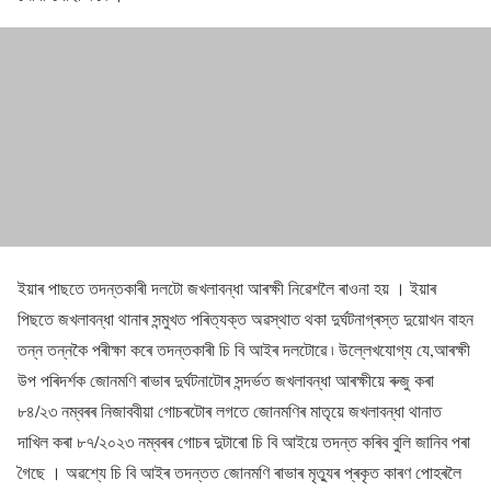
ইয়াৰ পাছতে তদন্তকাৰী দলটো জখলাবন্ধা আৰক্ষী নিৱেশলৈ ৰাওনা হয় । ইয়াৰ
পিছতে জখলাবন্ধা থানাৰ সন্মুখত পৰিত্যক্ত অৱস্থাত থকা দুৰ্ঘটনাগ্ৰস্ত দুয়োখন বাহন
তন্ন তন্নকৈ পৰীক্ষা কৰে তদন্তকাৰী চি বি আইৰ দলটোৱে ৷ উল্লেখযোগ্য যে,আৰক্ষী
উপ পৰিদৰ্শক জোনমণি ৰাভাৰ দুৰ্ঘটনাটোৰ সন্দৰ্ভত জখলাবন্ধা আৰক্ষীয়ে ৰুজু কৰা
৮৪/২৩ নম্বৰৰ নিজাববীয়া গোচৰটোৰ লগতে জোনমণিৰ মাতৃয়ে জখলাবন্ধা থানাত
দাখিল কৰা ৮৭/২০২৩ নম্বৰৰ গোচৰ দুটাৰো চি বি আইয়ে তদন্ত কৰিব বুলি জানিব পৰা
গৈছে । অৱশ্যে চি বি আইৰ তদন্তত জোনমণি ৰাভাৰ মৃত্যুৰ প্ৰকৃত কাৰণ পোহৰলৈ