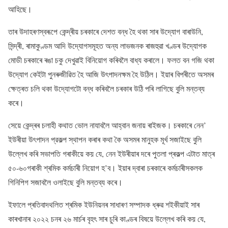
আহিছে।
তাৰ উদাহৰণস্বৰূপে কেন্দ্ৰীয় চৰকাৰে দেশত বন্ধ হৈ থকা সাৰ উদ্যোগ বাৰাউনি,
সিন্দ্ৰী, ৰামাকুণ্ডম আদি উদ্যোগসমূহত অন্য লাভজনক ৰাজহুৱা খণ্ডৰ উদ্যোগক
মোডী চৰকাৰে ৰঙা চকু দেখুৱাই বিনিয়োগ কৰিবলৈ বাধ্য কৰালে। ফলত বন গজি থকা
উদ্যোগ কেইটা পুনৰুজীৱিত হৈ আজি উৎপাদনক্ষম হৈ উঠিল। ইয়াৰ বিপৰীতে অসমৰ
ক্ষেত্ৰত চলি থকা উদ্যোগটো বন্ধ কৰিবলৈ চৰকাৰ উঠি পৰি লাগিছে বুলি মন্তব্য
কৰে।
সেয়ে কেন্দ্ৰৰ চলাহী কথাত ভোল নাযাবলৈ আহ্বান জনায় ৰাইজক। চৰকাৰে নেন’
ইউৰীয়া উৎপাদন প্রকল্প স্থাপন কৰাৰ কথা কৈ অসমৰ মানুহক মূৰ্খ সজাইছে বুলি
উল্লেখ কৰি সভাপতি গৰাকীয়ে কয় যে, নেন ইউৰীয়াৰ দৰে পুতলা প্ৰকল্প এটাত মাত্ৰ
৫০-৬০গৰাকী শ্ৰমিক কৰ্মচাৰী নিয়োগ হ’ব। ইয়াৰ দ্বাৰা চৰকাৰে কৰ্মচাৰীসকলক
গিনিপিগ সজাবলৈ ওলাইছে বুলি মন্তব্য কৰে।
ইফালে প্ৰতিবাদথলিত শ্ৰমিক ইউনিয়নৰ সাধাৰণ সম্পাদক ধ্ৰুৱ শইকীয়াই সাৰ
কাৰখানাৰ ২০২২ চনৰ ২৬ মাৰ্চৰ বৃহৎ সাৰ চুৰি কাণ্ডৰ বিষয়ে উল্লেখ কৰি কয় যে,