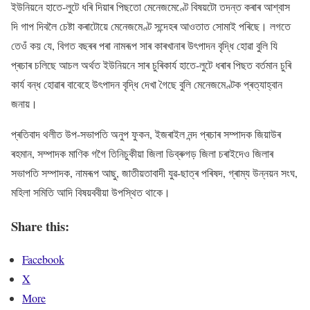
ইউনিয়নে হাতে-লুটে ধৰি দিয়াৰ পিছতো মেনেজমেণ্টে বিষয়টো তদন্ত কৰাৰ আশ্বাস
দি গাপ দিবলৈ চেষ্টা কৰাটোয়ে মেনেজমেণ্ট সন্দেহৰ আওতাত সোমাই পৰিছে। লগতে
তেওঁ কয় যে, বিগত বছৰৰ পৰা নামৰূপ সাৰ কাৰখানাৰ উৎপাদন বৃদ্ধি হোৱা বুলি যি
প্ৰচাৰ চলিছে আচল অৰ্থত ইউনিয়নে সাৰ চুৰিকাৰ্য হাতে-লুটে ধৰাৰ পিছত বৰ্তমান চুৰি
কাৰ্য বন্ধ হোৱাৰ বাবেহে উৎপাদন বৃদ্ধি দেখা গৈছে বুলি মেনেজমেণ্টক প্ৰত্যাহ্বান
জনায়।
প্ৰতিবাদ থলীত উপ-সভাপতি অনুপ ফুকন, ইজৰাইল নন্দ প্ৰচাৰ সম্পাদক জিয়াউৰ
ৰহমান, সম্পাদক মাণিক গগৈ তিনিচুকীয়া জিলা ডিব্ৰুগড় জিলা চৰাইদেও জিলাৰ
সভাপতি সম্পাদক, নামৰূপ আছু, জাতীয়তাবাদী যুৱ-ছাত্ৰ পৰিষদ, গ্ৰাম্য উন্নয়ন সংঘ,
মহিলা সমিতি আদি বিষয়ববীয়া উপস্থিত থাকে।
Share this:
Facebook
X
More