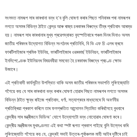
সংসদত নামৰূপ সাৰ কাৰখানা বন্ধ হ’ব বুলি ঘোষণা কৰাৰ পিছত শনিবাৰৰ পৰা নামৰূপৰ
লগতে অসমৰ বিভিন্ন ঠাইত কেন্দ্র আৰু ৰাজ্য চৰকাৰৰ বিৰুদ্ধে তীব্ৰ প্ৰতিবাদ আৰম্ভ
হয়। নামৰূপ সাৰ কাৰখানাৰ মুখ্য প্ৰৱেশদ্বাৰত বৃহস্পতিবাৰে পঞ্চম দিনৰ দিনাও অসম
জাতীয় পৰিষদৰ উদ্যোগত বিভিন্ন সংগঠনৰ প্ৰতিনিধি, বি ভি এফ চি এলৰ ক্ৰমে
ফাৰটিলাইজাৰ শ্ৰমিক ইউনিয়, ফাৰটিলাইজাৰ ওৱৰকাৰ্ছ ইউনিয়ন, ফাৰটিলাইজাৰ
ইনদিপেণ্ডেঞ্চ ইউনিয়নৰ বিষয়ববীয়া সমবেত হৈ চৰকাৰৰ বিৰুদ্ধে প্ৰচণ্ড ক্ষোভ
উজাৰে।
এই প্ৰতিবাদী কাৰ্যসূচীত উপস্থিত থাকি অসম জাতীয় পৰিষদৰ সভাপতি লুৰিণজ্যোতি
গগৈয়ে কয় যে সাৰ কাৰখানা বন্ধ কৰাৰ ঘোষণা হোৱাৰ পিছত নামৰূপৰ লগতে অসমৰ
বিভিন্ন ঠাইত ক্ষুব্ধ ৰাইজে প্ৰতিবাদ, ধৰ্ণা, সত্যাগ্ৰহৰ মাধ্যমেৰে যি অবৰ্ণনীয়
প্ৰতিক্ৰিয়া প্ৰকাশ কৰিলে তাৰ ফলশ্ৰুতিত আন্দোলন স্তিমিত কৰিবলৈহে বুধবাৰে
কেন্দ্ৰীয় সাৰ মন্ত্ৰীজনে ভিডিঅ’ যোগে উদ্যোগটো বন্ধ নোহোৱাৰ ঘোষণা কৰে।
কেন্দ্ৰীয় মন্ত্ৰীজনৰ মুখমণ্ডলত এই কথা স্পষ্ট ৰূপত প্ৰকাশ পাইছে বুলি উল্লেখ কৰি
লুৰিণজ্যোতি গগৈয়ে কয় যে, কেন্দ্ৰই সদাই উত্তৰ-পূৰ্বাঞ্চলক মাহী আইৰ দৃষ্টিৰে চাই