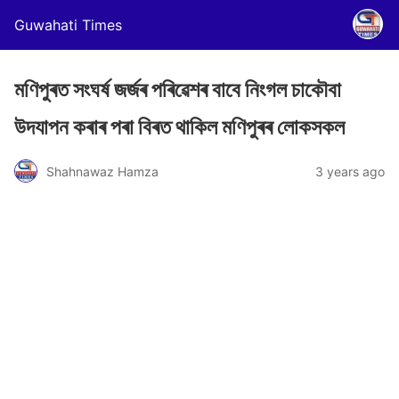
Guwahati Times
মণিপুৰত সংঘৰ্ষ জৰ্জৰ পৰিৱেশৰ বাবে নিংগল চাকৌবা
উদযাপন কৰাৰ পৰা বিৰত থাকিল মণিপুৰৰ লোকসকল
Shahnawaz Hamza
3 years ago