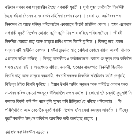
ৰঙিয়াৰ নগৰৰ পৰা সন্ধানহীন হৈছে এগৰাকী যুৱতী । দূৰ্গা পুজা চাবলৈ গৈ নিৰুদ্দিষ্ট
হৈছে ৰঙিয়া ষ্টেচনৰ ২ নং ৱাৰ্ডৰ মাইমিনা বেগম (২০) । যোৱা ২৩ অক্টোবৰৰ পৰা
নিৰুদ্দেশ হৈ আছে দৰিদ্ৰ পৰিয়ালটোৰ একমাত্ৰ জিয়ৰী মাইমিনা বেগম । হঠাৎ এনেদৰে
এগৰাকী যুৱতী নিখোঁজ হোৱাত কান্দি কান্দি দিন পাৰ কৰিছে পৰিয়ালটোৱে । জীয়ৰী
নিৰুদ্দিষ্ট হোৱাত মাতৃ আৰু ভাতৃয়ে চাৰিওফালে বিচাৰি ফুৰিছে । কিন্তু নাই কোনা
সন্ধান নাই মাইমিনা বেগমৰ । ঘটনা সন্দৰ্ভত মাতৃ ৰেজিনা বেগমে ৰঙিয়া আৰক্ষী থানাত
এজাহাৰ দাখিল কৰিছে । কিন্তু আৰক্ষীয়েও বৰ্তমানলৈকে কোনো শুংসূত্ৰ লাভ কৰিবলৈ
সক্ষম হোৱা নাই । অৱশেষত ৰঙিয়া, নলবাৰী, হাজোৰ ৰাজপথত নিৰুদ্দিষ্ট জিয়ৰীক
বিচাৰি মাতৃ আৰু ভাতৃয়ে ব্যৱসায়ী, পথচাৰীসকলক নিৰুদ্দিষ্ট মাইমিনাৰ ফটো দেখুৱাই
বিভিন্ন ঠাইত বিচাৰি ফুৰিছে । ইয়াৰ উপৰি আত্মীয় স্বজন আৰু পৰিচিত লোকৰ ঘৰত
সা-খবৰ কৰিও কোনো শুংসূত্ৰ উলিয়াবলৈ সক্ষম নহ’ল । কোনো দুষ্ট চক্ৰ‌ই ফুচুলাই নি
কৰবাত বিক্ৰী কৰি দিব পাৰে বুলি সন্দেহ কৰি চিন্তিত হৈ পৰিছে পৰিয়ালটো । কি
পৰিস্থিতিত আৰু কেনেকৈ যুৱতীগৰাকী নিখোজ হ’ল সেয়া ৰহস্যৰ আৱৰ্তত । শীঘ্ৰে
যুৱতীগৰাকীক উদ্ধাৰ কৰিবলৈ আৰক্ষীক দাবী জনাইছে মাতৃয়ে ।
ৰঙিয়াৰ পৰা ৰিজাউল হাচান ।