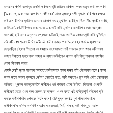
ভগৱানৰ প্ৰতি একান্ত ভকতি থাকিলে স্ত্ৰী জাতিৰ আগতো পৰম তত্ব কথা কব পাৰি
|’এক দেৱ, এক সেৱ, এক বিনে নাই কেৱ’ নামৰ মূলমন্ত্ৰ বাণী প্ৰচাৰ কৰি শংকৰদেৱে
হৰি নাম কীৰ্তনৰ ধ্বনিৰে অসমৰ আকাশ বতাহ মুখৰিত কৰিছিল | উচ্চ নীচ প্ৰাচীৰ ভাঙি,
জাতি-ধৰ্ম-বৰ্ণ-নিৰ্বিশেষে সকলোকে একগোট কৰি দুৰ্যোগৰ অমানিশাৰ ঘোৰ আন্ধাৰ
আতৰাই হৰি নামৰ অমৃতময় প্ৰেমৰস চতিয়াই মানৱ জাতিক ভাগৱতমুখী কৰি তুলিছিল |
এই হৰি নাম শ্ৰৱণ কীৰ্তন কৰিয়েই কলিৰ গ্ৰাহৰ পৰা উদ্ধাৰ হব পৰাকৈ সুগম পথ
দেখুৱাছিল | ইয়াৰ পিছতো বহু সময়ত বহু সমাজত নাৰী সকলক সেও জ্ঞান কৰি শৰণ
ভজন দিয়াতো দুৰৰে কথা শাস্ত্ৰ অধ্যয়ন কৰিবলৈও নাপায় বুলি কিছু মাৰাত্মক ব্যাধিৰ
লোক বিশ্বাস আছে |
কোটি কোটি জন্মৰ সাধনাৰ ফলতহে কলিকালত মানৱ জনম পাই সৌভাগ্য লভে | মানৱ
জনম মানে অকল পুৰুষহে নেকি? সেয়াটো নহয়, নাৰী সকলেও জন্ম লভি সেই সৌভাগ্য
লভিছে | পুৰুষৰ সমান্তৰালকৈ নাৰীয়েও ধৰ্ম পৰায়ণা হোৱা উচিত | কিয়নো এগৰাকী
নাৰীয়েই হৈছে এখন ঘৰৰ মেৰুদণ্ড স্বৰুপ | এখন ঘৰত এটি ভক্তিপূৰ্ণ পৰিবেশ সৃষ্টি
কৰাত নাৰীগৰাকীৰ ওপৰতে নিৰ্ভৰ কৰে | এটি সুস্থ ভকতি পূৰ্ণ পৰিবেশৰ বাবে
নাৰীগৰাকীৰ লাগিব অপৰিসীম জ্ঞান সচেতনতা, ধৈৰ্য, সাহস, কষ্ট-সহিষ্ণুতা আৰু
আধ্যাত্মিক গুণৰ অধিকাৰী | ভগৱন্তৰ অমৰ সৃষ্টি নাৰী সভ্যতাৰ পৰম নিদৰ্শন তাহানি