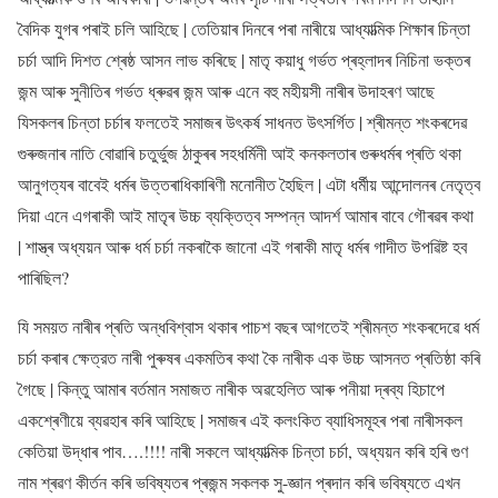
বৈদিক যুগৰ পৰাই চলি আহিছে | তেতিয়াৰ দিনৰে পৰা নাৰীয়ে আধ্যাত্মিক শিক্ষাৰ চিন্তা
চৰ্চা আদি দিশত শ্ৰেষ্ঠ আসন লাভ কৰিছে | মাতৃ কয়াধু গৰ্ভত প্ৰহ্লাদৰ নিচিনা ভক্তৰ
জন্ম আৰু সুনীতিৰ গৰ্ভত ধ্ৰুৱৰ জন্ম আৰু এনে বহু মহীয়সী নাৰীৰ উদাহৰণ আছে
যিসকলৰ চিন্তা চৰ্চাৰ ফলতেই সমাজৰ উৎকৰ্ষ সাধনত উৎসৰ্গিত | শ্ৰীমন্ত শংকৰদেৱ
গুৰুজনাৰ নাতি বোৱাৰি চতুৰ্ভুজ ঠাকুৰৰ সহধৰ্মিনী আই কনকলতাৰ গুৰুধৰ্মৰ প্ৰতি থকা
আনুগত্যৰ বাবেই ধৰ্মৰ উত্তৰাধিকাৰিণী মনোনীত হৈছিল | এটা ধৰ্মীয় আন্দোলনৰ নেতৃত্ব
দিয়া এনে এগৰাকী আই মাতৃৰ উচ্চ ব্যক্তিত্ব সম্পন্ন আদৰ্শ আমাৰ বাবে গৌৰৱৰ কথা
| শাস্ত্ৰ অধ্যয়ন আৰু ধৰ্ম চৰ্চা নকৰাকৈ জানো এই গৰাকী মাতৃ ধৰ্মৰ গাদীত উপৱিষ্ট হব
পাৰিছিল?
যি সময়ত নাৰীৰ প্ৰতি অন্ধবিশ্বাস থকাৰ পাচশ বছৰ আগতেই শ্ৰীমন্ত শংকৰদেৱে ধৰ্ম
চৰ্চা কৰাৰ ক্ষেত্রত নাৰী পুৰুষৰ একমতিৰ কথা কৈ নাৰীক এক উচ্চ আসনত প্ৰতিষ্ঠা কৰি
গৈছে | কিন্তু আমাৰ বৰ্তমান সমাজত নাৰীক অৱহেলিত আৰু পনীয়া দ্ৰব্য হিচাপে
একশ্ৰেণীয়ে ব্যৱহাৰ কৰি আহিছে | সমাজৰ এই কলংকিত ব্যাধিসমূহৰ পৰা নাৰীসকল
কেতিয়া উদ্ধাৰ পাব….!!!! নাৰী সকলে আধ্যাত্মিক চিন্তা চৰ্চা, অধ্যয়ন কৰি হৰি গুণ
নাম শ্ৰৱণ কীৰ্তন কৰি ভবিষ্যতৰ প্ৰজন্ম সকলক সু-জ্ঞান প্ৰদান কৰি ভবিষ্যতে এখন