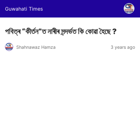
Guwahati Times
পবিত্ৰ “কীৰ্তন”ত নাৰীৰ সন্দৰ্ভত কি কোৱা হৈছে ?
Shahnawaz Hamza
3 years ago