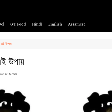
vel
GT Food
Hindi
English
Assamese
 এই উপায়
ই উপায়
amese News