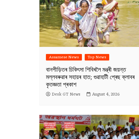
Assamese News
Top News
বানপীড়িতৰ চিকিৎসা শিবিৰলৈ মন্ত্ৰী জয়ন্ত
মল্লবৰুৱাৰ সহায়ৰ হাত; গুৱাহাটী প্ৰেছ ক্লাবৰ
কৃতজ্ঞতা প্ৰকাশ
Desk GT News
August 4, 2026