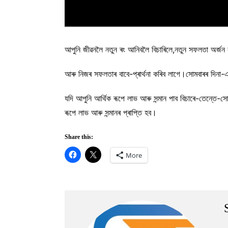
আপুনি জীৱনলৈ নতুন ৰং আনিবলৈ বিচাৰিলে,নতুন সফলতা অৰ্জন 
আৰু নিজৰ সফলতাৰ বাবে-প্ৰাৰ্থনা কৰিব লাগে।সোমবাৰৰ দি
যদি আপুনি আৰ্থিক ৰূপে লাভ আৰু সন্মান পাব বিচাৰে-তেন্তে-সোম
ৰূপে লাভ আৰু সন্মানৰ প্ৰাপ্তি হব।
Share this:
More