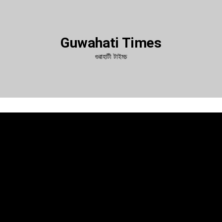
Guwahati Times
গুৱাহাটী টাইমচ