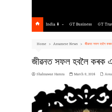
India ⬇
GT Business
GT Tra
Northeast
Home
Assamese News
জীৱনত সফল হবলৈ কৰক
Assam
Guwahati
জীৱনত সফল হবলৈ কৰক এ
Shahnawaz Hamza
March 8, 2024
Ass