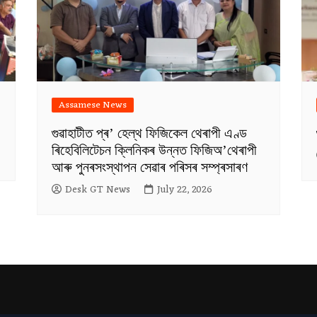
Assamese News
গুৱাহাটীত প্ৰ’ হেল্থ ফিজিকেল থেৰাপী এণ্ড
ৰিহেবিলিটেচন ক্লিনিকৰ উন্নত ফিজিঅ’থেৰাপী
আৰু পুনৰসংস্থাপন সেৱাৰ পৰিসৰ সম্প্ৰসাৰণ
Desk GT News
July 22, 2026