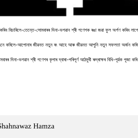
কৰিব বিচাৰিলে-তেন্তে-সোমবাৰৰ দিনা-ভগৱান শ্ৰী গণেশক ৰঙা জৱা ফুল অৰ্পণ কৰিব লা
না-এনে কৰিলে-আপোনাৰ জীৱনত নতুন ৰং আহে আৰু জীৱনত আপুনি নতুন সফলতা অৰ্জন কৰ
বাৰৰ দিনা-ভগৱান শ্ৰী গণেশৰ কৃপাৰ দ্বাৰা-পৰিপূৰ্ণ আঠমুখী ৰুদ্ৰাক্ষৰ বিধি-পূৰ্ৱক পূজ
Shahnawaz Hamza