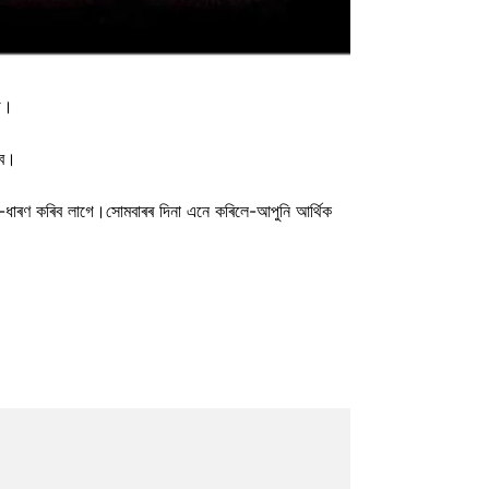
গে।
িব।
া কৰি-ধাৰণ কৰিব লাগে।সোমবাৰৰ দিনা এনে কৰিলে-আপুনি আৰ্থিক