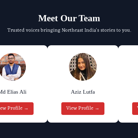
Meet Our Team
Trusted voices bringing Northeast India's stories to you.
Md Elias Ali
Aziz Lutfa
iew Profile →
View Profile →