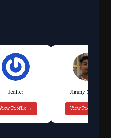
Jenifer
Jimmy Murmu
View Profile →
View Profile →