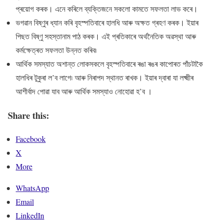
প্ৰয়োগ কৰক। এনে কৰিলে ব্যক্তিজনে সকলো কামতে সফলতা লাভ কৰে।
ভগৱান বিষ্ণুৰ ধ্যান কৰি বৃহস্পতিবাৰে হালধি আৰু অক্ষত গ্ৰহণ কৰক। ইয়াৰ
পিছত বিষ্ণু সহস্তানাম পাঠ কৰক। এই প্ৰতিকাৰে অৰ্থনৈতিক অৱস্থা আৰু
কৰ্মক্ষেত্ৰত সফলতা উন্নত কৰিব৷
আর্থিক সমস্যাত অশান্ত লোকসকলে বৃহস্পতিবাৰে ৰঙা ৰঙৰ কাপোৰত পাঁচটাকৈ
হালধিৰ টুকুৰা ল’ব লাগে৷ আৰু নিৰাপদ স্থানত ৰাখক। ইয়াৰ দ্বাৰা যা লক্ষ্মীৰ
আশীৰ্বাদ পোৱা যাব আৰু আৰ্থিক সমস্যাও নোহোৱা হ’ব ।
Share this:
Facebook
X
More
WhatsApp
Email
LinkedIn