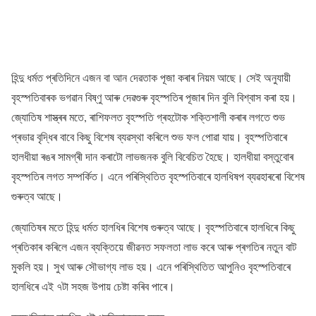
হিন্দু ধৰ্মত প্ৰতিদিনে এজন বা আন দেৱতাক পূজা কৰাৰ নিয়ম আছে। সেই অনুযায়ী
বৃহস্পতিবাৰক ভগৱান বিষ্ণু আৰু দেৱগুৰু বৃহস্পতিৰ পূজাৰ দিন বুলি বিশ্বাস কৰা হয়।
জ্যোতিষ শাস্ত্ৰৰ মতে, ৰাশিফলত বৃহস্পতি গ্ৰহটোক শক্তিশালী কৰাৰ লগতে শুভ
প্ৰভাৱ বৃদ্ধিৰ বাবে কিছু বিশেষ ব্যৱস্থা কৰিলে শুভ ফল পোৱা যায়। বৃহস্পতিবাৰে
হালধীয়া ৰঙৰ সামগ্ৰী দান কৰাটো লাভজনক বুলি বিবেচিত হৈছে। হালধীয়া বস্তুবোৰ
বৃহস্পতিৰ লগত সম্পর্কিত। এনে পৰিস্থিতিত বৃহস্পতিবাৰে হালধিষপ ব্যৱহাৰৰো বিশেষ
গুৰুত্ব আছে।
জ্যোতিষৰ মতে হিন্দু ধৰ্মত হালধিৰ বিশেষ গুৰুত্ব আছে। বৃহস্পতিবাৰে হালধিৰে কিছু
প্ৰতিকাৰ কৰিলে এজন ব্যক্তিয়ে জীৱনত সফলতা লাভ কৰে আৰু প্ৰগতিৰ নতুন বাট
মুকলি হয়। সুখ আৰু সৌভাগ্য লাভ হয়। এনে পৰিস্থিতিত আপুনিও বৃহস্পতিবাৰে
হালধিৰে এই ৭টা সহজ উপায় চেষ্টা কৰিব পাৰে।