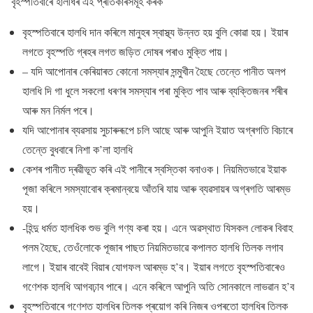
বৃহস্পতিবাৰে হালধিৰ এই প্ৰতিকাৰসমূহ কৰক
বৃহস্পতিবাৰে হালধি দান কৰিলে মানুহৰ স্বাস্থ্য উন্নত হয় বুলি কোৱা হয়। ইয়াৰ
লগতে বৃহস্পতি গ্ৰহৰ লগত জড়িত দোষৰ পৰাও মুক্তি পায়।
– যদি আপোনাৰ কেৰিয়াৰত কোনো সমস্যাৰ সন্মুখীন হৈছে তেন্তে পানীত অলপ
হালধি দি গা ধুলে সকলো ধৰণৰ সমস্যাৰ পৰা মুক্তি পাব আৰু ব্যক্তিজনৰ শৰীৰ
আৰু মন নিৰ্মল পৰে।
যদি আপোনাৰ ব্যৱসায় সুচাৰুৰূপে চলি আছে আৰু আপুনি ইয়াত অগ্ৰগতি বিচাৰে
তেন্তে বুধবাৰে নিশা ক’লা হালধি
কেশৰ পানীত দ্ৰৱীভূত কৰি এই পানীৰে স্বস্তিকা বনাওক। নিয়মিতভাৱে ইয়াক
পূজা কৰিলে সমস্যাবোৰ ক্ৰমান্বয়ে আঁতৰি যায় আৰু ব্যৱসায়ৰ অগ্ৰগতি আৰম্ভ
হয়।
-হিন্দু ধর্মত হালধিক শুভ বুলি গণ্য কৰা হয়। এনে অৱস্থাত যিসকল লোকৰ বিবাহ
পলম হৈছে, তেওঁলোকে পূজাৰ পাছত নিয়মিতভাৱে কপালত হালধি তিলক লগাব
লাগে। ইয়াৰ বাবেই বিয়াৰ যোগফল আৰম্ভ হ’ব। ইয়াৰ লগতে বৃহস্পতিবাৰেও
গণেশক হালধি আগবঢ়াব পাৰে। এনে কৰিলে আপুনি অতি সোনকালে লাভৱান হ’ব
বৃহস্পতিবাৰে গণেশত হালধিৰ তিলক প্ৰয়োগ কৰি নিজৰ ওপৰতো হালধিৰ তিলক