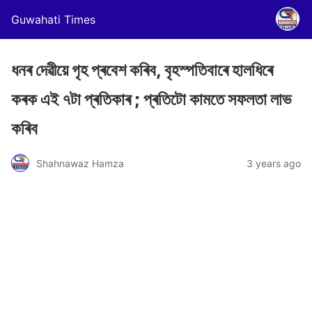
Guwahati Times
ধনৰ দেৱীয়ে গৃহ প্ৰবেশ কৰিব, বৃহস্পতিবাৰে হালধিৰে
কৰক এই ৭টা প্ৰতিকাৰ ; প্ৰতিটো কামতে সফলতা লাভ
কৰিব
Shahnawaz Hamza
3 years ago