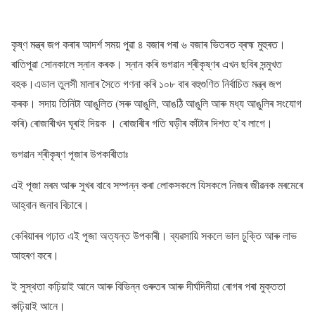
কৃষ্ণ মন্ত্ৰ জপ কৰাৰ আদৰ্শ সময় পুৱা ৪ বজাৰ পৰা ৬ বজাৰ ভিতৰত ব্ৰহ্ম মুহুৰত।
ৰাতিপুৱা সোনকালে স্নান কৰক। স্নান কৰি ভগৱান শ্ৰীকৃষ্ণৰ এখন ছবিৰ সন্মুখত
বহক।এডাল তুলসী মালাৰ সৈতে গণনা কৰি ১০৮ বাৰ বহুগুণিত নিৰ্বাচিত মন্ত্ৰ জপ
কৰক। সদায় তিনিটা আঙুলিত (সৰু আঙুলি, আঙঠি আঙুলি আৰু মধ্য আঙুলিৰ সংযোগ
কৰি) ৰোজাৰীখন ঘূৰাই দিয়ক । ৰোজাৰীৰ গতি ঘড়ীৰ কাঁটাৰ দিশত হ’ব লাগে।
ভগৱান শ্ৰীকৃষ্ণ পূজাৰ উপকাৰীতাঃ
এই পূজা মৰম আৰু সুখৰ বাবে সম্পন্ন কৰা লোকসকলে যিসকলে নিজৰ জীৱনক মৰমেৰে
আহ্বান জনাব বিচাৰে।
কেৰিয়াৰৰ গঢ়াত এই পূজা অত্যন্ত উপকাৰী। ব্যৱসায়ি সকলে ভাল চুক্তি আৰু লাভ
আহৰণ কৰে।
ই সুস্থতা কঢ়িয়াই আনে আৰু বিভিন্ন গুৰুতৰ আৰু দীৰ্ঘদিনীয়া ৰোগৰ পৰা মুক্ততা
কঢ়িয়াই আনে।