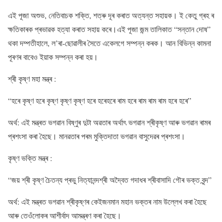
এই পূজা অশুভ, নেতিবাচক শক্তি, শত্ৰু দূৰ কৰাত অত্যন্ত সহায়ক।‌ ই কেতু গ্ৰহ ৰ
ক্ষতিকাৰক প্ৰভাৱক হত্যা কৰাত সহায় কৰে।‌এই পূজা জন্ম তালিকাত “সন্তান দোষ”
থকা দম্পতীহালে, ল’ৰা-ছোৱালীৰ সৈতে একেলগে সম্পন্ন কৰক। আন বিভিন্ন কামনা
পূৰণৰ বাবেও ইয়াক সম্পন্ন কৰা হয়।
শ্ৰী কৃষ্ণ মহা মন্ত্ৰ :
“হৰে কৃষ্ণ হৰে কৃষ্ণ কৃষ্ণ কৃষ্ণ হৰে হৰেহৰে ৰাম হৰে ৰাম ৰাম ৰাম হৰে হৰে”
অৰ্থ: এই মন্ত্ৰত ভগৱান বিষ্ণুৰ দুটা অৱতাৰ অৰ্থাৎ ভগৱান শ্ৰীকৃষ্ণ আৰু ভগৱান ৰামৰ
প্ৰশংসা কৰা হৈছে। মানৱতাৰ পৰম মুক্তিদাতা ভগৱান বাসুদেৱৰ প্ৰশংসা।
কৃষ্ণ ভক্তি মন্ত্ৰ :
“জয় শ্ৰী কৃষ্ণ চৈতন্য প্ৰভু নিত্যানন্দশ্ৰী অদ্বৈত গদাধৰ শ্ৰীবাসাদি গৌৰ ভক্ত বৃন্দ”
অৰ্থ: এই মন্ত্ৰত ভগৱান শ্ৰীকৃষ্ণৰ কেইজনমান মহান ভক্তৰ নাম উল্লেখ কৰা হৈছে
আৰু তেওঁলোকৰ আশীৰ্বাদ আমন্ত্ৰণ কৰা হৈছে।