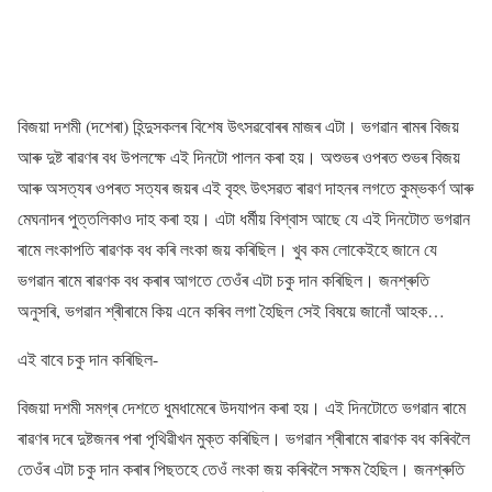
বিজয়া দশমী (দশেৰা) হিন্দুসকলৰ বিশেষ উৎসৱবোৰৰ মাজৰ এটা। ভগৱান ৰামৰ বিজয়
আৰু দুষ্ট ৰাৱণৰ বধ উপলক্ষে এই দিনটো পালন কৰা হয়। অশুভৰ ওপৰত শুভৰ বিজয়
আৰু অসত্যৰ ওপৰত সত্যৰ জয়ৰ এই বৃহৎ উৎসৱত ৰাৱণ দাহনৰ লগতে কুম্ভকৰ্ণ আৰু
মেঘনাদৰ পুত্তলিকাও দাহ কৰা হয়। এটা ধৰ্মীয় বিশ্বাস আছে যে এই দিনটোত ভগৱান
ৰামে লংকাপতি ৰাৱণক বধ কৰি লংকা জয় কৰিছিল। খুব কম লোকেইহে জানে যে
ভগৱান ৰামে ৰাৱণক বধ কৰাৰ আগতে তেওঁৰ এটা চকু দান কৰিছিল। জনশ্ৰুতি
অনুসৰি, ভগৱান শ্ৰীৰামে কিয় এনে কৰিব লগা হৈছিল সেই বিষয়ে জানোঁ আহক…
এই বাবে চকু দান কৰিছিল-
বিজয়া দশমী সমগ্ৰ দেশতে ধুমধামেৰে উদযাপন কৰা হয়। এই দিনটোতে ভগৱান ৰামে
ৰাৱণৰ দৰে দুষ্টজনৰ পৰা পৃথিৱীখন মুক্ত কৰিছিল। ভগৱান শ্ৰীৰামে ৰাৱণক বধ কৰিবলৈ
তেওঁৰ এটা চকু দান কৰাৰ পিছতহে তেওঁ লংকা জয় কৰিবলৈ সক্ষম হৈছিল। জনশ্ৰুতি