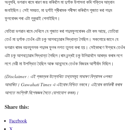
অনুসৰি, ভগৱান ৰামে ৰাৱণ জয় কৰিবলৈ মা দুৰ্গাক উপাসনা কৰি শক্তিৰ আহ্বান
জনাইছিল। সেই সময়ত, মা দুৰ্গাই শ্ৰীৰামক পৰীক্ষা কৰিবলৈ পূজাত ৰখা পদুম
ফুলবোৰৰ পৰা এটা লুকুৱাই পেলাইছিল।
যেতিয়া ভগৱান ৰামে দেখিলে যে পূজাত ৰখা পদুমফুলবোৰৰ এটা কম আছে, তেতিয়া
তেওঁ মা দুৰ্গাক তেওঁৰ এটা চকু আগবঢ়োৱাৰ সিদ্ধান্ত লৈছিল। সকলোৱে জানে যে
ভগৱান ৰামৰ নয়নযুগলক পদুমৰ ফুলৰ লগত তুলনা কৰা হয়। সেইকাৰণে ঈশ্বৰে তেওঁৰ
এটা চকু আগবঢ়োৱাৰ সিদ্ধান্ত লৈছিল।ৰাম চন্দ্ৰই চকু উলিয়াবলৈ আৰম্ভ কৰাৰ লগে
লগে দেৱী মা উপস্থিত হৈছিল আৰু আনন্দেৰে তেওঁক বিজয়ৰ আশীৰ্বাদ দিছিল।
(Disclaimer : এই প্ৰবন্ধৰ উল্লেখিত তথ্যসমূহ সাধাৰণ বিশ্বাসৰ ওপৰত
আধাৰিত। Guwahati Times এ এইবোৰ নিশ্চিত নকৰে। এইবোৰ কাৰ্যকৰী কৰাৰ
আগতে সংশ্লিষ্ট বিশেষজ্ঞৰ সৈতে যোগাযোগ কৰক)।
Share this:
Facebook
X