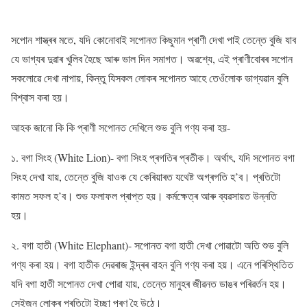
সপোন শাস্ত্ৰৰ মতে, যদি কোনোবাই সপোনত কিছুমান প্ৰাণী দেখা পাই তেন্তে বুজি যাব
যে ভাগ্যৰ দুৱাৰ খুলিব হৈছে আৰু ভাল দিন সমাগত। অৱশ্যে, এই প্ৰাণীবোৰৰ সপোন
সকলোৱে দেখা নাপায়, কিন্তু যিসকল লোকৰ সপোনত আহে তেওঁলোক ভাগ্যৱান বুলি
বিশ্বাস কৰা হয়।
আহক জানো কি কি প্ৰাণী সপোনত দেখিলে শুভ বুলি গণ্য কৰা হয়-
১. বগা সিংহ (White Lion)- বগা সিংহ প্ৰগতিৰ প্ৰতীক। অৰ্থাৎ, যদি সপোনত বগা
সিংহ দেখা যায়, তেন্তে বুজি যাওক যে কেৰিয়াৰত যথেষ্ট অগ্ৰগতি হ’ব। প্ৰতিটো
কামত সফল হ’ব। শুভ ফলাফল প্ৰাপ্ত হয়। কৰ্মক্ষেত্ৰ আৰু ব্যৱসায়ত উন্নতি
হয়।
২. বগা হাতী (White Elephant)- সপোনত বগা হাতী দেখা পোৱাটো অতি শুভ বুলি
গণ্য কৰা হয়। বগা হাতীক দেৱৰাজ ইন্দ্ৰৰ বাহন বুলি গণ্য কৰা হয়। এনে পৰিস্থিতিত
যদি বগা হাতী সপোনত দেখা পোৱা যায়, তেন্তে মানুহৰ জীৱনত ডাঙৰ পৰিৱৰ্তন হয়।
সেইজন লোকৰ প্ৰতিটো ইচ্ছা পূৰণ হৈ উঠে।