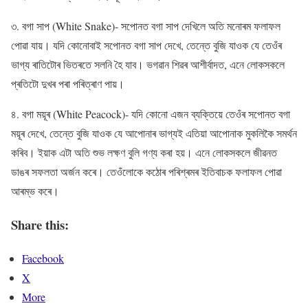
৩. বগা সাপ (White Snake)- সপোনত বগা সাপ দেখিলে অতি মনোৰম ফলাফল
পোৱা যায়। যদি কোনোবাই সপোনত বগা সাপ দেখে, তেন্তে বুজি যাওক যে তেওঁৰ
ভাগ্য ৰাতিটোৰ ভিতৰতে সলনি হৈ যাব। ভগৱান শিৱৰ আশীৰ্বাদত, এনে লোকসকলে
প্ৰতিটো দুখৰ পৰা পৰিত্ৰাণ পায়।
৪. বগা ময়ূৰ (White Peacock)- যদি কোনো এজন ব্যক্তিয়ে তেওঁৰ সপোনত বগা
ময়ূৰ দেখে, তেন্তে বুজি যাওক যে আপোনাৰ ভাগ্যই এতিয়া আপোনাক মুকলিকৈ সমৰ্থন
কৰিব। ইয়াক এটা অতি শুভ লক্ষণ বুলি গণ্য কৰা হয়। এনে লোকসকলে জীৱনত
ডাঙৰ সফলতা অৰ্জন কৰে। তেওঁলোকে কঠোৰ পৰিশ্ৰমৰ ইতিবাচক ফলাফল পোৱা
আৰম্ভ কৰে।
Share this:
Facebook
X
More