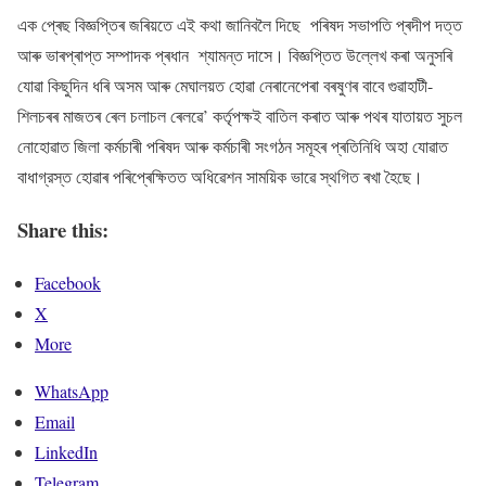
এক প্ৰেছ বিজ্ঞপ্তিৰ জৰিয়তে এই কথা জানিবলৈ দিছে পৰিষদ সভাপতি প্ৰদীপ দত্ত
আৰু ভাৰপ্ৰাপ্ত সম্পাদক প্ৰধান শ্যামন্ত দাসে। বিজ্ঞপ্তিত উল্লেখ কৰা অনুসৰি
যোৱা কিছুদিন ধৰি অসম আৰু মেঘালয়ত হোৱা নেৰানেপেৰা বৰষুণৰ বাবে গুৱাহাটী-
শিলচৰৰ মাজতৰ ৰেল চলাচল ৰেলৱে’ কৰ্তৃপক্ষই বাতিল কৰাত আৰু পথৰ যাতায়ত সুচল
নোহোৱাত জিলা কৰ্মচাৰী পৰিষদ আৰু কৰ্মচাৰী সংগঠন সমূহৰ প্ৰতিনিধি অহা যোৱাত
বাধাগ্রস্ত হোৱাৰ পৰিপ্ৰেক্ষিতত অধিৱেশন সাময়িক ভাৱে স্থগিত ৰখা হৈছে।
Share this:
Facebook
X
More
WhatsApp
Email
LinkedIn
Telegram