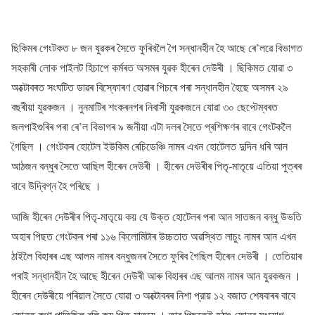
ছিকিমৰ গেংটকত ৮ জন যুৱকৰ সৈতে ফুৰিবলৈ গৈ সন্ধানহীন হৈ আছে ৰে’লৱে বিভাগত
সহকাৰী লোক পাইলট হিচাপে কৰ্মৰত অসমৰ যুৱক হীৰেন দেউৰী । ছিকিমত যোৱা ৩
অক্টোবৰত সংঘটিত ডাৱৰ বিস্ফোৰণ হোৱাৰ পিচৰে পৰা সন্ধানহীন হৈছে অসমৰ ২৯
বছৰীয়া যুৱকজন । নুনমাটিৰ শংকৰনগৰ নিবাসী যুৱকজনে যোৱা ৩০ ছেপ্টেম্বৰত
জলপাইগুৰিৰ পৰা ৰে’ল বিভাগৰ ৯ জনীয়া এটা দলৰ সৈতে প্ৰশিক্ষণৰ বাবে গেংটকলৈ
গৈছিল । গেংটকৰ হোটেল ইউকিম ৰেচিডেঞ্চি নামৰ এখন হোটেলত দুদিন ধৰি আন
আঠজন বন্ধুৰ সৈতে আছিল হীৰেন দেউৰী । হীৰেন দেউৰীৰ পিতৃ-মাতৃয়ে এতিয়া পুত্ৰৰ
বাবে উদ্বিগ্ন হৈ পৰিছে ।
আজি হীৰেন দেউৰীৰ পিতৃ-মাতৃয়ে কয় যে উক্ত হোটেলৰ পৰা আন সাতজন বন্ধু উভতি
অহাৰ পিছত গেংটকৰ পৰা ১১৬ কিলোমিটাৰ উচ্চতাত অৱস্থিত লাচুং নামৰ আন এখন
ঠাইলৈ বিহাৰৰ এছ আলম নামৰ বন্ধুজনৰ সৈতে ফুৰিব গৈছিল হীৰেন দেউৰী । তেতিয়াৰ
পৰাই সন্ধানহীন হৈ আছে হীৰেন দেউৰী আৰু বিহাৰৰ এছ আলম নামৰ আন যুৱকজন ।
হীৰেন দেউৰীয়ে পৰিয়াল সৈতে যোৱা ৩ অক্টোবৰৰ নিশা প্রায় ১২ বজাত শেষবাৰৰ বাবে
ফোনত কথা পাতিছিল বুলি কয় পিতৃ-মাতৃয়ে । তাৰ পিছতেই হঠাৎ ফোনৰ সংযোগ