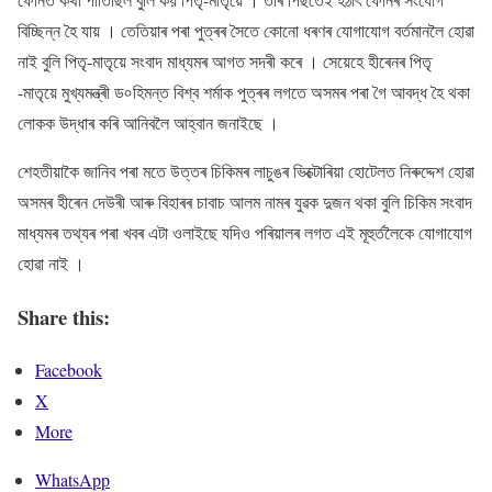
বিচ্ছিন্ন হৈ যায় । তেতিয়াৰ পৰা পুত্ৰৰ সৈতে কোনো ধৰণৰ যোগাযোগ বৰ্তমানলৈ হোৱা
নাই বুলি পিতৃ-মাতৃয়ে সংবাদ মাধ্যমৰ আগত সদৰী কৰে । সেয়েহে হীৰেনৰ পিতৃ
-মাতৃয়ে মুখ্যমন্ত্ৰী ড৹ হিমন্ত বিশ্ব শৰ্মাক পুত্ৰৰ লগতে অসমৰ পৰা গৈ আবদ্ধ হৈ থকা
লোকক উদ্ধাৰ কৰি আনিবলৈ আহ্বান জনাইছে ।
শেহতীয়াকৈ জানিব পৰা মতে উত্তৰ চিকিমৰ লাচুঙৰ ভিক্টোৰিয়া হোটেলত নিৰুদ্দেশ হোৱা
অসমৰ হীৰেন দেউৰী আৰু বিহাৰৰ চাবাচ আলম নামৰ যুৱক দুজন থকা বুলি চিকিম সংবাদ
মাধ্যমৰ তথ্যৰ পৰা খবৰ এটা ওলাইছে যদিও পৰিয়ালৰ লগত এই মূহুৰ্তলৈকে যোগাযোগ
হোৱা নাই ।
Share this:
Facebook
X
More
WhatsApp