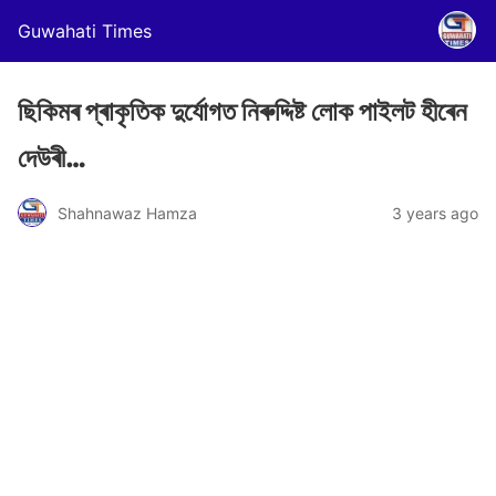
Guwahati Times
ছিকিমৰ প্ৰাকৃতিক দুৰ্যোগত নিৰুদ্দিষ্ট লোক পাইলট হীৰেন
দেউৰী…
Shahnawaz Hamza
3 years ago