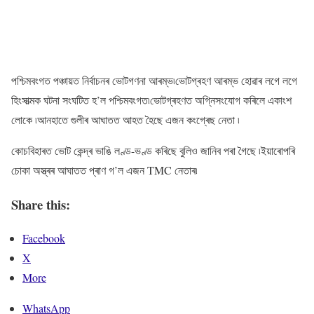
পশ্চিমবংগত পঞ্চায়ত নিৰ্বাচনৰ ভোটগণনা আৰম্ভ৷ভোটগ্ৰহণ আৰম্ভ হোৱাৰ লগে লগে
হিংসাত্মক ঘটনা সংঘটিত হ’ল পশ্চিমবংগত৷ভোটগ্ৰহণত অগ্নিসংযোগ কৰিলে একাংশ
লোকে ৷আনহাতে গুলীৰ আঘাতত আহত হৈছে এজন কংগ্ৰেছ নেতা ৷
কোচবিহাৰত ভোট কেন্দ্ৰ ভাঙি লণ্ড-ভণ্ড কৰিছে বুলিও জানিব পৰা গৈছে ৷ইয়াৰোপৰি
চোকা অস্ত্ৰৰ আঘাতত প্ৰাণ গ’ল এজন TMC নেতাৰ৷
Share this:
Facebook
X
More
WhatsApp