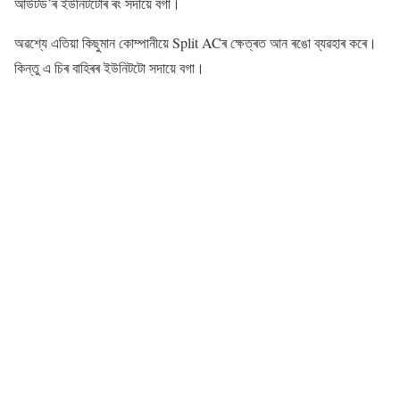
আউটড’ৰ ইউনিটটোৰ ৰং সদায়ে বগা।
অৱশ্যে এতিয়া কিছুমান কোম্পানীয়ে Split ACৰ ক্ষেত্ৰত আন ৰঙো ব্যৱহাৰ কৰে।
কিন্তু এ চিৰ বাহিৰৰ ইউনিটটো সদায়ে বগা।