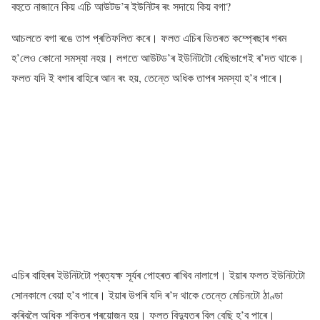
বহুতে নাজানে কিয় এচি আউটড’ৰ ইউনিটৰ ৰং সদায়ে কিয় বগা?
আচলতে বগা ৰঙে তাপ প্ৰতিফলিত কৰে। ফলত এচিৰ ভিতৰত কম্প্ৰেছাৰ গৰম
হ’লেও কোনো সমস্যা নহয়। লগতে আউটড’ৰ ইউনিটটো বেছিভাগেই ৰ’দত থাকে।
ফলত যদি ই বগাৰ বাহিৰে আন ৰং হয়, তেন্তে অধিক তাপৰ সমস্যা হ’ব পাৰে।
এচিৰ বাহিৰৰ ইউনিটটো প্ৰত্যক্ষ সূৰ্যৰ পোহৰত ৰাখিব নালাগে। ইয়াৰ ফলত ইউনিটটো
সোনকালে বেয়া হ’ব পাৰে। ইয়াৰ উপৰি যদি ৰ’দ থাকে তেন্তে মেচিনটো ঠাণ্ডা
কৰিবলৈ অধিক শক্তিৰ প্ৰয়োজন হয়। ফলত বিদ্যুতৰ বিল বেছি হ’ব পাৰে।