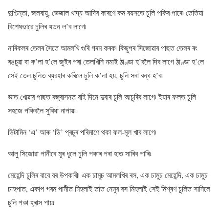
দুশ্চিন্তা, জলবায়ু, ভেজাল খাদ্য আদিৰ কাৰণে কম বয়সতে চুলি পকিব পাৰে৷ তেতিয়া
বিশেষভাৱে চুলিৰ যতন ল’ব লাগে৷
নাৰিকলৰ তেলৰ সৈতে আমলখি গুৰি গৰম কৰক৷ কিছুপৰ সিজোৱাৰ পাছত তেলৰ ৰং
ৰঙচুৱা বা ক’লা হ’লে জুইৰ পৰা তেলখিনি নমাই ঠাণ্ডা হ’বলৈ দিব লাগে ঠাণ্ডা হ’লে
সেই তেল চুলিত ব্যৱহাৰ কৰিলে চুলি ক’লা হয়, চুলি সৰা বন্ধ হ’ব৷
ভাত খোৱাৰ পাছত বজ্ৰাসনত বহি দিনে দুবাৰ চুলি আচুৰিব লাগে৷ ইয়াৰ ফলত চুলি
সহজে পকিবলৈ সুবিধা নাপায়৷
ভিটামিন ‘এ’ আৰু ‘ডি’ প্ৰচুৰ পৰিমাণে থকা ফল-মূল খাব লাগে৷
আলু সিজোৱা পানীৰে মূৰ ধূলে চুলি পকাৰ পৰা হাত সাৰিব পাৰি৷
মেহেন্দি চুলিৰ বাবে বৰ উপকাৰী৷ এক চামুচ আমলখিৰ ৰস, এক চামুচ মেহেন্দি, এক চামুচ
চাহপাত, একাপ গৰম পানীত মিহলাই তাত নেমুৰ ৰস মিহলাই সেই মিশ্ৰণ চুলিত সানিলে
চুলি পকা হ্ৰাস পায়৷