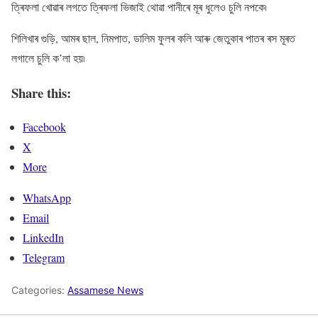
ত্ৰিফলা খোৱাৰ লগতে ত্ৰিফলা ভিজাই থোৱা পানীৰে মূৰ ধুলেও চুলি নপকে৷
শিলিখাৰ গুড়ি, আমৰ ছাল, নিমপাত, ডালিম ফুলৰ কলি আৰু জেতুকাৰ পাতৰ ৰস মূৰত
লগালে চুলি ক’লা হয়৷
Share this:
Facebook
X
More
WhatsApp
Email
LinkedIn
Telegram
Categories:
Assamese News