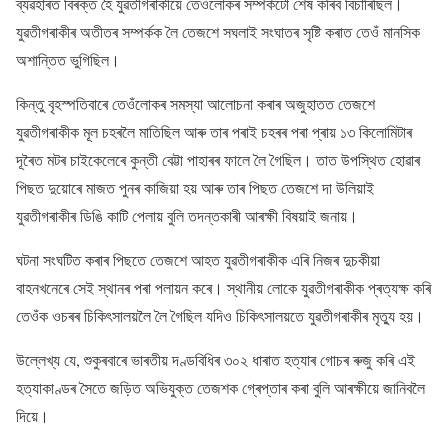
ব্যৱহাৰত বিৰক্ত হৈ যুৱতীগৰাকীয়ে তেওঁলোকৰ সম্পৰ্কটো শেষ কৰিব বিচাৰিছিল।
যুৱতীগৰাকীৰ অতীতৰ সম্পৰ্কক লৈ তেজশে সঘলাই সংঘাতৰ সৃষ্টি কৰাত তেওঁ মানসিক
অশান্তিত ভুগিছিল।
কিন্তু বৃহস্পতিবাৰে তেওঁলোকৰ সমস্যা আলোচনা কৰাৰ অজুহাতত তেজশে
যুৱতীগৰাকীক মূল চহৰলৈ মাতিছিল আৰু তাৰ পৰাই চহৰৰ পৰা প্ৰায় ১৩ কিলোমিটাৰ
দূৰৈত মটৰ চাইকেলেৰে কুন্তী বেট্টা পাহাৰৰ ফালে লৈ গৈছিল। তাত উপস্থিত হোৱাৰ
পিছত দুয়োৰে মাজত পুনৰ কাজিয়া হয় আৰু তাৰ পিছত তেজশে দা উলিয়াই
যুৱতীগৰাকীৰ ডিঙি কাটি পেলায় বুলি তদন্তকাৰী আৰক্ষী বিষয়াই জনায়।
ঘটনা সংঘটিত কৰাৰ পিছতে তেজশে আহত যুৱতীগৰাকীক এৰি নিজৰ দুচকীয়া
বাহনখনেৰে সেই স্থানৰ পৰা পলায়ন কৰে। স্থানীয় লোকে যুৱতীগৰাকীক প্ৰত্যক্ষ কৰি
তেওঁক ওচৰৰ চিকিৎসালয়লৈ লৈ গৈছিল যদিও চিকিৎসালয়তে যুৱতীগৰাকীৰ মৃত্যু হয়।
উল্লেখ্য যে, শুকুৰবাৰে ভাৰতীয় দণ্ডবিধিৰ ৩০২ ধাৰাত হত্যাৰ গোচৰ ৰুজু কৰি এই
হত্যাকাণ্ডৰ সৈতে জড়িত অভিযুক্ত তেজশক গ্ৰেপ্তাৰ কৰা বুলি আৰক্ষীয়ে জানিবলৈ
দিয়ে।