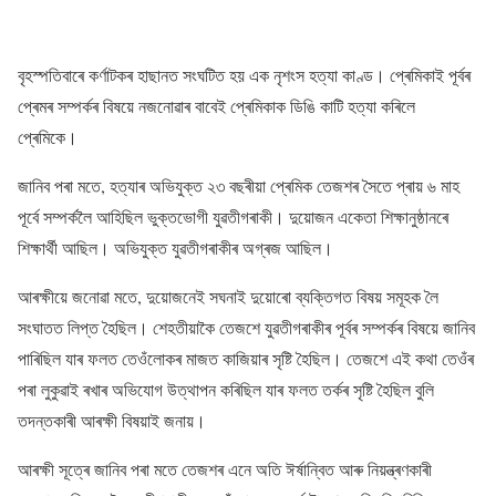
বৃহস্পতিবাৰে কৰ্ণাটকৰ হাছানত সংঘটিত হয় এক নৃশংস হত্যা কাণ্ড। প্ৰেমিকাই পূৰ্বৰ
প্ৰেমৰ সম্পৰ্কৰ বিষয়ে নজনোৱাৰ বাবেই প্ৰেমিকাক ডিঙি কাটি হত্যা কৰিলে
প্ৰেমিকে।
জানিব পৰা মতে, হত্যাৰ অভিযুক্ত ২৩ বছৰীয়া প্ৰেমিক তেজশৰ সৈতে প্ৰায় ৬ মাহ
পূৰ্বে সম্পৰ্কলৈ আহিছিল ভুক্তভোগী যুৱতীগৰাকী। দুয়োজন একেতা শিক্ষানুষ্ঠানৰে
শিক্ষাৰ্থী আছিল। অভিযুক্ত যুৱতীগৰাকীৰ অগ্ৰজ আছিল।
আৰক্ষীয়ে জনোৱা মতে, দুয়োজনেই সঘনাই দুয়োৰো ব্যক্তিগত বিষয় সমূহক লৈ
সংঘাতত লিপ্ত হৈছিল। শেহতীয়াকৈ তেজশে যুৱতীগৰাকীৰ পূৰ্বৰ সম্পৰ্কৰ বিষয়ে জানিব
পাৰিছিল যাৰ ফলত তেওঁলোকৰ মাজত কাজিয়াৰ সৃষ্টি হৈছিল। তেজশে এই কথা তেওঁৰ
পৰা লুকুৱাই ৰখাৰ অভিযোগ উত্থাপন কৰিছিল যাৰ ফলত তৰ্কৰ সৃষ্টি হৈছিল বুলি
তদন্তকাৰী আৰক্ষী বিষয়াই জনায়।
আৰক্ষী সূত্ৰে জানিব পৰা মতে তেজশৰ এনে অতি ঈৰ্ষান্বিত আৰু নিয়ন্ত্ৰণকাৰী