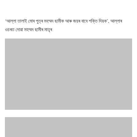
‘আল্লা তালাই মোৰ পুত্ৰ মহম্মদ ছামীক আৰু জয়ৰ বাবে শক্তি দিয়ক’, আল্লাৰ
ওচৰত দোৱা মহম্মদ ছামীৰ মাতৃৰ