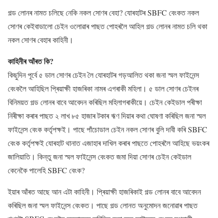
গল্ড লোনৰ নামত চলিছে নেকি নকল সোণৰ বেহা? যোৰহাটৰ SBFC বেংকত নকল
সোণৰ কেইবাডালো চেইন ওলোৱাৰ পাছত পোহৰলৈ আহিল গল্ড লোনৰ নামত চলি থকা
নকল সোণৰ বেহাৰ কাহিনী।
কাহিনীৰ আঁৰত কি?
কিছুদিন পূৰ্বে ৫ ডাল সোণৰ চেইন লৈ যোৰহাটৰ গড়আলিত থকা জনা স্মল ফাইনেন্স
বেংকলৈ আহিছিল প্ৰিয়াক্ষী হাজৰিকা নামৰ এগৰাকী মহিলা। ৫ ডাল সোণৰ চেইনৰ
বিনিময়ত গল্ড লোনৰ বাবে আবেদন কৰিছিল মহিলাগৰাকীয়ে। চেইন কেইডাল পৰীক্ষা
নিৰীক্ষা কৰাৰ পাছত ২ লাখ ৮৫ হাজাৰ টকাৰ ঋণ দিয়াৰ কথা ঘোষণা কৰিছিল জনা স্মল
ফাইনেন্স বেংক কৰ্তৃপক্ষই। পাছে পাঁচোডাল চেইন নকল সোণৰ বুলি দাবী কৰি SBFC
বেংক কৰ্তৃপক্ষই যোৰহাট থানাত এজাহাৰ দাখিল কৰাৰ পাছতে পোহৰলৈ আহিছে ভয়ংকৰ
জালিয়াতি। কিন্তু জনা স্মল ফাইনেন্স বেংকত জমা দিয়া সোণৰ চেইন কেইডাল
কেনেকৈ পালেহি SBFC বেংক?
ইয়াৰ আঁৰত আছে আন এটা কাহিনী। প্ৰিয়াক্ষী হাজৰিকাই গল্ড লোনৰ বাবে আবেদন
কৰিছিল জনা স্মল ফাইনেন্স বেংকত। পাছে গল্ড লোনত অনুমোদন জনোৱাৰ পাছত