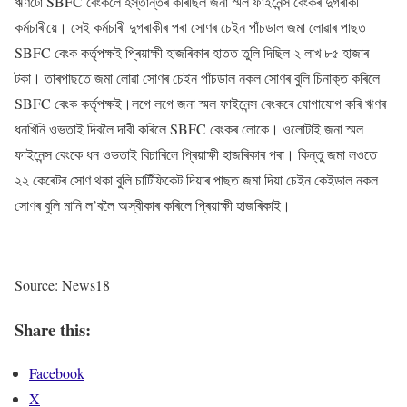
ঋণটো SBFC বেংকলৈ হস্তান্তৰ কৰিছিল জনা স্মল ফাইনেন্স বেংকৰ দুগৰাকী
কৰ্মচাৰীয়ে। সেই কৰ্মচাৰী দুগৰাকীৰ পৰা সোণৰ চেইন পাঁচডাল জমা লোৱাৰ পাছত
SBFC বেংক কৰ্তৃপক্ষই প্ৰিয়াক্ষী হাজৰিকাৰ হাতত তুলি দিছিল ২ লাখ ৮৫ হাজাৰ
টকা। তাৰপাছতে জমা লোৱা সোণৰ চেইন পাঁচডাল নকল সোণৰ বুলি চিনাক্ত কৰিলে
SBFC বেংক কৰ্তৃপক্ষই।লগে লগে জনা স্মল ফাইনেন্স বেংকৰে যোগাযোগ কৰি ঋণৰ
ধনখিনি ওভতাই দিবলৈ দাবী কৰিলে SBFC বেংকৰ লোকে। ওলোটাই জনা স্মল
ফাইনেন্স বেংকে ধন ওভতাই বিচাৰিলে প্ৰিয়াক্ষী হাজৰিকাৰ পৰা। কিন্তু জমা লওতে
২২ কেৰেটৰ সোণ থকা বুলি চাৰ্টিফিকেট দিয়াৰ পাছত জমা দিয়া চেইন কেইডাল নকল
সোণৰ বুলি মানি ল’বলৈ অস্বীকাৰ কৰিলে প্ৰিয়াক্ষী হাজৰিকাই।
Source: News18
Share this:
Facebook
X