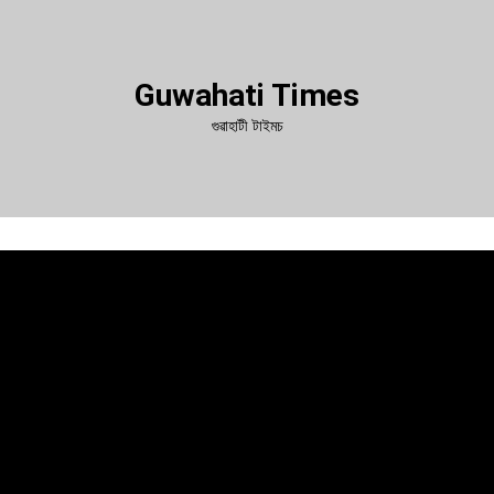
Guwahati Times
গুৱাহাটী টাইমচ