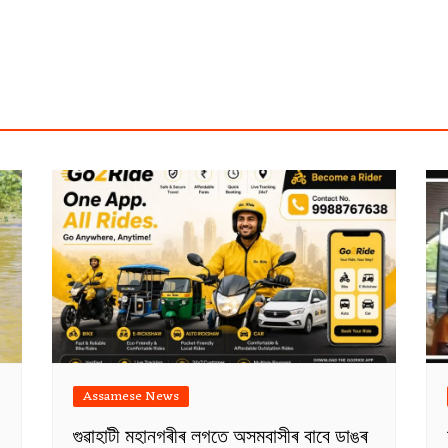
Assamese News
গুৱাহাটী মহানগৰীৰ লগতে অসমবাসীৰ বাবে ডাঙৰ