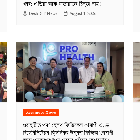
খবৰ: এতিয়া আৰু যাতায়াতৰ চিন্তা নাই!
Desk GT News
August 1, 2026
Assamese News
গুৱাহাটীত প্ৰ’ হেল্থ ফিজিকেল থেৰাপী এণ্ড
ৰিহেবিলিটেচন ক্লিনিকৰ উন্নত ফিজিঅ’থেৰাপী
আৰু পুনৰসংস্থাপন সেৱাৰ পৰিসৰ সম্প্ৰসাৰণ