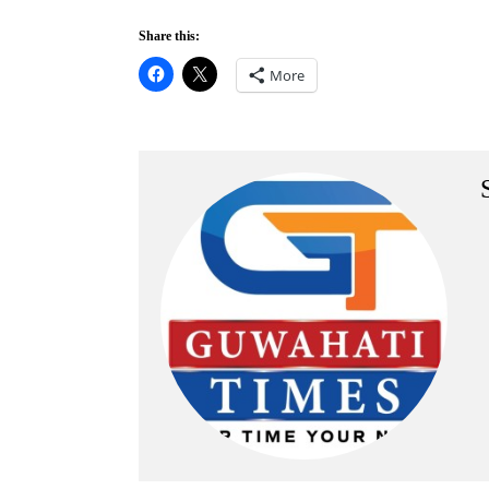
Share this:
More