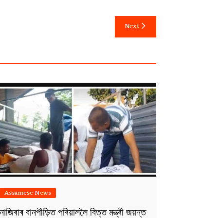
Next
Assamese News
নাজিৰাৰ বানপীড়িত পৰিয়াললৈ বিত্ত মন্ত্ৰী জয়ন্ত