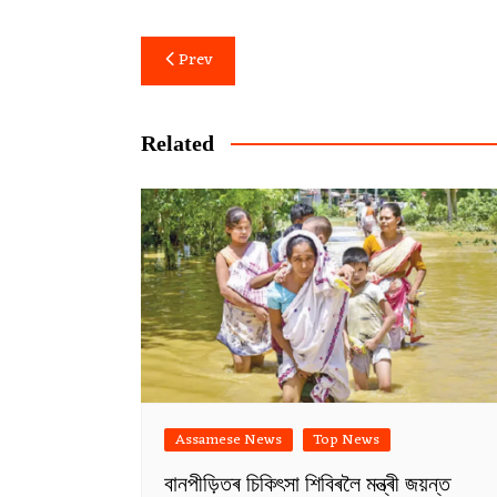
Post
Prev
navigation
Related
Assamese News
Top News
বানপীড়িতৰ চিকিৎসা শিবিৰলৈ মন্ত্ৰী জয়ন্ত