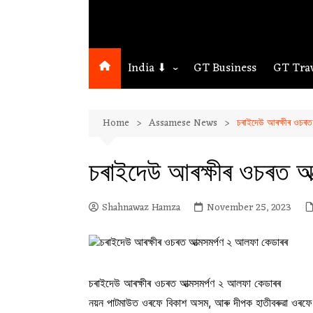
India ⬇
GT Business
GT Tra
Northeast
Home
Assamese News
চৰাইদেউ আৰক্ষীৰ ওচৰত
Assam
Guwahati
চৰাইদেউ আৰক্ষীৰ ওচৰত আ
Shahnawaz Hamza
November 25, 2023
চৰাইদেউ আৰক্ষীৰ ওচৰত আত্মসমৰ্পণ ২ আলফা কেডাৰৰ
নয়ন পাটমাউত ওৰফে বিকাশ অসম, আৰু দীপক হাতীবৰুৱা ওৰফে 