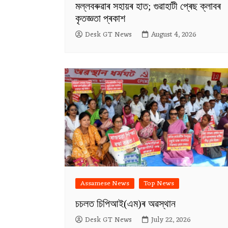
মল্লবৰুৱাৰ সহায়ৰ হাত; গুৱাহাটী প্ৰেছ ক্লাবৰ
কৃতজ্ঞতা প্ৰকাশ
Desk GT News
August 4, 2026
Assamese News
Top News
চচলত চিপিআই(এম)ৰ অৱস্থান
Desk GT News
July 22, 2026