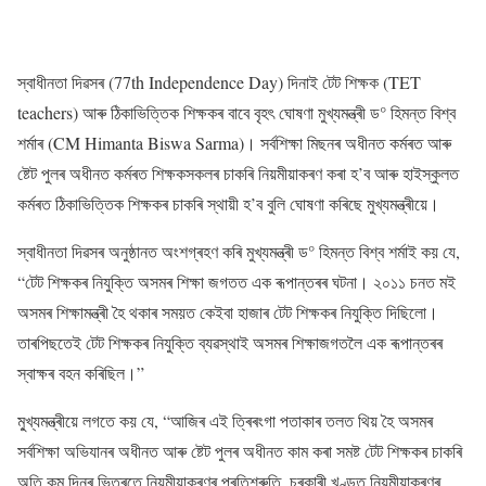
স্বাধীনতা দিৱসৰ (77th Independence Day) দিনাই টেট শিক্ষক (TET
teachers) আৰু ঠিকাভিত্তিক শিক্ষকৰ বাবে বৃহৎ ঘোষণা মুখ্যমন্ত্ৰী ড° হিমন্ত বিশ্ব
শৰ্মাৰ (CM Himanta Biswa Sarma)। সৰ্বশিক্ষা মিছনৰ অধীনত কৰ্মৰত আৰু
ষ্টেট পুলৰ অধীনত কৰ্মৰত শিক্ষকসকলৰ চাকৰি নিয়মীয়াকৰণ কৰা হ’ব আৰু হাইস্কুলত
কৰ্মৰত ঠিকাভিত্তিক শিক্ষকৰ চাকৰি স্থায়ী হ’ব বুলি ঘোষণা কৰিছে মুখ্যমন্ত্ৰীয়ে।
স্বাধীনতা দিৱসৰ অনুষ্ঠানত অংশগ্ৰহণ কৰি মুখ্যমন্ত্ৰী ড° হিমন্ত বিশ্ব শৰ্মাই কয় যে,
“টেট শিক্ষকৰ নিযুক্তি অসমৰ শিক্ষা জগতত এক ৰূপান্তৰৰ ঘটনা। ২০১১ চনত মই
অসমৰ শিক্ষামন্ত্ৰী হৈ থকাৰ সময়ত কেইবা হাজাৰ টেট শিক্ষকৰ নিযুক্তি দিছিলো।
তাৰপিছতেই টেট শিক্ষকৰ নিযুক্তি ব্যৱস্থাই অসমৰ শিক্ষাজগতলৈ এক ৰূপান্তৰৰ
স্বাক্ষৰ বহন কৰিছিল।”
মু্খ্যমন্ত্ৰীয়ে লগতে কয় যে, “আজিৰ এই ত্ৰিৰংগা পতাকাৰ তলত থিয় হৈ অসমৰ
সৰ্বশিক্ষা অভিযানৰ অধীনত আৰু ষ্টেট পুলৰ অধীনত কাম কৰা সমষ্ট টেট শিক্ষকৰ চাকৰি
অতি কম দিনৰ ভিতৰতে নিয়মীয়াকৰণৰ প্ৰতিশ্ৰুতি, চৰকাৰী খণ্ডত নিয়মীয়াকৰণৰ