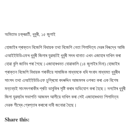
অমিতাভ চক্ৰৱৰ্তী, ধুবুৰী, ১৫ জুলাই
হোজাইৰ প্ৰাক্তন বিজেপি বিধায়ক তথা বিজেপি নেতা শিলাদিত্য দেৱৰ বিৰূদ্ধে আজি
এআইইউডিএফৰ ধুবুৰী জিলাৰ যুৱমৰ্চাই ধুবুৰী সদৰ থানাত এখন এজাহাৰ দাখিল কৰা
হোৱা বুলি জানিব পৰা গৈছে।এজাহাৰখনত যোৱাকালি (১৪ জুলাইৰ দিনা) হোজাইৰ
প্ৰাক্তন বিজেপি বিধায়ক গৰাকীয়ে সামাজিক মাধ্যমকে ধৰি সংবাদ মাধ্যমত ধুবুৰীৰ
সাংসদ তথা এআইইউডিএফ চুপ্ৰিমো বদৰুদ্দিন আজমলৰ ওপৰত কৰা এক বিশেষ
মন্তব্যই সাংসদগৰাকীৰ প্ৰতি ভাবুকিৰ সৃষ্টি কৰাৰ অভিযোগ কৰা হৈছে। দলটোৰ ধুবুৰী
জিলা যুৱমৰ্চাৰ সভাপতি আজমল আলীয়ে দাখিল কৰা সেই এজাহাৰখনত শিলাদিত্য
দেৱক শীঘ্ৰে গ্ৰেপ্তাৰ কৰাৰো দাবী জনোৱা হৈছে।
Share this: