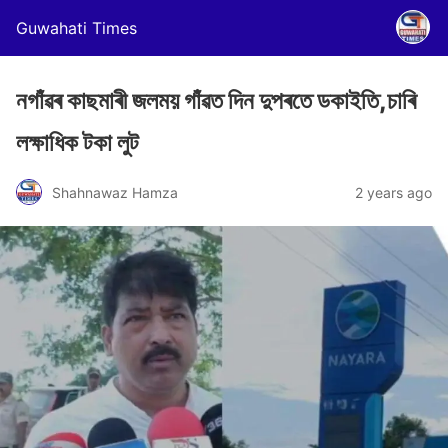
Guwahati Times
নগাঁৱৰ কাছমাৰী জলময় গাঁৱত দিন দুপৰতে ডকাইতি,চাৰি
লক্ষাধিক টকা লুট
Shahnawaz Hamza
2 years ago