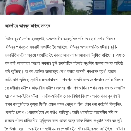
আৰক্ষীয়ে আৰম্ভ কৰিছে তদন্ত
নিউজ ব্যুৰ’,নগাঁও,২৩জুলাই :–অপৰাধীৰ ৰম্যভূমিত পৰিণত হোৱা নগাঁও জিলাৰ
বিভিন্ন প্ৰান্তত সঘনাই সংঘটিত হৈ আহিছে বিভিন্ন অপৰাধজনিত ঘটনা। চুৰি-
ডকাইতিৰ ঘটনা প্ৰায়ে সংঘটিত হৈ থকাত সাধাৰণ জনসাধাৰণ বিবুধিত পৰিছে । এফালে
বানপানী,আনফালে আকৌ সঘনাই চুৰি-ডকাইতিৰ ঘটনাই স্থানীয় জনসাধাৰণক অতিষ্ঠ
কৰি তুলিছে। অপৰাধজনিত ঘটনাসমূহ ৰোধ কৰাত আৰক্ষী প্ৰশাসন ব্যৰ্থ হোৱাৰ
অভিযোগ তুলিছে স্থানীয় জনসাধাৰণে। প্ৰাপ্ত বাতৰি মতে মংগলবাৰে নগাঁও জিলাৰ
বেবেজীয়াৰ সমীপৰ কাছমাৰীৰ সমীপৰ জলময় গাঁও পথত দিনৰ প্ৰায় এক বজাত সংঘটিত
হয় এক ডকাইতিৰ ঘটনা। নগাঁও-মৰিগাঁও লোক নিৰ্মাণ বিভাগৰ পথত থকা কৃষ্ণমণি
নাথৰ বাৰপূজীয়াত কৃষ্ণা ফিলিং ষ্টেচন নামৰ পেট্ৰ’ল ডিপ’টোৰ পৰা কৰ্মচাৰী বিশ্বজিৎ
ডেকাই ৪লাখ ১২হাজাৰ টকা লৈ নগাঁও অভিমুখে আহি থাকোঁতে কাছমাৰীৰ সমীপৰ
জলময় গাঁৱত চাৰিজনীয়া দুৰ্বৃত্তৰ দলে চোকা অস্ত্ৰ আৰু পিষ্টল দেখুৱাই নগদ ধন লুটি
লৈ উধাও হয় । ডকাইতৰ দলটো নম্বৰ প্লেটবিহীন মটৰ চাইকেলত আহিছিল। ঘটনাৰ