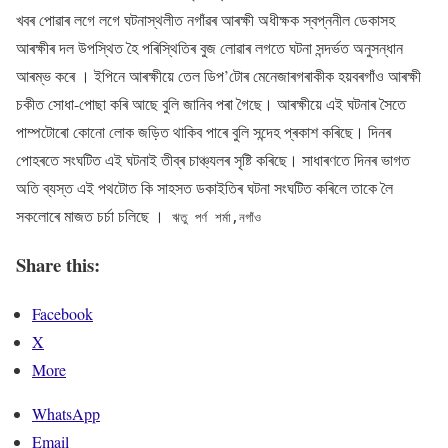
খবৰ পোৱাৰ লগে লগে ঘটনাস্থলীত নগাঁৱৰ আৰক্ষী অধীক্ষক স্বপ্ননীল ডেকাসহ
আৰক্ষীৰ দল উপস্থিত হৈ পৰিস্থিতিৰ বুজ লোৱাৰ লগতে ঘটনা সন্দৰ্ভত অনুসন্ধান
আৰম্ভ কৰে । ইপিনে আৰক্ষীয়ে তেল ডিপ’টোৰ মেনেজাৰগৰাকীক হয়বৰগাঁও আৰক্ষী
চকীত সোধা-পোছা কৰি আছে বুলি জানিব পৰা গৈছে। আৰক্ষীয়ে এই ঘটনাৰ সৈতে
পাম্পটোৰো কোনো লোক জড়িত থাকিব পাৰে বুলি সন্দেহ প্ৰকাশ কৰিছে। দিনৰ
পোহৰতে সংঘটিত এই ঘটনাই তীব্ৰ চাঞ্চ্যলৰ সৃষ্টি কৰিছে। সাধাৰণতে দিনৰ ভাগত
অতি ব্যস্ত এই পথটোত কি সাহসত ডকাইতিৰ ঘটনা সংঘটিত কৰিলে তাকে লৈ
সকলোৰে মাজত চৰ্চা চলিছে ।
ঋতু পৰ্ণ শৰ্মা,নগাঁও
Share this:
Facebook
X
More
WhatsApp
Email