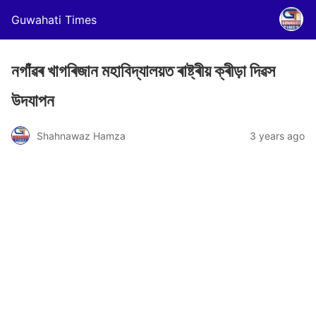
Guwahati Times
নগাঁৱৰ খাগৰিজান মহাবিদ্যালয়ত ৰাষ্ট্ৰীয় ক্ৰীড়া দিৱস
উদযাপন
Shahnawaz Hamza
3 years ago