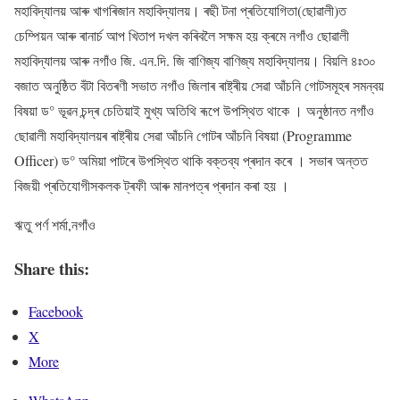
মহাবিদ্যালয় আৰু খাগৰিজান মহাবিদ্যালয়। ৰছী টনা প্ৰতিযোগিতা(ছোৱালী)ত
চেম্পিয়ন আৰু ৰানাৰ্চ আপ খিতাপ দখল কৰিবলৈ সক্ষম হয় ক্ৰমে নগাঁও ছোৱালী
মহাবিদ্যালয় আৰু নগাঁও জি. এন.দি. জি বাণিজ্য বাণিজ্য মহাবিদ্যালয়। বিয়লি ৪ঃ৩০
বজাত অনুষ্ঠিত বঁটা বিতৰণী সভাত নগাঁও জিলাৰ ৰাষ্ট্ৰীয় সেৱা আঁচনি গোটসমূহৰ সমন্বয়
বিষয়া ড° ভূৱন চন্দ্ৰ চেতিয়াই মুখ্য অতিথি ৰূপে উপস্থিত থাকে । অনুষ্ঠানত নগাঁও
ছোৱালী মহাবিদ্যালয়ৰ ৰাষ্ট্ৰীয় সেৱা আঁচনি গোটৰ আঁচনি বিষয়া (Programme
Officer) ড° অমিয়া পাটৰে উপস্থিত থাকি বক্তব্য প্ৰদান কৰে । সভাৰ অন্তত
বিজয়ী প্ৰতিযোগীসকলক ট্ৰফী আৰু মানপত্ৰ প্ৰদান কৰা হয় ।
ঋতু পৰ্ণ শৰ্মা,নগাঁও
Share this:
Facebook
X
More