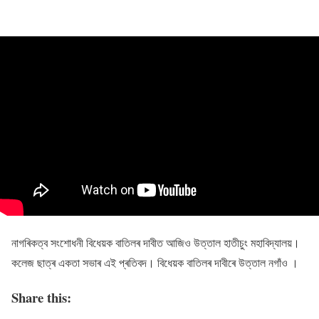
নাগৰিকত্ব সংশোধনী বিধেয়ক বাতিলৰ দাবীত আজিও উত্তাল হাতীচুং মহাবিদ্যালয়।
কলেজ ছাত্ৰ একতা সভাৰ এই প্ৰতিবদ। বিধেয়ক বাতিলৰ দাবীৰে উত্তাল নগাঁও ।
Share this: