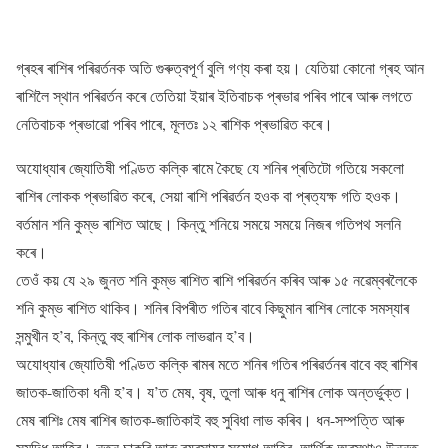
গ্ৰহৰ ৰাশিৰ পৰিৱৰ্তনক অতি গুৰুত্বপূৰ্ণ বুলি গণ্য কৰা হয়। যেতিয়া কোনো গ্ৰহ আন
ৰাশিলৈ স্থান পৰিৱৰ্তন কৰে তেতিয়া ইয়াৰ ইতিবাচক প্ৰভাৱ পৰিব পাৰে আৰু লগতে
নেতিবাচক প্ৰভাৱো পৰিব পাৰে, মূলতঃ ১২ ৰাশিক প্ৰভাৱিত কৰে।
অযোধ্যাৰ জ্যোতিষী পণ্ডিত কল্কি ৰামে কৈছে যে শনিৰ প্ৰতিটো গতিয়ে সকলো
ৰাশিৰ লোকক প্ৰভাৱিত কৰে, সেয়া ৰাশি পৰিৱৰ্তন হওক বা প্ৰত্যক্ষ গতি হওক।
বৰ্তমান শনি কুম্ভ ৰাশিত আছে। কিন্তু শনিয়ে সময়ে সময়ে নিজৰ গতিপথ সলনি
কৰে।
তেওঁ কয় যে ২৯ জুনত শনি কুম্ভ ৰাশিত ৰাশি পৰিৱৰ্তন কৰিব আৰু ১৫ নৱেম্বৰলৈকে
শনি কুম্ভ ৰাশিত থাকিব। শনিৰ বিপৰীত গতিৰ বাবে কিছুমান ৰাশিৰ লোকে সমস্যাৰ
সন্মুখীন হ’ব, কিন্তু বহু ৰাশিৰ লোক লাভৱান হ’ব।
অযোধ্যাৰ জ্যোতিষী পণ্ডিত কল্কি ৰামৰ মতে শনিৰ গতিৰ পৰিৱৰ্তনৰ বাবে বহু ৰাশিৰ
জাতক-জাতিকা ধনী হ’ব। য’ত মেষ, বৃষ, তুলা আৰু ধনু ৰাশিৰ লোক অন্তৰ্ভুক্ত।
মেষ ৰাশিঃ মেষ ৰাশিৰ জাতক-জাতিকাই বহু সুবিধা লাভ কৰিব। ধন-সম্পত্তি আৰু
সমৃদ্ধি আহিব। নতুন চাকৰি আৰু ব্যৱসায়ৰ সুযোগ আহিব, আৰ্থিক অৱস্থাও উন্নত