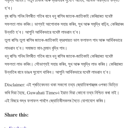
হ’ব।
বৃষ ৰাশিঃ শনিৰ বিপৰীত গতিৰ বাবে ধনু ৰাশিৰ জাতক-জাতিকাই কেৰিয়াৰত যথেষ্ট
সফলতা লাভ কৰিব। ভাগ্যই আপোনাক সহায় কৰিব, সুখ আৰু সমৃদ্ধি বাঢ়িব, কেৰিয়াৰৰ
উন্নতি হ’ব। আপুনি আৰ্থিকভাৱে যথেষ্ট লাভৱান হ’ব।
তুলা ৰাশিঃ তুলা ৰাশিৰ জাতক-জাতিকাই ব্যৱসায়ত ভাল ফলাফল পাব আৰু আৰ্থিকভাৱে
লাভৱান হ’ব। সমাজত মান-সন্মান বৃদ্ধি পাব।
ধনু ৰাশিঃ শনিৰ বিপৰীত গতিৰ বাবে ধনু ৰাশিৰ জাতক-জাতিকাই কেৰিয়াৰত যথেষ্ট
সফলতা লাভ কৰিব। সৌভাগ্যই সহায় কৰিব, সুখ আৰু সমৃদ্ধি লাভ কৰিব। কেৰিয়াৰত
উন্নতিৰ বাবে ডাঙৰ সুযোগ থাকিব। আপুনি আৰ্থিকভাৱে যথেষ্ট লাভৱান হ’ব।
Disclaimer: এই প্ৰতিবেদনত থকা সকলো তথ্য জ্যোতিষশাস্ত্ৰৰ ওপৰত ভিত্তি
কৰি দিয়া হৈছে, Guwahati Timesএ ইয়াত দিয়া কোনো তথ্য নিশ্চিত কৰা নাই।
এই বিষয়ে শুদ্ধ ফলাফল পাবলৈ জ্যোতিষীসকলৰ সৈতে যোগাযোগ কৰিব।
Share this: