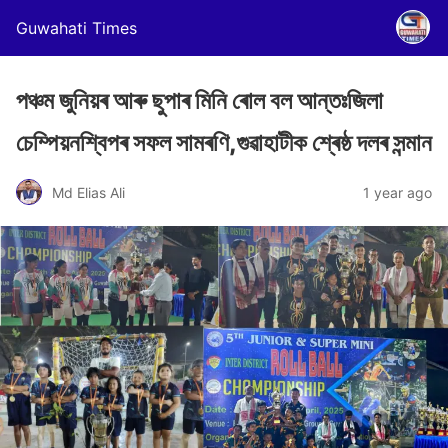
Guwahati Times
পঞ্চম জুনিয়ৰ আৰু ছুপাৰ মিনি ৰোল বল আন্তঃজিলা
চেম্পিয়নশ্বিপৰ সফল সামৰণি,গুৱাহাটীক শ্ৰেষ্ঠ দলৰ সন্মান
Md Elias Ali
1 year ago