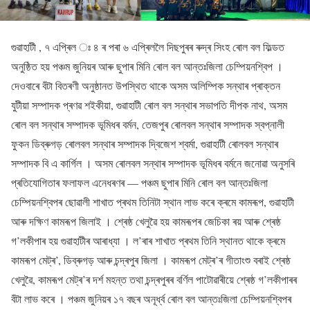
গুৱাহাটী , ৭ এপ্ৰিল ঃ ৪ ৰ পৰা ৬ এপ্ৰিললৈ দিছপুৰৰ ৰুদ্ৰ সিংহ ৰোল বল ফিল্ডত
অনুষ্ঠিত হয় পঞ্চম জুনিয়ৰ আৰু ছুপাৰ মিনি ৰোল বল আন্তঃজিলা চেম্পিয়নশ্বিপ ।
দেওবাৰে বঁটা বিতৰণী অনুষ্ঠানত উপস্থিত থাকে অসম অলিম্পিক সন্থাৰ প্ৰাক্তন
যুটীয়া সম্পাদক প্ৰণৱ শ‌ইকীয়া, গুৱাহাটী ৰোল বল সন্থাৰ সভাপতি দীপক নাথ, অসম
ৰোল বল সন্থাৰ সম্পাদক ভূমিধৰ বৰ্মন, তেজপুৰ ৰোলবল সন্থাৰ সম্পাদক স্বপ্নালী
ফুকন ডিব্ৰুগড় ৰোলবল সন্থাৰ সম্পাদক দ্বিজেশ শ্বৰ্মা, গুৱাহাটী ৰোলবল সন্থাৰ
সম্পাদক বি এ কাৰ্গিল । অসম ৰোলবল সন্থাৰ সম্পাদক ভূমিধৰ বৰ্মনে জনোৱা অনুসৰি
প্ৰতিযোগিতাৰ ফলাফল এনেধৰণৰ — পঞ্চম ছুপাৰ মিনি ৰোল বল আন্তঃজিলা
চেম্পিয়নশ্বিপৰ ছোৱালী শাখাত প্ৰথম তিনিটা স্থান লাভ কৰে ক্ৰমে কামৰূপ, গুৱাহাটী
আৰু দক্ষিণ কামৰূপ জিলাই । শ্ৰেষ্ঠ খেলুৱৈ হয় কামৰূপৰ জেচিকা ৰয় আৰু শ্ৰেষ্ঠ
গ’লকীপাৰ হয় গুৱাহাটীৰ আৰাধ্যা । ল’ৰাৰ শাখাত প্ৰথম তিনি স্থানত থাকে ক্ৰমে
কামৰূপ মেট্ৰ’, ডিব্ৰুগড় আৰু চন্দ্ৰপুৰ জিলা । কামৰূপ মেট্ৰ’ৰ গীতাংশু বৰাই শ্ৰেষ্ঠ
খেলুৱৈ, কামৰূপ মেট্ৰ’ৰ দৰ্শ মহন্ত তথা চন্দ্ৰপুৰৰ বৰ্ণিল পাটোৱাৰীয়ে শ্ৰেষ্ঠ গ’লকীপাৰৰ
বঁটা লাভ কৰে । পঞ্চম জুনিয়ৰ ১৭ বছৰ অনূৰ্ধ্ব ৰোল বল আন্তঃজিলা চেম্পিয়নশ্বিপৰ