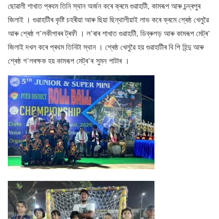
ছোৱালী শাখাত প্ৰথম তিনি স্থান অৰ্জন কৰে ক্ৰমে গুৱাহাটী, কামৰূপ আৰু চন্দ্ৰপুৰ
জিলাই । গুৱাহাটীৰ কৃষ্টি চহৰীয়া আৰু ছিয়া ছিন্থালীয়াই লাভ কৰে ক্ৰমে শ্ৰেষ্ঠ খেলুৱৈ
আৰু শ্ৰেষ্ঠ গ’লকীপাৰৰ ট্ৰফী । ল’ৰাৰ শাখাত গুৱাহাটী, ডিব্ৰুগড় আৰু কামৰূপ মেট্ৰ’
জিলাই দখল কৰে প্ৰথম তিনিটা স্থান । শ্ৰেষ্ঠ খেলুৱৈ হয় গুৱাহাটীৰ বি পি হিন্দু আৰু
শ্ৰেষ্ঠ গ’লৰক্ষক হয় কামৰূপ মেট্ৰ’ৰ সুমন পাটাৰ ।