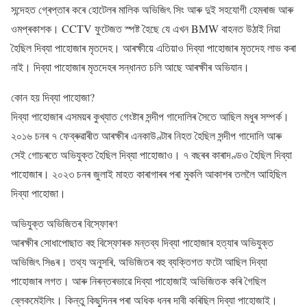
সন্দেহত গ্ৰেপ্তাৰ কৰে হোটেলৰ মালিক অভিজিৎ সিং আৰু দুই সহযোগী হেমৰাজ আৰু
ওমপ্ৰকাশক। CCTV ফুটেজত স্পষ্ট হৈছে যে এখন BMW বাহনত উঠাই নিয়া
হৈছিল দিব্যা পাহোজাৰ মৃতদেহ। আৰক্ষীয়ে এতিয়াও দিব্যা পাহোজাৰ মৃতদেহ লাভ কৰা
নাই। দিব্যা পাহোজাৰ মৃতদেহৰ সন্ধানত চলি আছে আৰক্ষীৰ অভিযান।
কোন হয় দিব্যা পাহোজা?
দিব্যা পাহোজাৰ এসময়ৰ কুখ্যাত গেংষ্টাৰ সন্দীপ গাদোলিৰ সৈতে আছিল মধুৰ সম্পৰ্ক।
২০১৬ চনৰ ৭ ফেব্ৰুৱাৰীত আৰক্ষীৰ এনকাউণ্টাৰ নিহত হৈছিল সন্দীপ গাদোলি আৰু
সেই গোচৰতে অভিযুক্ত হৈছিল দিব্যা পাহোজাও। ৭ বছৰৰ কাৰাদণ্ডও হৈছিল দিব্যা
পাহোজাৰ। ২০২৩ চনৰ জুলাই মাহত কাৰাগাৰৰ পৰা মুকলি আকাশৰ তললৈ আহিছিল
দিব্যা পাহোজা।
অভিযুক্ত অভিজিতৰ বিস্ফোৰণ
আৰক্ষীৰ সোধাপোছাত বহু বিস্ফোৰক মন্তব্য দিব্যা পাহোজাৰ হত্যাৰ অভিযুক্ত
অভিজিৎ সিঙৰ। তথ্য অনুসৰি, অভিজিতৰ বহু ব্যক্তিগত ফটো আছিল দিব্যা
পাহোজাৰ লগত। আৰু নিৰন্তৰভাৱে দিব্যা পাহোজাই অভিজিতক কৰি গৈছিল
ব্লেকমেইলিং। কিন্তু কিছুদিনৰ পৰা অধিক ধনৰ দাবী কৰিছিল দিব্যা পাহোজাই।