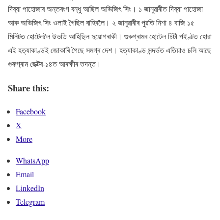
দিব্যা পাহোজাৰ অন্তৰংগ বন্ধু আছিল অভিজিৎ সিং। ১ জানুৱাৰীত দিব্যা পাহোজা
আৰু অভিজিৎ সিং ওলাই গৈছিল বাহিৰলৈ। ২ জানুৱাৰীৰ পুৱতি নিশা ৪ বাজি ১৫
মিনিটত হোটেললৈ উভতি আহিছিল দুয়োগৰাকী। গুৰুগ্ৰামৰ হোটেল চিটী পইণ্টত হোৱা
এই হত্যাকাণ্ডই জোকাৰি গৈছে সমগ্ৰ দেশ। হত্যাকাণ্ড সন্দৰ্ভত এতিয়াও চলি আছে
গুৰুগ্ৰাম ছেক্টৰ-১৪ত আৰক্ষীৰ তদন্ত।
Share this:
Facebook
X
More
WhatsApp
Email
LinkedIn
Telegram