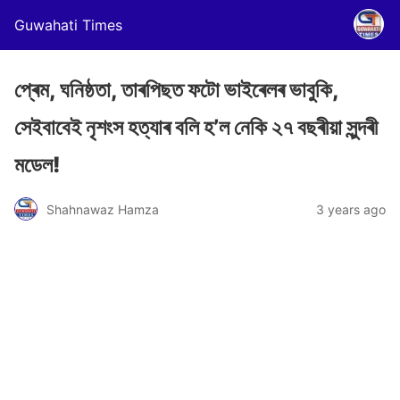
Guwahati Times
প্ৰেম, ঘনিষ্ঠতা, তাৰপিছত ফটো ভাইৰেলৰ ভাবুকি,
সেইবাবেই নৃশংস হত্যাৰ বলি হ’ল নেকি ২৭ বছৰীয়া সুন্দৰী
মডেল!
Shahnawaz Hamza
3 years ago