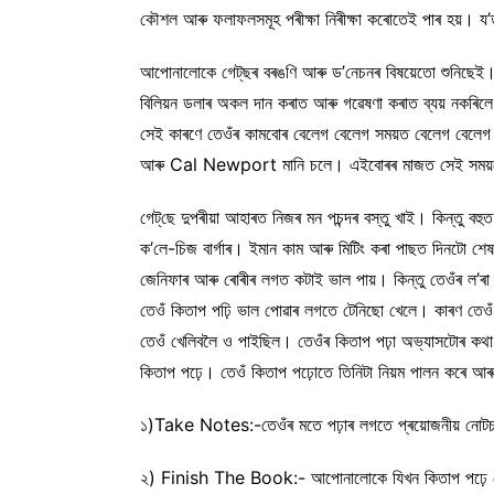
কৌশল আৰু ফলাফলসমূহ পৰীক্ষা নিৰীক্ষা কৰোতেই পাৰ হয
আপোনালোকে গেট্‌ছৰ বৰঙণি আৰু ড’নেচনৰ বিষয়েতো শুনিছেই। 
বিলিয়ন ডলাৰ অকল দান কৰাত আৰু গৱেষণা কৰাত ব্যয় নকৰিলে হে
সেই কাৰণে তেওঁৰ কামবোৰ বেলেগ বেলেগ সময়ত বেলেগ বেলেগ 
আৰু Cal Newport মানি চলে। এইবোৰৰ মাজত সেই সময়তো আহ
গেট্‌ছে দুপৰীয়া আহাৰত নিজৰ মন পচন্দৰ বস্তু খাই। কিন্তু বহ
ক’লে-চিজ বাৰ্গাৰ। ইমান কাম আৰু মিটিং কৰা পাছত দিনটো শে
জেনিফাৰ আৰু ৰোৰীৰ লগত কটাই ভাল পায়। কিন্তু তেওঁৰ ল’ৰা
তেওঁ কিতাপ পঢ়ি ভাল পোৱাৰ লগতে টেনিছো খেলে। কাৰণ তে
তেওঁ খেলিবলৈ ও পাইছিল। তেওঁৰ কিতাপ পঢ়া অভ্যাসটোৰ কথা
কিতাপ পঢ়ে। তেওঁ কিতাপ পঢ়োতে তিনিটা নিয়ম পালন কৰে আৰ
১)Take Notes:-তেওঁৰ মতে পঢ়াৰ লগতে প্ৰয়োজনীয় নোটচ লিখ
২) Finish The Book:- আপোনালোকে যিখন কিতাপ পঢ়ে সেইখন 