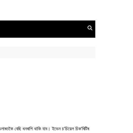
লাৰতকৈ বেছি ধনৰাশি থাকি যাব। ইভেন চ’চিয়েল চিক’ৰিটিৰ