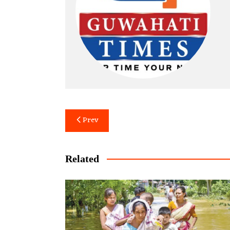
Post
Prev
navigation
Related