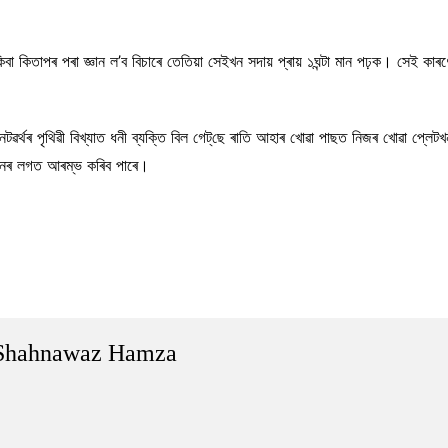
া জ্ঞান ল’ব বিচাৰে তেতিয়া সেইখন সদায় প্ৰায় ১ঘন্টা মান পঢ়ক। সেই কাৰণে বিল 
ৱৰ্থৰ পৃথিৱী বিখ্যাত ধনী ব্যক্তি বিল গেট্‌ছে ৰাতি আহাৰ খোৱা পাছত নিজৰ খোৱা প্ল
ীল মনৰ লগত আৰম্ভ কৰিব পাৰে।
Shahnawaz Hamza