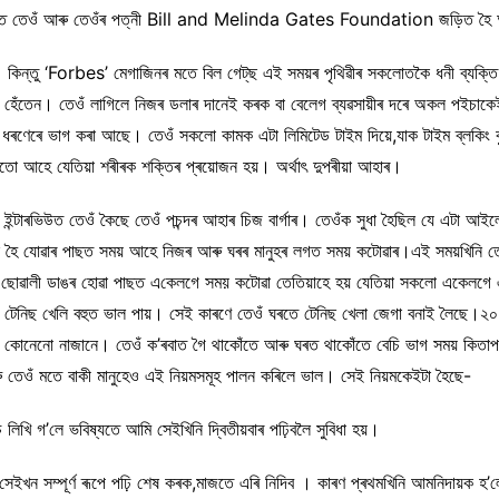
়। য’ত তেওঁ আৰু তেওঁৰ পত্নী Bill and Melinda Gates Foundation জড়িত হ
কিন্তু ‘Forbes’ মেগাজিনৰ মতে বিল গেট্‌ছ এই সময়ৰ পৃথিৱীৰ সকলোতকৈ ধনী ব্যক্ত
ঁতেন। তেওঁ লাগিলে নিজৰ ডলাৰ দানেই কৰক বা বেলেগ ব্যৱসায়ীৰ দৰে অকল পইচাকেই গুৰুত
ধৰণেৰে ভাগ কৰা আছে। তেওঁ সকলো কামক এটা লিমিটেড টাইম দিয়ে,যাক টাইম ব্লকিং ব
ে যেতিয়া শৰীৰক শক্তিৰ প্ৰয়োজন হয়। অৰ্থাৎ দুপৰীয়া আহাৰ।
ুত ইন্টাৰভিউত তেওঁ কৈছে তেওঁ পচন্দৰ আহাৰ চিজ বাৰ্গাৰ। তেওঁক সুধা হৈছিল যে এটা আইল
ষ হৈ যোৱাৰ পাছত সময় আহে নিজৰ আৰু ঘৰৰ মানুহৰ লগত সময় কটোৱাৰ।এই সময়খিনি তেও
 ছোৱালী ডাঙৰ হোৱা পাছত এ‌কেলগে সময় কটোৱা তেতিয়াহে হয় যেতিয়া সকলো একেলগে 
ওঁ টেনিছ খেলি বহুত ভাল পায়। সেই কাৰণে তেওঁ ঘৰতে টেনিছ খেলা জেগা বনাই লৈছ
 কোনেনো নাজানে। তেওঁ ক’ৰবাত গৈ থাকোঁতে আৰু ঘৰত থাকোঁতে বেচি ভাগ সময় কিতাপ 
ু তেওঁ মতে বাকী মানুহেও এই নিয়মসমূহ পালন কৰিলে ভাল। সেই নিয়মকেইটা হৈছে-
ি গ’লে ভবিষ্যতে আমি সেইখিনি দ্বিতীয়বাৰ পঢ়িবলৈ সুবিধা হয়।
সম্পূৰ্ণ ৰূপে পঢ়ি শেষ কৰক,মাজতে এৰি নিদিব । কাৰণ প্ৰথমখিনি আমনিদায়ক হ’লে