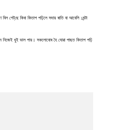
গেট্‌ছে কিবা কিতাপ পঢ়িলে সদায় ৰাতি বা আবেলি ১ঘন্টা
েটখন নিজেই ধুই ভাল পায়। সকলোবোৰ হৈ যোৱা পাছত কিতাপ পঢ়ি