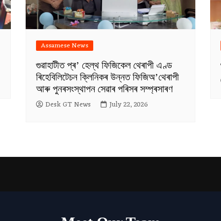
Assamese News
গুৱাহাটীত প্ৰ’ হেল্থ ফিজিকেল থেৰাপী এণ্ড
ৰিহেবিলিটেচন ক্লিনিকৰ উন্নত ফিজিঅ’থেৰাপী
আৰু পুনৰসংস্থাপন সেৱাৰ পৰিসৰ সম্প্ৰসাৰণ
Desk GT News
July 22, 2026