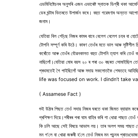
এডমিনিষ্টেচনৰ অনুসৰি এজন এভাৰেষ্ট স্নাতক ডিগ্ৰী থকা আমেৰ
ডেৰ ঘন্টাৰ ভিতৰতে উপাৰ্জন কৰে। বহুত গৱেষণাৰ অন্তত আ
জনাম।
যেতিয়া বিল গেট্‌ছে নিজৰ কামৰ বাবে বেলেগ বেলেগ চহৰ বা হোটে
টোপনি সম্পূৰ্ণ কৰি উঠে। কাৰণ তেওঁৰ মতে ভাল আৰু সৃষ্টিশীল 
কৰোঁতে আৰু তেওঁৰ যৌৱনকালত বহুত টোপনি ত্যাগ কৰি তেওঁ 
নাছিলোঁ।যেতিয়া মোৰ বয়স ২০ ৰ পৰা ৩০ বছৰত সোমাইছিল তে
প্ৰথমতেই গৈ পাইছিলোঁ আৰু সদায় সকলোতকৈ শেষতহ
life was focused on work. I dindn’t take va
( Assamese Fact )
শুই উঠাৰ পিছত তেওঁ সদায় নিজৰ ঘৰতে থকা জিমত ব্যায়াম ক
প্ৰশিক্ষণ দিয়ে।শৰীৰৰ পৰা ঘাম বাহিৰ কৰি গা ধোৱা 
কি চলি আছে সেই বিষয়ে আভাস লয়। তাৰ অলপ সময় পাছত তেওঁ ন
মন গ’লে বা খোৱা জৰুৰী হ’লে তেওঁ নিজৰ মন পচন্দৰ প্ৰাতঃভো