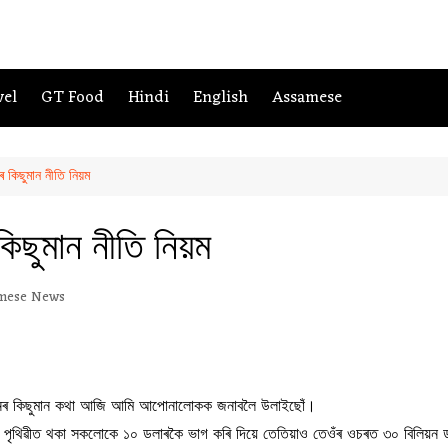
vel
GT Food
Hindi
English
Assamese
নৰ কিছুমান নীতি নিয়ম
কিছুমান নীতি নিয়ম
mese News
দিন জীৱনৰ কিছুমান কথা আজি আমি আপোনালোকক জনাবলৈ উলাইছোঁ।
 পৃথিৱীত থকা সকলোকে ১০ ডলাৰকৈ ভাগ কৰি দিয়ে তেতিয়াও তেওঁৰ ওচৰত ৩০ বিলিয়ন ড