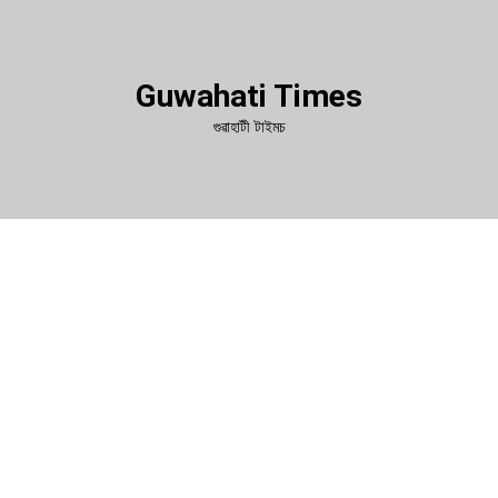
Guwahati Times
গুৱাহাটী টাইমচ