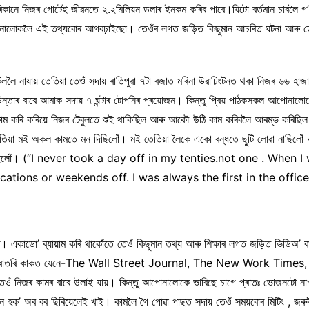
িকানে নিজৰ গোটেই জীৱনতে ২.২মিলিয়ন ডলাৰ ইনকম কৰিব পাৰে।যিটো বৰ্তমান চাবলৈ গ’লে
পোনালোকলৈ এই তথ্যবোৰ আগবঢ়াইছো। তেওঁৰ লগত জড়িত কিছুমান আচৰিত ঘটনা আৰু তে
ললৈ নাযায় তেতিয়া তেওঁ সদায় ৰাতিপুৱা ৭টা বজাত মৰিনা উৱাচিংটনত থকা নিজৰ ৬৬ হাজা
চিন্তাৰ বাবে আমাক সদায় ৭ ঘন্টাৰ টোপনিৰ প্ৰয়োজন। কিন্তু প্ৰিয় পাঠকসকল আপোনালোক
কাম কৰি কৰিয়ে নিজৰ টেবুলতে শুই থাকিছিল আৰু আকৌ উঠি কাম কৰিবলৈ আৰম্ভ কৰিছ
তিয়া মই অকল কামতে মন দিছিলোঁ। মই তেতিয়া লৈকে একো বন্ধতে ছুটি লোৱা নাছিলোঁ
ে আহিছিলোঁ। (“I never took a day off in my tenties.not one . Wh
cations or weekends off. I was always the first in the office
ৰে। একাডো’ ব্যায়াম কৰি থাকোঁতে তেওঁ কিছুমান তথ্য আৰু শিক্ষাৰ লগত জড়িত ভিডিঅ
পাছত তেওঁ বাতৰি কাকত যেনে-The Wall Street Journal, The New Work Times
িজৰ কামৰ বাবে উলাই যায়। কিন্তু আপোনালোকে ভাবিছে চাগে প্ৰাতঃ ভোজনটো নাখালে,ত
জন হক’ অব বব ছিৰিয়েলেই খাই। কামলৈ গৈ পোৱা পাছত সদায় তেওঁ সময়বোৰ মিটিং , জৰ