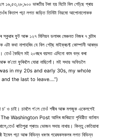
 ১৬,৫৩,২৮,৯০০ ভাৰতীয় টকা হয় যিটো বিল গেট্‌ছে প্ৰায়
ওঁৰ কিতাপ পঢ়া লগত জড়িত তিনিটা নিয়মো আপোনালোকক
ৰ স্কুৱাৰ ফুট আৰু ১২৭ মিলিয়ন ডলাৰৰ মেঞ্চনত নিজৰ ৭ ঘন্টাৰ
ে এটা কথা নাপাহৰিব যে বিল গেট্‌ছ মাইক্ৰচফ্ট কোম্পানী আৰম্ভ
িল। তেওঁ কৈছিল মই ২০বছৰ বয়সত এদিনো কাম বন্ধ কৰা
 আৰু ক’তো ফুৰিবলৈ যোৱা নাছিলোঁ। মই সদায় অফিচলৈ
en I was in my 20s and early 30s, my whole
 and the last to leave….”)
’ বা চ’ ও চাই। চাবলৈ গ’লে তেওঁ শৰীৰ আৰু মগজুক একেলগেই
, The Washington Post আদিৰ জৰিয়তে পৃথিৱীত বৰ্তমান
েওঁ ৰাতিপুৱা প্ৰাতঃ ভোজন সদায় নাখায়। কিন্তু কেতিয়াবা
ুৰী ইমেল পঢ়া আৰু বিভিন্ন ধৰণৰ গৱেষকসকলৰ লগত বিভিন্ন