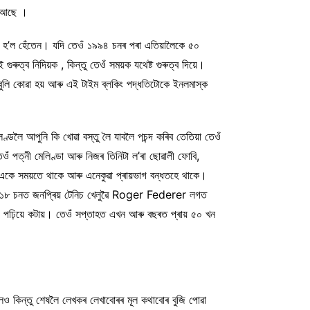
ৈ আছে ।
ি হ’ল হেঁতেন। যদি তেওঁ ১৯৯৪ চনৰ পৰা এতিয়ালৈকে ৫০
্ব নিদিয়ক , কিন্তু তেওঁ সময়ক যথেষ্ট গুৰুত্ব দিয়ে।
ুলি কোৱা হয় আৰু এই টাইম ব্লকিং পদ্ধতিটোকে ইনলমাস্ক
েণ্ডলৈ আপুনি কি খোৱা বস্তু লৈ যাবলৈ পচন্দ কৰিব তেতিয়া তেওঁ
ঁ পত্নী মেলিণ্ডা আৰু নিজৰ তিনিটা ল’ৰা ছোৱালী ফোবি,
একে সময়তে থাকে আৰু এনেকুৱা প্ৰায়ভাগ বন্ধতহে থাকে।
ে।২০১৮ চনত জনপ্ৰিয় টেনিচ খেলুৱৈ Roger Federer লগত
পঢ়িয়ে কটায়। তেওঁ সপ্তাহত এখন আৰু বছৰত প্ৰায় ৫০ খন
ও কিন্তু শেষলৈ লেখকৰ লেখাবোৰৰ মূল কথাবোৰ বুজি পোৱা