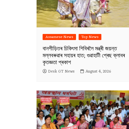
Assamese News
Top News
বানপীড়িতৰ চিকিৎসা শিবিৰলৈ মন্ত্ৰী জয়ন্ত
মল্লবৰুৱাৰ সহায়ৰ হাত; গুৱাহাটী প্ৰেছ ক্লাবৰ
কৃতজ্ঞতা প্ৰকাশ
Desk GT News
August 4, 2026