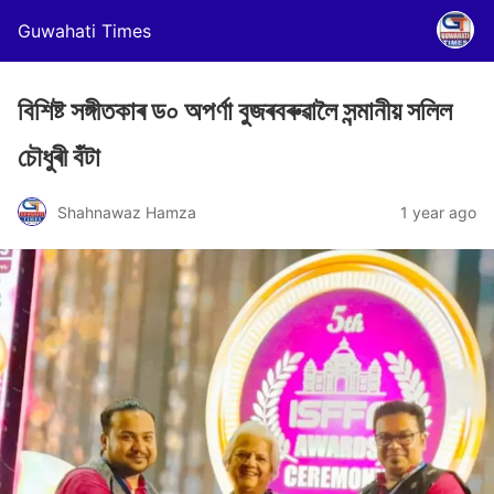
Guwahati Times
বিশিষ্ট সঙ্গীতকাৰ ড০ অপৰ্ণা বুজৰবৰুৱালৈ সন্মানীয় সলিল
চৌধুৰী বঁটা
Shahnawaz Hamza
1 year ago