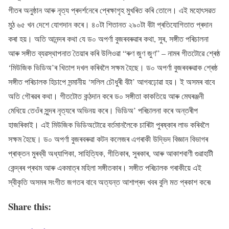
গীতৰ অনুষ্ঠান আৰু নৃত্য প্ৰদৰ্শনেৰে প্ৰেক্ষাগৃহ মুখৰিত কৰি তোলে। এই মহোৎসৱত
মুঠ ৬৫ খন দেশে যোগদান কৰে। ৪০টা শিতানত ২৯০টা বঁটা প্ৰতিযোগিতাত প্ৰদান
কৰা হয়। অতি আনন্দৰ কথা যে ড০ অপৰ্ণা বুজৰবৰুৱাৰ কথা, সুৰ, সঙ্গীত পৰিচালনা
আৰু সঙ্গীত ব্যৱস্থাপনাত তৈয়াৰ কৰি উলিওৱা “ৰুণ জুণ জুণ” – নামৰ গীতটোৱে শ্ৰেষ্ঠ
‘মিউজিক ভিডিঅ’ৰ খিতাপ দখল কৰিবলৈ সক্ষম হৈছে। ড০ অপৰ্ণা বুজৰবৰুৱাক শ্ৰেষ্ঠ
সঙ্গীত পৰিচালক হিচাপে সন্মানীয় ‘সলিল চৌধুৰী বঁটা’ আগবঢ়োৱা হয়। ই অসমৰ বাবে
অতি গৌৰৱৰ কথা। গীতটোত কন্ঠদান কৰে ড০ সঙ্গীতা কাকতিয়ে আৰু মেঘৰঞ্জনী
মেধিয়ে তেওঁৰ সুন্দৰ নৃত্যৰে অভিনয় কৰে। ভিডিঅ’ পৰিচালনা কৰে অন্তৰীপ
হাজৰিকাই। এই মিউজিক ভিডিঅটোৱে বৰ্তমানলৈকে চাৰিটা পুৰষ্কাৰ লাভ কৰিবলৈ
সক্ষম হৈছে। ড০ অপৰ্ণা বুজৰবৰুৱা কটন কলেজৰ এগৰাকী উদ্ভিদ বিজ্ঞান বিভাগৰ
প্ৰাক্তন মুৰব্বী অধ্যাপিকা, সাহিত্যিক, গীতিকাৰ, সুৰকাৰ, আৰু আকাশবাণী গুৱাহাটী
কেন্দ্ৰৰ প্ৰথম আৰু একমাত্ৰ মহিলা সঙ্গীতকাৰ। সঙ্গীত পৰিচালক গৰাকীয়ে এই
স্বীকৃতি অসমৰ সংগীত জগতৰ বাবে অত্যন্ত আশাপ্ৰদ খবৰ বুলি মত প্ৰকাশ কৰে৷
Share this: