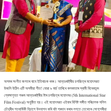
অসমৰ সংগীত জগতৰ বাবে ইতিবাচক খবৰ। আন্তঃৰাষ্ট্ৰীয় চলচ্চিত্ৰ মহোৎসৱত
উজলি উঠিল এটি অসমীয়া গীত! যোৱা ৯ মাৰ্চ তাৰিখে কলকাতাৰ স্বামী বিবেকানন্দ
প্ৰেক্ষাগৃহত পঞ্চম আন্তঃৰাষ্ট্ৰীয় ষ্টাৰ চলচ্চিত্ৰ মহোৎসৱ (5th International Star
Film Festival) অনুষ্ঠিত হয়। এই মহোৎসৱত এইবাৰ বিশিষ্ট সঙ্গীত পৰিচালক সলিল
চৌধুৰীৰ শতবাৰ্ষিকী হিচাপে উদযাপন কৰি বটা প্ৰদান কৰাৰ লগতে তেখেতৰ সোণসেৰীয়া