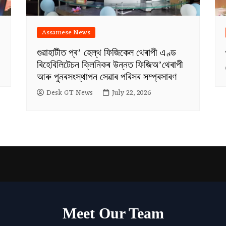
Assamese News
গুৱাহাটীত প্ৰ’ হেল্থ ফিজিকেল থেৰাপী এণ্ড
ৰিহেবিলিটেচন ক্লিনিকৰ উন্নত ফিজিঅ’থেৰাপী
আৰু পুনৰসংস্থাপন সেৱাৰ পৰিসৰ সম্প্ৰসাৰণ
Desk GT News
July 22, 2026
Meet Our Team