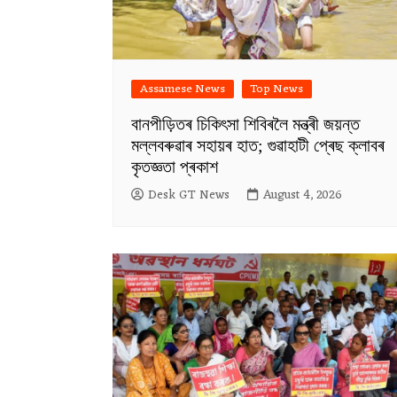
Assamese News
Top News
বানপীড়িতৰ চিকিৎসা শিবিৰলৈ মন্ত্ৰী জয়ন্ত
মল্লবৰুৱাৰ সহায়ৰ হাত; গুৱাহাটী প্ৰেছ ক্লাবৰ
কৃতজ্ঞতা প্ৰকাশ
Desk GT News
August 4, 2026