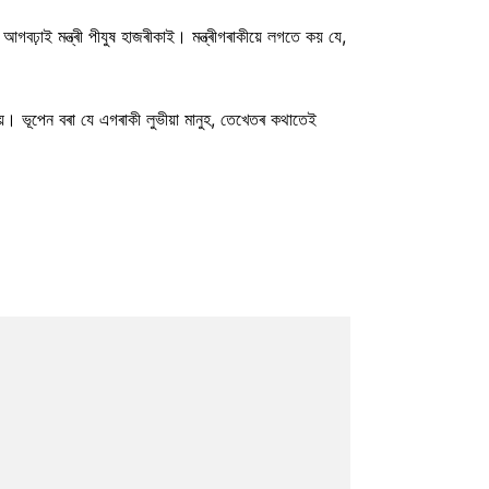
গবঢ়াই মন্ত্ৰী পীযুষ হাজৰীকাই। মন্ত্ৰীগৰাকীয়ে লগতে কয় যে,
পায়। ভূপেন বৰা যে এগৰাকী লুভীয়া মানুহ, তেখেতৰ কথাতেই