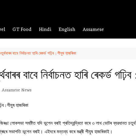
vel
GT Food
Hindi
English
Assamese
তুৰ্থবাৰৰ বাবে নিৰ্বাচনত হাৰি ৰেকৰ্ড গঢ়িব : পীযুষ হাজৰিকা
্থবাৰৰ বাবে নিৰ্বাচনত হাৰি ৰেকৰ্ড গঢ়িব
Assamese News
ঙা লোকসভা সমষ্টিত যদি ভূপেন বৰাই প্ৰতিদ্বন্দ্বিতা কৰে ৩ লাখ ভোটৰ ব্যৱধানত চতুৰ্থ
 কংগ্ৰেছৰ সভাপতি ভূপেন বৰাই। এইদৰে মন্তব্য কৰে মন্ত্ৰী পীযুষ হাজৰিকাই।