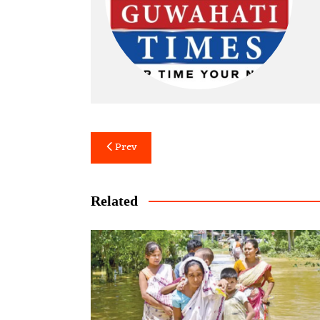
Post
Prev
navigation
Related