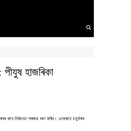
 : পীযুষ হাজৰিকা
বাৰৰ বাবে নিৰ্বাচনত পৰাজয় বৰণ কৰিব। একেৰাহে চতুৰ্থবাৰ