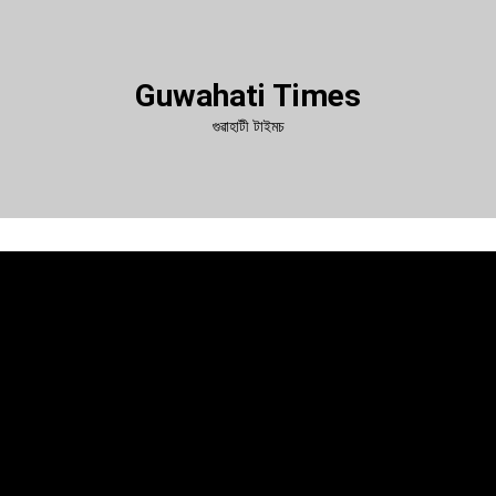
Guwahati Times
গুৱাহাটী টাইমচ