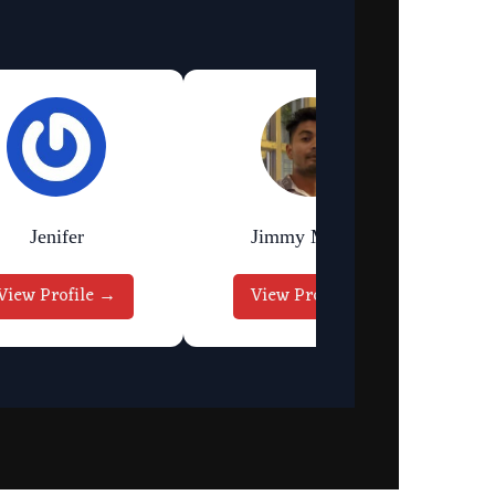
Jenifer
Jimmy Murmu
View Profile →
View Profile →