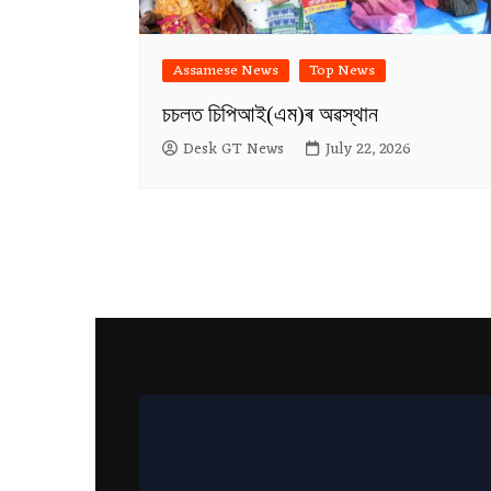
Assamese News
Top News
চচলত চিপিআই(এম)ৰ অৱস্থান
Desk GT News
July 22, 2026