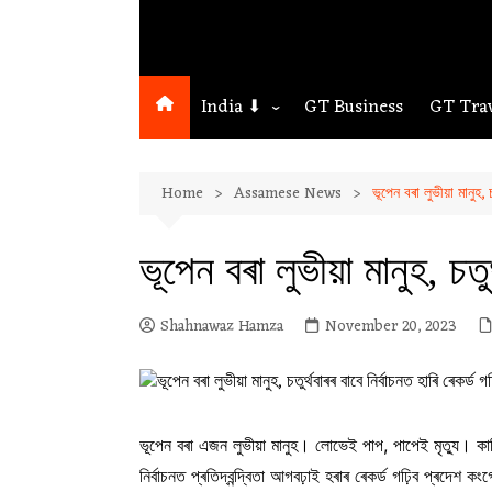
India ⬇
GT Business
GT Tra
Northeast
Home
Assamese News
ভূপেন বৰা লুভীয়া মানুহ, চ
Assam
Guwahati
ভূপেন বৰা লুভীয়া মানুহ, চতুৰ
Shahnawaz Hamza
November 20, 2023
ভূপেন বৰা এজন লুভীয়া মানুহ। লোভেই পাপ, পাপেই মৃত্যু। কাজিৰ
নিৰ্বাচনত প্ৰতিদ্বন্দ্বিতা আগবঢ়াই হৰাৰ ৰেকৰ্ড গঢ়িব প্ৰদেশ