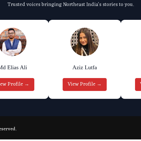
Trusted voices bringing Northeast India's stories to you.
Md Elias Ali
Aziz Lutfa
iew Profile →
View Profile →
eserved.