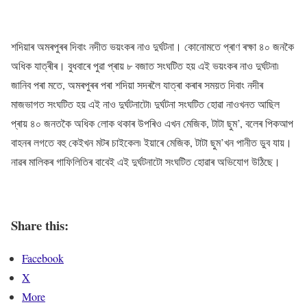
শদিয়াৰ অমৰপুৰৰ দিবাং নদীত ভয়ংকৰ নাও দুৰ্ঘটনা। কোনোমতে প্ৰাণ ৰক্ষা ৪০ জনকৈ
অধিক যাত্ৰীৰ। বুধবাৰে পুৱা প্ৰায় ৮ বজাত সংঘটিত হয় এই ভয়ংকৰ নাও দুৰ্ঘটনা৷
জানিব পৰা মতে, অমৰপুৰৰ পৰা শদিয়া সদৰলৈ যাত্ৰা কৰাৰ সময়ত দিবাং নদীৰ
মাজভাগত সংঘটিত হয় এই নাও দুৰ্ঘটনাটো৷ দুৰ্ঘটনা সংঘটিত হোৱা নাওখনত আছিল
প্ৰায় ৪০ জনতকৈ অধিক লোক থকাৰ উপৰিও এখন মেজিক, টাটা ছুম’, বলেৰ পিকআপ
বাহনৰ লগতে বহু কেইখন মটৰ চাইকেল৷ ইয়াৰে মেজিক, টাটা ছুম’খন পানীত ডুব যায়।
নাৱৰ মালিকৰ গাফিলিতিৰ বাবেই এই দুৰ্ঘটনাটো সংঘটিত হোৱাৰ অভিযোগ উঠিছে।
Share this:
Facebook
X
More