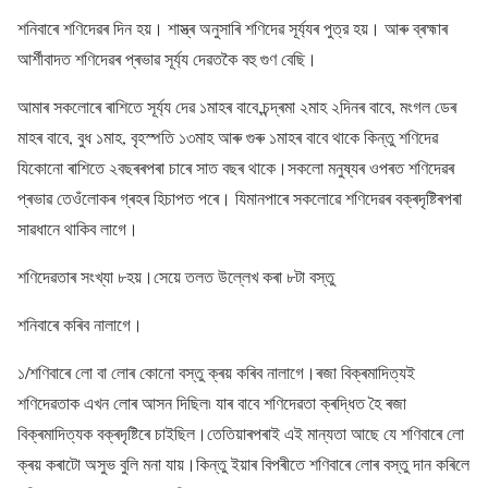
শনিবাৰে শণিদেৱৰ দিন হয়। শাস্ত্ৰ অনুসাৰি শণিদেৱ সূৰ্য্যৰ পুত্র হয়। আৰু ব্ৰহ্মাৰ
আৰ্শীবাদত শণিদেৱৰ প্ৰভাৱ সূৰ্য্য দেৱতকৈ বহু গুণ বেছি।
আমাৰ সকলোৰে ৰাশিতে সূৰ্য্য দেৱ ১মাহৰ বাবে,চন্দ্ৰমা ২মাহ ২দিনৰ বাবে, মংগল ডেৰ
মাহৰ বাবে, বুধ ১মাহ, বৃহস্পতি ১৩মাহ আৰু গুৰু ১মাহৰ বাবে থাকে কিন্তু শণিদেৱ
যিকোনো ৰাশিতে ২বছৰৰপৰা চাৰে সাত বছৰ থাকে।সকলো মনুষ্যৰ ওপৰত শণিদেৱৰ
প্ৰভাৱ তেওঁলোকৰ গ্ৰহৰ হিচাপত পৰে। যিমানপাৰে সকলোৱে শণিদেৱৰ বক্ৰদৃষ্টিৰপৰা
সাৱধানে থাকিব লাগে।
শণিদেৱতাৰ সংখ্যা ৮হয়।সেয়ে তলত উল্লেখ কৰা ৮টা বস্তু
শনিবাৰে কৰিব নালাগে।
১/শণিবাৰে লো বা লোৰ কোনো বস্তু ক্ৰয় কৰিব নালাগে।ৰজা বিক্ৰমাদিত্যই
শণিদেৱতাক এখন লোৰ আসন দিছিল৷ যাৰ বাবে শণিদেৱতা ক্ৰদ্ধিত হৈ ৰজা
বিক্ৰমাদিত্যক বক্ৰদৃষ্টিৰে চাইছিল।তেতিয়াৰপৰাই এই মান্যতা আছে যে শণিবাৰে লো
ক্ৰয় কৰাটো অসুভ বুলি মনা যায়।কিন্তু ইয়াৰ বিপৰীতে শণিবাৰে লোৰ বস্তু দান কৰিলে