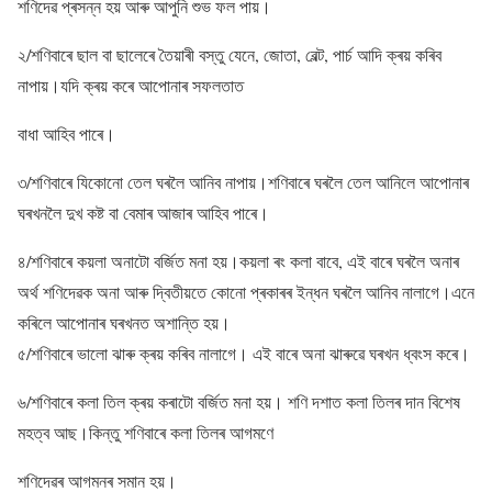
শণিদেৱ প্ৰসন্ন হয় আৰু আপুনি শুভ ফল পায়।
২/শণিবাৰে ছাল বা ছালেৰে তৈয়াৰী বস্তু যেনে, জোতা, বেল্ট, পাৰ্চ আদি ক্ৰয় কৰিব
নাপায়।যদি ক্ৰয় কৰে আপোনাৰ সফলতাত
বাধা আহিব পাৰে।
৩/শণিবাৰে যিকোনো তেল ঘৰলৈ আনিব নাপায়।শণিবাৰে ঘৰলৈ তেল আনিলে আপোনাৰ
ঘৰখনলৈ দুখ কষ্ট বা বেমাৰ আজাৰ আহিব পাৰে।
৪/শণিবাৰে কয়লা অনাটো বৰ্জিত মনা হয়।কয়লা ৰং কলা বাবে, এই বাৰে ঘৰলৈ অনাৰ
অৰ্থ শণিদেৱক অনা আৰু দ্বিতীয়তে কোনো প্ৰকাৰৰ ইন্ধন ঘৰলৈ আনিব নালাগে।এনে
কৰিলে আপোনাৰ ঘৰখনত অশান্তি হয়।
৫/শণিবাৰে ভালো ঝাৰু ক্ৰয় কৰিব নালাগে। এই বাৰে অনা ঝাৰুৱে ঘৰখন ধ্বংস কৰে।
৬/শণিবাৰে কলা তিল ক্ৰয় কৰাটো বৰ্জিত মনা হয়। শণি দশাত কলা তিলৰ দান বিশেষ
মহত্ব আছ।কিন্তু শণিবাৰে কলা তিলৰ আগমণে
শণিদেৱৰ আগমনৰ সমান হয়।