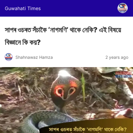
Guwahati Times
সাপৰ ওচৰত সঁচাকৈ ‘নাগমণি’ থাকে নেকি? এই বিষয়ে
বিজ্ঞানে কি কয়?
Shahnawaz Hamza
2 years ago