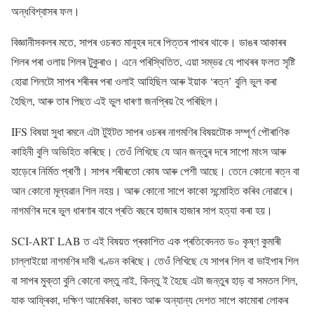
অন্ধবিশ্বাসৰ ফল।
বিজ্ঞানীসকলৰ মতে, সাপৰ ওচৰত মানুহৰ দৰে পিত্তৰ পাথৰ থাকে। ডাঙৰ আকাৰৰ
শিলৰ পৰা ওলায় শিলৰ টুকুৰাও। এনে পৰিস্থিতিত, এয়া সম্ভৱ যে পাথৰৰ ফলত সৃষ্টি
হোৱা শিলটো সাপৰ শৰীৰৰ পৰা ওলাই আহিছিল আৰু ইয়াক ‘ৰত্ন’ বুলি ভুল কৰা
হৈছিল, আৰু তাৰ পিছত এই ভুল ধাৰণা জনপ্ৰিয় হৈ পৰিছিল।
IFS বিষয়া সুধা ৰমনে এটা টুইটত সাপৰ ওচৰৰ নাগমণিৰ বিষয়টোক সম্পূৰ্ণ পৌৰাণিক
কাহিনী বুলি অভিহিত কৰিছে। তেওঁ লিখিছে যে আন জন্তুৰ দৰে সাপো মাংস আৰু
হাড়েৰে নিৰ্মিত প্ৰাণী। সাপৰ শৰীৰতো কোষ আৰু পেশী আছে। তেনে কোনো ৰত্ন বা
আন কোনো মূল্যৱান শিল নহয়। আৰু কোনো সাপে কাকো সন্মোহিত কৰিব নোৱাৰে।
নাগমণিৰ দৰে ভুল ধাৰণাৰ বাবে প্ৰতি বছৰে হাজাৰ হাজাৰ সাপ হত্যা কৰা হয়।
SCI-ART LAB ত এই বিষয়ত প্ৰকাশিত এক প্ৰতিবেদনত ড০ কৃষ্ণ কুমাৰী
চাল্লাইয়ো নাগমণিৰ দাবী খণ্ডন কৰিছে। তেওঁ লিখিছে যে সাপৰ শিল বা ভাইপাৰ শিল
বা সাপৰ মুক্তা বুলি কোনো বস্তু নাই, কিন্তু ই হৈছে এটা জন্তুৰ হাড় বা সমতল শিল,
যাক আফ্ৰিকা, দক্ষিণ আমেৰিকা, ভাৰত আৰু অন্যান্য দেশত সাপে কামোৰা লোকৰ