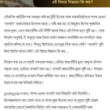
পৌৰাণিক কাহিনীৰ পৰা আৰম্ভ কৰি বহু হিন্দী চিনেমা আৰু ধাৰাবাহিকলৈকে সাপৰ ওচৰত
‘নাগমণি’ থকাৰ বিষয়ে উল্লেখ আছে। দাবী কৰা হয় যে কিছুমান বিশেষ প্ৰজাতিৰ
সাপৰ মূৰত, যেনে ৰাজফেঁটিৰ এটা নিৰ্দিষ্ট বয়সৰ পিছত এটা শিলৰ ৰত্ন সৃষ্টি হয়। লোক
বিশ্বাস অনুসৰি, ই অমূল্য আৰু ইয়াক অৰ্জন কৰাজন অপৰিসীম ধন-সম্পত্তি আৰু
খ্যাতিৰ মালিক হৈ পৰে। কিন্তু সঁচাকৈয়ে তেনেকুৱা কিবা থাকে নেকি? ‘নাগমণি’ বুলি
কিবা সঁচাকৈ থাকে নেকি? এই বিষয়ে বিজ্ঞানে কি কয়…
বিশ্বাস কৰা হয় যে স্বাতী নক্ষত্ৰৰ সময়ত, যেতিয়া ৰাজফেঁটিৰ মুখত বৰষুণৰ টোপাল
প্ৰৱেশ কৰে, তেতিয়া নাগমণি গঠন হয়। নাগমণি ৰাজফেঁটিৰ মূৰত সৃষ্টি হয়। বিশ্বাস
আছে যে নাগমণিয়ে ভগৱান শিৱৰ আশীৰ্বাদ লাভ কৰে। ৰাজফেঁটিয়ে কেতিয়াও ইয়াক
ইয়াৰ ফণাৰ পৰা উলিয়াই নিদিয়ে।
geologyin-ৰ মতে, সাপৰ ওচৰত নাগমণি থকা বিষয়টো অতি বিতৰ্কিত।
বিশেষজ্ঞসকলে মত পোষণ কৰে যে সাপৰ মূৰৰ ভিতৰত ৰত্ন বা মুক্তা সৃষ্টি হোৱাৰ
ধাৰণাটোৰ কোনো বৈজ্ঞানিক ভিত্তি নাই আৰু সম্ভৱতঃ ই লোককাহিনী আৰু