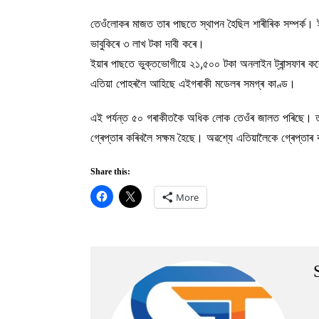
তেওঁলোকৰ মাজত তাৰ পাছতে স্থাপন হৈছিল শাৰীৰিক সম্পৰ্
ভাবুকিৰে ৩ লাখ টকা দাবী কৰে।
ইয়াৰ পাছতে ভুক্তভোগীয়ে ২১,৫০০ টকা অনলাইন ট্ৰান্সফাৰ কৰ
এতিয়া পোহৰলৈ আহিছে এইগৰাকী মডেলৰ সমগ্ৰ কাণ্ড।
এই পৰ্যন্ত ৫০ গৰাকীতকৈ অধিক লোক তেওঁৰ জালত পৰিছে। ত
গ্ৰেপ্তাৰ কৰিবলৈ সক্ষম হৈছে। অৱশ্যে এতিয়ালৈকে গ্ৰেপ্তা
Share this:
More