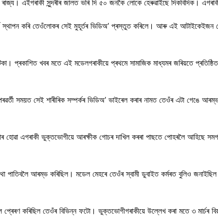
ো ৰাজ্য। এইগৰাকী সুন্দৰীৰ জালত ভৰি দি ৫০ জনকৈ লোকে হেৰুৱাইছে দিকবিদিক। এগৰাকী 
ক স্থাপন কৰি তেওঁলোকৰ সেই মুহূৰ্তৰ ভিডিঅ’ প্ৰস্তুত কৰিলে। আৰু এই আটাইকেইজন 
টকা। প্ৰকাশিত খবৰ মতে এই মডেলগৰাকীয়ে প্ৰথমে সামাজিক মাধ্যমৰ জৰিয়তে প্ৰতিষ্ঠিত
 পৰৱৰ্তী সময়ত সেই শাৰীৰিক সম্পৰ্কৰ ভিডিঅ’ ভাইৰেল কৰাৰ নামত তেওঁৰ এটা গেঙে আ
ৰ স্বীকাৰ হোৱা এগৰাকী ভুক্তভোগীয়ে আৰক্ষীক গোচৰ দাখিল কৰৰা পাছতে পোহৰলৈ আহিছে
থা পাতিবলৈ আৰম্ভ কৰিছিল। মডেল মেহৰে তেওঁৰ স্বামী ডুবাইত কৰ্মৰত বুলিও জনাইছ
ৈ প্ৰেৰণ কৰিছিল তেওঁৰ বিভিন্ন ফটো। ভুক্তভোগীগৰাকীয়ে উল্লেখ কৰা মতে ৩ মাৰ্চৰ