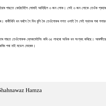
ক। ইয়াৰ পাছতে কোঠাটোলৈ সোমাই আহিছিল ৩ জন লোক। সেই ৩ জন লোকে তেওঁক প্ৰহাৰ 
ে। বাকীখিনি ধন ঘৰলৈ গৈ দিব বুলি কৈ তেওঁলোকৰ লগত ওলাই গৈ সেই স্থানৰ পৰা পলায়
াৰ পাছত তেওঁলোকক ব্লেকমেইলিং কৰি ৩৫ লাখৰো অধিক ধন সংগ্ৰহ কৰিছে। আৰক্ষীয়ে
ৰ কৰিব পৰা নাই মডেল মেহৰক।
Shahnawaz Hamza