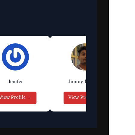
Jenifer
Jimmy Murmu
View Profile →
View Profile →