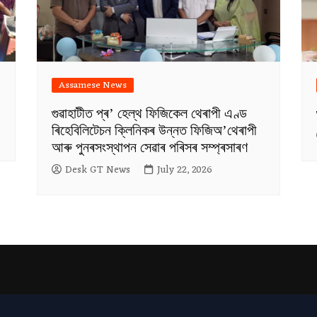
Assamese News
গুৱাহাটীত প্ৰ’ হেল্থ ফিজিকেল থেৰাপী এণ্ড
ৰিহেবিলিটেচন ক্লিনিকৰ উন্নত ফিজিঅ’থেৰাপী
আৰু পুনৰসংস্থাপন সেৱাৰ পৰিসৰ সম্প্ৰসাৰণ
Desk GT News
July 22, 2026