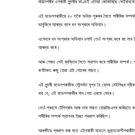
মায়ানগৰীৰ এগৰাকী সুন্দৰীৰ কাণ্ডই এতিয়া জোকাৰিছে কেইবাখন
এই মডেলগৰাকীয়ে ৫০ তকৈ অধিক পুৰুষৰ সৈতে শাৰীৰিক সম্পৰ্
ভাবুকিৰে আৰম্ভ কৰে ধন সংগ্ৰহৰ অভিযান।
এনেদৰে ধন সংগ্ৰহৰ অভিযান চলাই তেওঁ সংগ্ৰহ কৰে বহু লাখ 
আৰম্ভ কৰে।
আৰু শেষত সেই ব্যক্তিৰ সৈতে স্থাপন কৰে শাৰীৰিক সম্পৰ্ক।
কৰ্ণাটকত ৰুজু হোৱা এটা গোচৰৰ পাছত।
এই সুন্দৰী মডেলগৰাকীক সৌন্দৰ্যত মুগ্ধ হৈ ব্লেক মেইলিঙ
কয় যে, এই মডেলগৰাকীৰ নাম নেহা ওৰফে মেহৰ।
তেওঁ প্ৰথমে টেলিগ্ৰাম আৰু তাৰ পাছত হোৱাটছএপৰ জৰিয়তে ক
শাৰীৰিক সম্পৰ্ক স্থাপনৰ ইচ্ছা প্ৰকাশ কৰিছিল।
আৰক্ষীয়ে প্ৰকাশ কৰা মতে এইগৰাকী মডেলে ভুক্তভোগীগৰাকীল