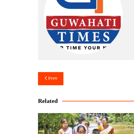
Post
Prev
navigation
Related