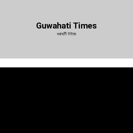
Guwahati Times
গুৱাহাটী টাইমচ