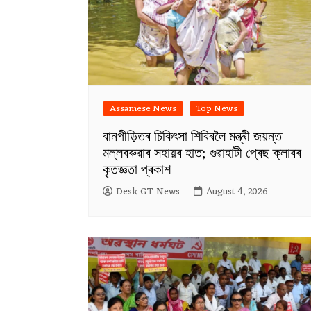
Assamese News
Top News
বানপীড়িতৰ চিকিৎসা শিবিৰলৈ মন্ত্ৰী জয়ন্ত
মল্লবৰুৱাৰ সহায়ৰ হাত; গুৱাহাটী প্ৰেছ ক্লাবৰ
কৃতজ্ঞতা প্ৰকাশ
Desk GT News
August 4, 2026