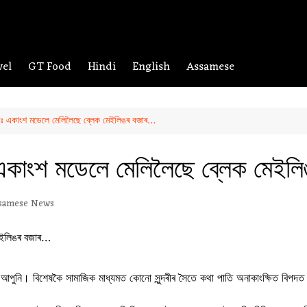
vel
GT Food
Hindi
English
Assamese
াযাবঃ একাংশ মডেলে মেলিলৈছে ব্লেক মেইলিঙৰ বজাৰ…
াবঃ একাংশ মডেলে মেলিলৈছে ব্লেক মেই
samese News
পাৰে আপুনি। বিশেষকৈ সামাজিক মাধ্যমত কোনো সুন্দৰীৰ সৈতে কথা পাতি অনাকাংক্ষিত বিপদত