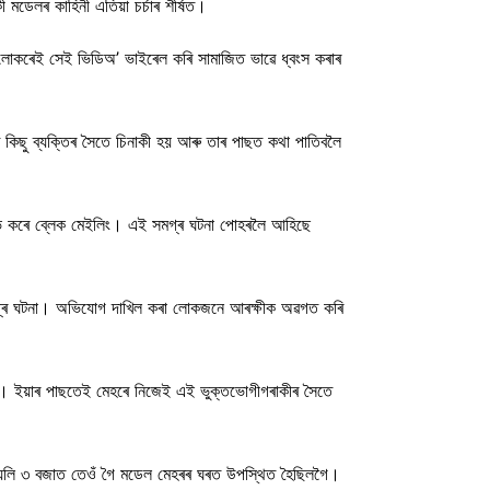
মডেলৰ কাহিনী এতিয়া চৰ্চাৰ শীৰ্ষত।
লোকৰেই সেই ভিডিঅ’ ভাইৰেল কৰি সামাজিত ভাৱে ধ্বংস কৰাৰ
 কিছু ব্যক্তিৰ সৈতে চিনাকী হয় আৰু তাৰ পাছত কথা পাতিবলৈ
ৰম্ভ কৰে ব্লেক মেইলিং। এই সমগ্ৰ ঘটনা পোহৰলৈ আহিছে
 সমগ্ৰ ঘটনা। অভিযোগ দাখিল কৰা লোকজনে আৰক্ষীক অৱগত কৰি
িল। ইয়াৰ পাছতেই মেহৰে নিজেই এই ভুক্তভোগীগৰাকীৰ সৈতে
 বিয়লি ৩ বজাত তেওঁ গৈ মডেল মেহৰৰ ঘৰত উপস্থিত হৈছিলগৈ।