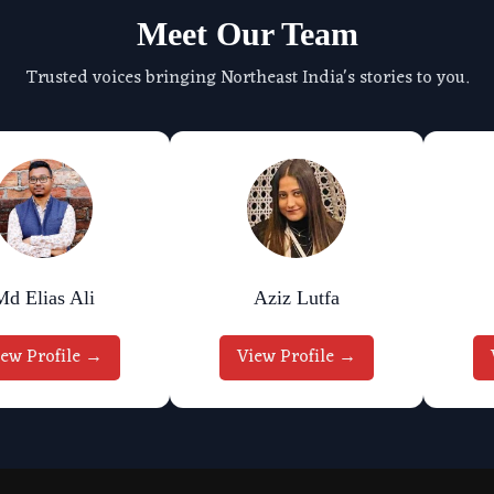
Meet Our Team
Trusted voices bringing Northeast India's stories to you.
Md Elias Ali
Aziz Lutfa
iew Profile →
View Profile →