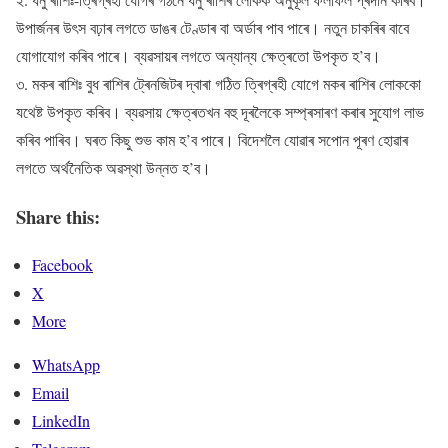
উপাৰ্জনৰ উৎস বঢ়াৰ লগতে ডাঙৰ টেণ্ডাৰ বা অৰ্ডাৰ পাব পাৰে। নতুন চাকৰিৰ বাবে
যোগাযোগ কৰিব পাৰে। ব্যৱসায়ৰ লগতে অন্যান্য ক্ষেত্ৰতো উপকৃত হ’ব।
৩. মকৰ ৰাশিঃ বুধ ৰাশিৰ ট্ৰেনজিটৰ দ্বাৰা গঠিত ত্ৰিগ্ৰহী যোগে মকৰ ৰাশিৰ লোককো
যথেষ্ট উপকৃত কৰিব। ব্যৱসায় ক্ষেত্ৰতখন বহু দূৰলৈকে সম্প্ৰসাৰণ কৰাৰ সুযোগ লাভ
কৰিব পাৰিব। ঘৰত কিছু শুভ কাম হ’ব পাৰে। বিদেশলৈ যোৱাৰ সপোন পূৰণ হোৱাৰ
লগতে অৰ্থনৈতিক অৱস্থা উন্নত হ’ব।
Share this:
Facebook
X
More
WhatsApp
Email
LinkedIn