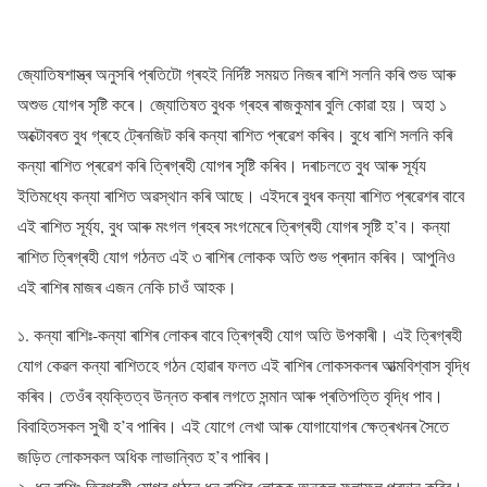
জ্যোতিষশাস্ত্ৰ অনুসৰি প্ৰতিটো গ্ৰহই নিৰ্দিষ্ট সময়ত নিজৰ ৰাশি সলনি কৰি শুভ আৰু
অশুভ যোগৰ সৃষ্টি কৰে। জ্যোতিষত বুধক গ্ৰহৰ ৰাজকুমাৰ বুলি কোৱা হয়। অহা ১
অক্টোবৰত বুধ গ্ৰহে ট্ৰেনজিট কৰি কন্যা ৰাশিত প্ৰৱেশ কৰিব। বুধে ৰাশি সলনি কৰি
কন্যা ৰাশিত প্ৰৱেশ কৰি ত্ৰিগ্ৰহী যোগৰ সৃষ্টি কৰিব। দৰাচলতে বুধ আৰু সূৰ্য্য
ইতিমধ্যে কন্যা ৰাশিত অৱস্থান কৰি আছে। এইদৰে বুধৰ কন্যা ৰাশিত প্ৰৱেশৰ বাবে
এই ৰাশিত সূৰ্য্য, বুধ আৰু মংগল গ্ৰহৰ সংগমেৰে ত্ৰিগ্ৰহী যোগৰ সৃষ্টি হ’ব। কন্যা
ৰাশিত ত্ৰিগ্ৰহী যোগ গঠনত এই ৩ ৰাশিৰ লোকক অতি শুভ প্ৰদান কৰিব। আপুনিও
এই ৰাশিৰ মাজৰ এজন নেকি চাওঁ আহক।
১. কন্যা ৰাশিঃ-কন্যা ৰাশিৰ লোকৰ বাবে ত্ৰিগ্ৰহী যোগ অতি উপকাৰী। এই ত্ৰিগ্ৰহী
যোগ কেৱল কন্যা ৰাশিতহে গঠন হোৱাৰ ফলত এই ৰাশিৰ লোকসকলৰ আত্মবিশ্বাস বৃদ্ধি
কৰিব। তেওঁৰ ব্যক্তিত্ব উন্নত কৰাৰ লগতে সন্মান আৰু প্ৰতিপত্তি বৃদ্ধি পাব।
বিবাহিতসকল সুখী হ’ব পাৰিব। এই যোগে লেখা আৰু যোগাযোগৰ ক্ষেত্ৰখনৰ সৈতে
জড়িত লোকসকল অধিক লাভান্বিত হ’ব পাৰিব।
২. ধনু ৰাশিঃ-ত্ৰিগ্ৰহী যোগৰ গঠনে ধনু ৰাশিৰ লোকক অনুকূল ফলাফল প্ৰদান কৰিব।