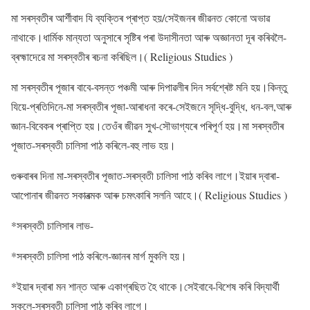
মা সৰস্বতীৰ আৰ্শীবাদ যি ব্যক্তিৰ প্ৰাপ্ত হয়/সেইজনৰ জীৱনত কোনো অভাৱ
নাথাকে।ধাৰ্মিক মান্যতা অনুসাৰে সৃষ্টিৰ পৰা উদাসীনতা আৰু অজ্ঞানতা দূৰ কৰিবলৈ-
ব্ৰহ্মাদেৱে মা সৰস্বতীৰ ৰচনা কৰিছিল।( Religious Studies )
মা সৰস্বতীৰ পূজাৰ বাবে-বসন্ত পঞ্চমী আৰু দিপাৱলীৰ দিন সৰ্বশ্ৰেষ্ট মনি হয়।কিন্তু
যিয়ে-প্ৰতিদিনে-মা সৰস্বতীৰ পূজা-আৰাধনা কৰে-সেইজনে সৃদ্ধি-বুদ্ধি, ধন-বল,আৰু
জ্ঞান-বিবেকৰ প্ৰাপ্তি হয়।তেওঁৰ জীৱন সুখ-সৌভাগ্যৰে পৰিপূৰ্ণ হয়।মা সৰস্বতীৰ
পূজাত-সৰস্বতী চালিসা পাঠ কৰিলে-বহু লাভ হয়।
গুৰুবাৰৰ দিনা মা-সৰস্বতীৰ পূজাত-সৰস্বতী চালিসা পাঠ কৰিব লাগে।ইয়াৰ দ্বাৰা-
আপোনাৰ জীৱনত সকাৰত্মক আৰু চমৎকাৰি সলনি আহে।( Religious Studies )
*সৰস্বতী চালিসাৰ লাভ-
*সৰস্বতী চালিসা পাঠ কৰিলে-জ্ঞানৰ মাৰ্গ মুকলি হয়।
*ইয়াৰ দ্বাৰা মন শান্ত আৰু একাগ্ৰছিত হৈ থাকে।সেইবাবে-বিশেষ কৰি বিদ্যাৰ্থী
সকলে-সৰস্বতী চালিসা পাঠ কৰিব লাগে।