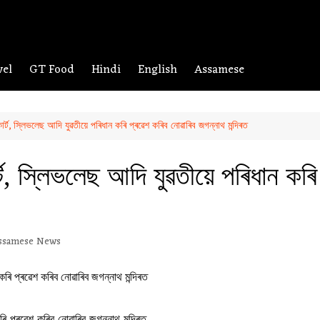
vel
GT Food
Hindi
English
Assamese
কাৰ্ট, স্লিভলেছ আদি যুৱতীয়ে পৰিধান কৰি প্ৰৱেশ কৰিব নোৱাৰিব জগন্নাথ মন্দিৰত
ৰ্ট, স্লিভলেছ আদি যুৱতীয়ে পৰিধান কৰ
ssamese News
ৰি প্ৰৱেশ কৰিব নোৱাৰিব জগন্নাথ মন্দিৰত