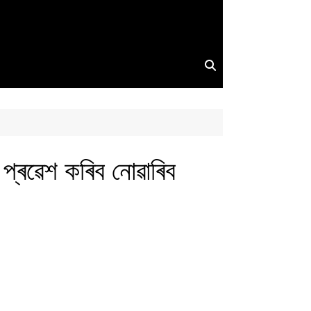
ি প্ৰৱেশ কৰিব নোৱাৰিব