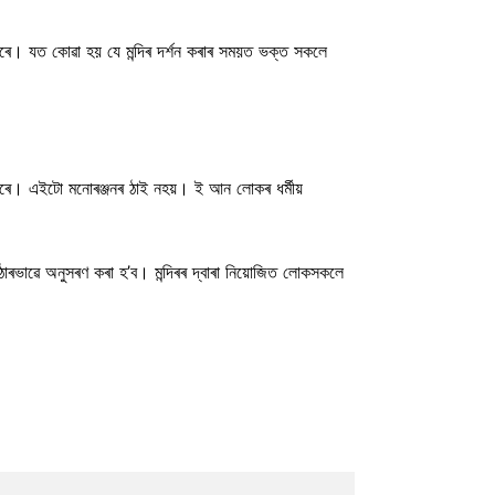
ি কৰে। যত কোৱা হয় যে মন্দিৰ দৰ্শন কৰাৰ সময়ত ভক্ত সকলে
 কৰে। এইটো মনোৰঞ্জনৰ ঠাই নহয়। ই আন লোকৰ ধৰ্মীয়
 কঠোৰভাৱে অনুসৰণ কৰা হ’ব। মন্দিৰৰ দ্বাৰা নিয়োজিত লোকসকলে