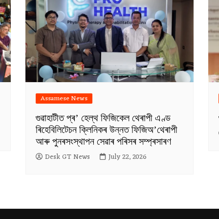
Assamese News
গুৱাহাটীত প্ৰ’ হেল্থ ফিজিকেল থেৰাপী এণ্ড
ৰিহেবিলিটেচন ক্লিনিকৰ উন্নত ফিজিঅ’থেৰাপী
আৰু পুনৰসংস্থাপন সেৱাৰ পৰিসৰ সম্প্ৰসাৰণ
Desk GT News
July 22, 2026