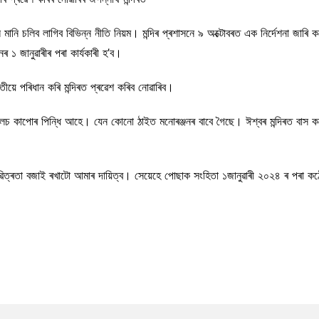
ে মানি চলিব লাগিব বিভিন্ন নীতি নিয়ম। মন্দিৰ প্ৰশাসনে ৯ অক্টোবৰত এক নিৰ্দেশনা জাৰ
১ জানুৱাৰীৰ পৰা কাৰ্যকাৰী হ’ব।
ৱতীয়ে পৰিধান কৰি মন্দিৰত প্ৰৱেশ কৰিব নোৱাৰিব।
লিভলেচ কাপোৰ পিন্ধি আহে। যেন কোনো ঠাইত মনোৰঞ্জনৰ বাবে গৈছে। ঈশ্বৰ মন্দিৰত বাস
আৰু পৱিত্ৰতা বজাই ৰখাটো আমাৰ দায়িত্ব। সেয়েহে পোছাক সংহিতা ১জানুৱাৰী ২০২৪ ৰ পৰা