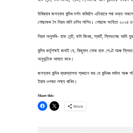
উৰিষ্যাৰ জগন্নাথ মন্দিৰ দৰ্শন কৰিবলৈ এতিয়াৰে পৰা ভক্ত সকল
পোছাকক লৈ নিয়ম মানি চলিব লাগিব। পোছাক সংহিতা ২০২৪ চনৰ 
নিয়ম অনুসৰি- হাফ পেন্ট, ফটা জিনছ, স্কাৰ্ট, স্লিভলেছ আদি যু
মন্দিৰ কৰ্তৃপক্ষই জনাই যে, কিছুমান লোক হাফ পেণ্ট আৰু স্
অনুভূতিক আঘাত কৰে।
জগন্নাথ মন্দিৰ ব্যৱস্থাপনা প্ৰধানে কয় যে মন্দিৰৰ মৰ্যাদা 
ইয়াৰ ওপৰত লক্ষ্য ৰাখিব।
Share this:
More