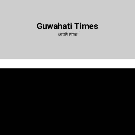
Guwahati Times
গুৱাহাটী টাইমচ