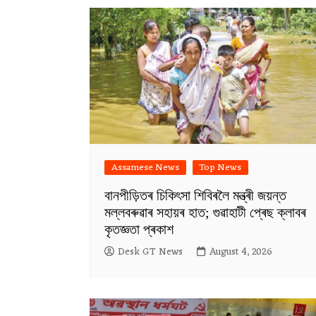
Assamese News
Top News
বানপীড়িতৰ চিকিৎসা শিবিৰলৈ মন্ত্ৰী জয়ন্ত
মল্লবৰুৱাৰ সহায়ৰ হাত; গুৱাহাটী প্ৰেছ ক্লাবৰ
কৃতজ্ঞতা প্ৰকাশ
Desk GT News
August 4, 2026