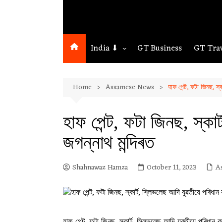
India ⬇
GT Business
GT Tra
Northeast
Home
Assamese News
হাফ পেন্ট, ফটা জিনছ, স্
Assam
Guwahati
হাফ পেন্ট, ফটা জিনছ, স্কা
জগন্নাথ মন্দিৰত
Shahnawaz Hamza
October 11, 2023
A
হাফ পেন্ট, ফটা জিনছ, স্কাৰ্ট, স্লিভলেছ আদি যুৱতীয়ে পৰিধান ক