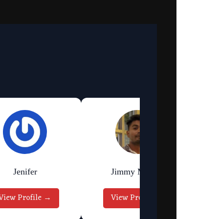
Jenifer
Jimmy Murmu
View Profile →
View Profile →