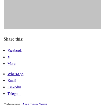
Share this:
Facebook
X
More
WhatsApp
Email
LinkedIn
Telegram
Categories:
Assamese News