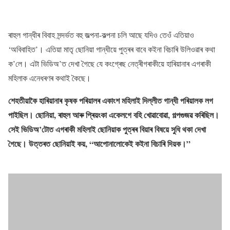
ৰাহুল গান্ধীৰ বিবাহ সন্দৰ্ভত বহু জল্পনা-কল্পনা চলি আছে যদিও তেওঁ এতিয়াও
‘অবিবাহিত’। এতিয়া মাতৃ ছোনিয়া গান্ধীয়ে পুত্ৰৰ বাবে কইনা বিচাৰি উলিওৱাৰ কথা
ক’লে। এটা ভিডিঅ’ত দেখা গৈছে যে কংগ্ৰেছ নেত্ৰীগৰাকীয়ে হাৰিয়ানাৰ এগৰাকী
মহিলাক এনেধৰণৰ কথাই কৈছে।
শেহতীয়াকৈ হাৰিয়ানাৰ কৃষক পৰিয়ালৰ একাংশ মহিলাই দিল্লীত গান্ধী পৰিয়ালক লগ
পাইছিল। ছোনিয়া, ৰাহুল আৰু প্ৰিয়ংকা একেলগে বহি খোৱাবোৱা, গল্পগুজৱ কৰিছিল।
সেই ভিডিঅ’টোত এগৰাকী মহিলাই ছোনিয়াক পুত্ৰৰ বিয়াৰ বিষয়ে সুধি থকা দেখা
গৈছে। উত্তৰত ছোনিয়াই কয়, “আপোনালোকেই কইনা বিচাৰি দিয়ক।”